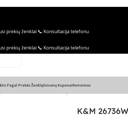
usi prekių ženklai
📞 Konsultacija telefonu
usi prekių ženklai
📞 Konsultacija telefonu
ktis Pagal Prekės Ženklą
Dovanų Kuponai
Remontas
ų stovai
/
K&M 26736W – kolonėlių stovas, baltas
K&M 26736W –