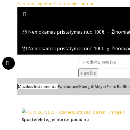
Skip to navigation
Skip to main content
📦 Nemokamas pristatymas nuo 100€
🎸 Žinomia
📦 Nemokamas pristatymas nuo 100€
🎸 Žinomia
Paieška
Muzikos Instrumentai
Parduotuvė
König & Meyer
Ernie Ball
Rin
Pradžia
/
PRO Audio
/
Kolonėlių stovai ir laikikliai
/
Kolonėli
Spustelėkite, jei norite padidinti