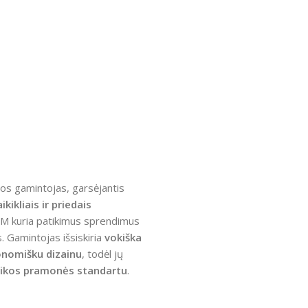
jos gamintojas, garsėjantis
ikikliais ir priedais
M kuria patikimus sprendimus
. Gamintojas išsiskiria
vokiška
onomišku dizainu
, todėl jų
zikos pramonės standartu
.