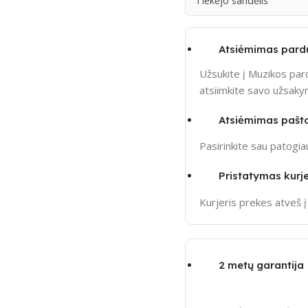
Tiekėjo sandėlis
Atsiėmimas pard
Užsukite į Muzikos pard
atsiimkite savo užsak
Atsiėmimas pašt
Pasirinkite sau patogi
Pristatymas kurje
Kurjeris prekes atveš 
2 metų garantija