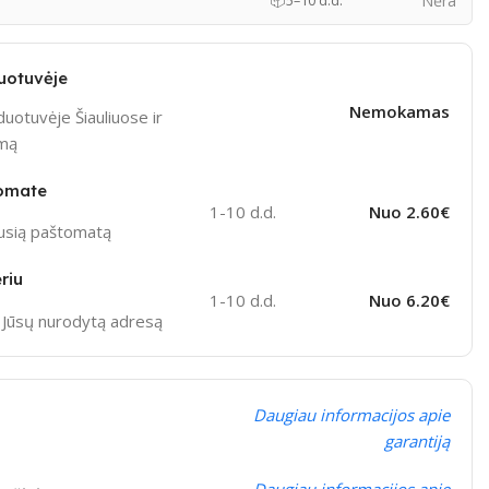
Nėra
📦
5–10 d.d.
uotuvėje
Nemokamas
uotuvėje Šiauliuose ir
ymą
omate
1-10 d.d.
Nuo 2.60€
ausią paštomatą
riu
1-10 d.d.
Nuo 6.20€
į Jūsų nurodytą adresą
Daugiau informacijos apie
garantiją
Daugiau informacijos apie