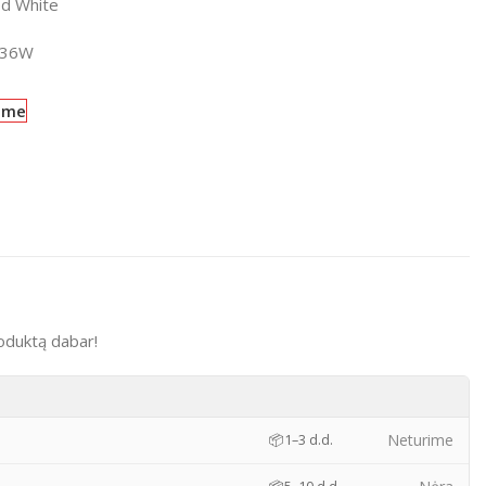
d White
736W
ime
oduktą dabar!
)
Neturime
📦
1–3 d.d.