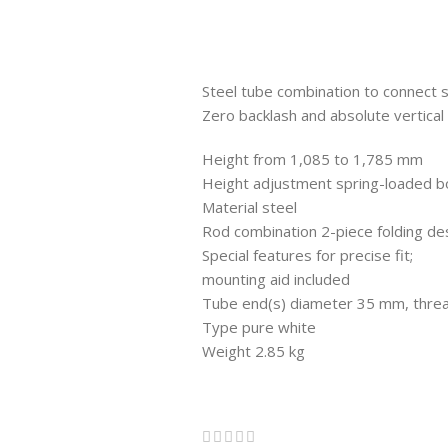
Steel tube combination to connect 
Zero backlash and absolute vertical
Height from 1,085 to 1,785 mm
Height adjustment spring-loaded bo
Material steel
Rod combination 2-piece folding de
Special features for precise fit;
mounting aid included
Tube end(s) diameter 35 mm, thre
Type pure white
Weight 2.85 kg