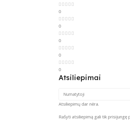
0
0
0
0
0
Atsiliepimai
Atsiliepimų dar nėra.
Rašyti atsiliepimą gali tik prisijungę p