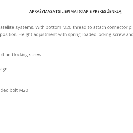
APRAŠYMAS
ATSILIEPIMAI (0)
APIE PREKĖS ŽENKLĄ
satellite systems. With bottom M20 thread to attach connector p
 position. Height adjustment with spring-loaded locking screw and
lt and locking screw
sign
aded bolt M20