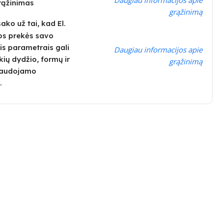
grąžinimas
grąžinimą
ko už tai, kad El.
os prekės savo
is parametrais gali
Daugiau informacijos apie
kių dydžio, formų ir
grąžinimą
 naudojamo
.