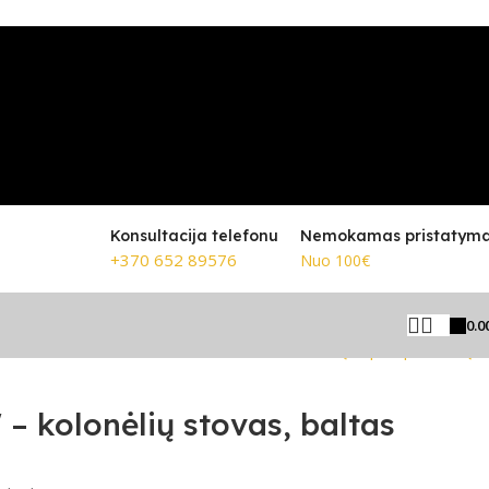
Konsultacija telefonu
Nemokamas pristatym
+370 652 89576
Nuo 100€
0.0
Grįžti prie produktų
 kolonėlių stovas, baltas