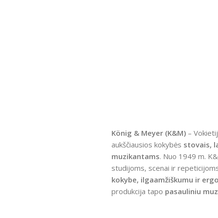
König & Meyer (K&M)
– Vokieti
aukščiausios kokybės
stovais, la
muzikantams
. Nuo 1949 m. K&
studijoms, scenai ir repeticijoms
kokybe, ilgaamžiškumu ir erg
produkcija tapo
pasauliniu mu