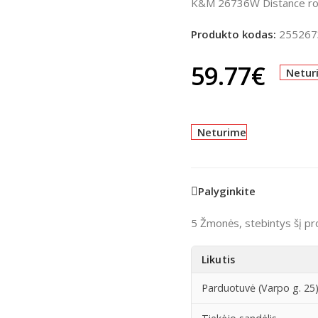
K&M 26736W Distance ro
Produkto kodas:
25526
59.77
€
Netur
Neturime
Palyginkite
5
Žmonės, stebintys šį pr
Likutis
Parduotuvė (Varpo g. 25