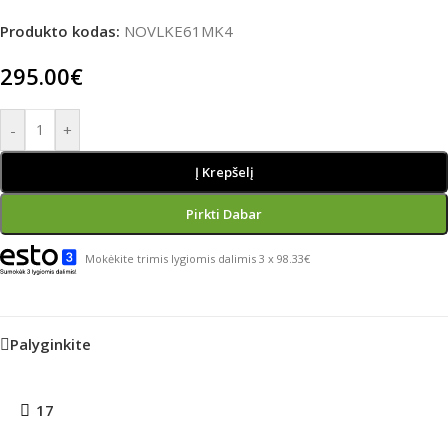
Produkto kodas:
NOVLKE61MK4
295.00
€
-
+
Į Krepšelį
Pirkti Dabar
Mokėkite trimis lygiomis dalimis 3 x 98.33€
Palyginkite
17