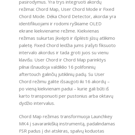
pasirodymus. Yra trys integruoti akordų
režimai: Chord Map, User Chord Mode ir Fixed
Chord Mode. Dėka Chord Detector, akordai yra
identifikuojami ir rodomi ryškiame OLED
ekrane kiekviename režime. Kiekvienas
režimas sukurtas įkvėpti ir išplėsti jūsų atlikimo
paletę. Fixed Chord leidžia jums įrašyti fiksuoto
intervalo akordus ir tada groti juos su vienu
klavišu. User Chord ir Chord Map parinktys
pilnai išnaudoja valdiklio 16 polifoninių
aftertouch galinčių jutiklinių padų. Su User
Chord režimu galite išsaugoti iki 16 akordų –
po vieną kiekvienam padui – kurie gali būti iš
karto transponuoti per pustonius arba oktavų
dydžio intervalus.
Chord Map režimas transformuoja Launchkey
MK4 į savarankišką instrumentą, padalindamas
FSR padus į dvi atskiras, spalvų koduotas