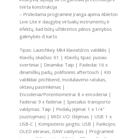
tvirta konstrukcija
– Pridedama programinė įranga apima Ableton
Live Lite ir daugybę virtualių instrumentų ir
efektų, kad būtų užtikrintos pilnos gamybos
galimybės iš karto
Tipas: Launchkey Mk4 klaviatūros valdiklis |
Klavišų skaičius: 61 | Klavišų tipas: pusiau
svertiniai | Dinamika: Taip | Padedai: 16 x
dinamiškų padų, polifoninis aftertouch | Kiti
valdikliai: pitchbend, moduliavimo ratukas,
oktavų pasirinkimas |
Encoderiai/Potentiometrai: 8 x encoderiai |
Faderiai: 9 x faderiai | Specialus transporto
valdymas: Taip | Pedalų įėjimai: 1 x 1/4″
(sustojimas) | MIDI I/O: Išėjimas | USB: 1 x
USB-C | Kompiuterio jungtis: USB | Funkcijos:
OLED ekranas, DAW valdymas | Programinė