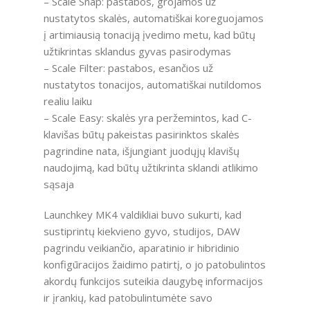
– Scale Snap: pastabos, grojamos už
nustatytos skalės, automatiškai koreguojamos
į artimiausią tonaciją įvedimo metu, kad būtų
užtikrintas sklandus gyvas pasirodymas
– Scale Filter: pastabos, esančios už
nustatytos tonacijos, automatiškai nutildomos
realiu laiku
– Scale Easy: skalės yra peržemintos, kad C-
klavišas būtų pakeistas pasirinktos skalės
pagrindine nata, išjungiant juodųjų klavišų
naudojimą, kad būtų užtikrinta sklandi atlikimo
sąsaja
Launchkey MK4 valdikliai buvo sukurti, kad
sustiprintų kiekvieno gyvo, studijos, DAW
pagrindu veikiančio, aparatinio ir hibridinio
konfigūracijos žaidimo patirtį, o jo patobulintos
akordų funkcijos suteikia daugybę informacijos
ir įrankių, kad patobulintumėte savo