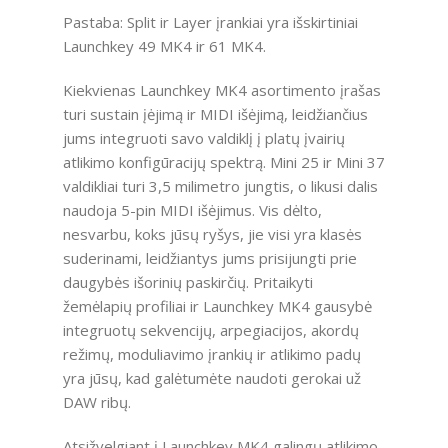
Pastaba: Split ir Layer įrankiai yra išskirtiniai
Launchkey 49 MK4 ir 61 MK4.
Kiekvienas Launchkey MK4 asortimento įrašas
turi sustain įėjimą ir MIDI išėjimą, leidžiančius
jums integruoti savo valdiklį į platų įvairių
atlikimo konfigūracijų spektrą. Mini 25 ir Mini 37
valdikliai turi 3,5 milimetro jungtis, o likusi dalis
naudoja 5-pin MIDI išėjimus. Vis dėlto,
nesvarbu, koks jūsų ryšys, jie visi yra klasės
suderinami, leidžiantys jums prisijungti prie
daugybės išorinių paskirčių. Pritaikyti
žemėlapių profiliai ir Launchkey MK4 gausybė
integruotų sekvencijų, arpegiacijos, akordų
režimų, moduliavimo įrankių ir atlikimo padų
yra jūsų, kad galėtumėte naudoti gerokai už
DAW ribų.
Atsižvelgiant į Launchkey MK4 galingų atlikimo