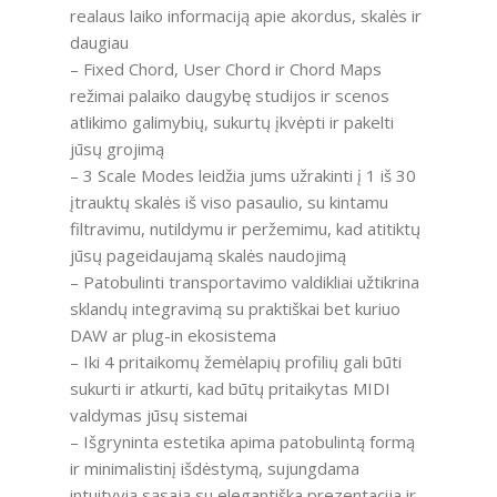
realaus laiko informaciją apie akordus, skalės ir
daugiau
– Fixed Chord, User Chord ir Chord Maps
režimai palaiko daugybę studijos ir scenos
atlikimo galimybių, sukurtų įkvėpti ir pakelti
jūsų grojimą
– 3 Scale Modes leidžia jums užrakinti į 1 iš 30
įtrauktų skalės iš viso pasaulio, su kintamu
filtravimu, nutildymu ir peržemimu, kad atitiktų
jūsų pageidaujamą skalės naudojimą
– Patobulinti transportavimo valdikliai užtikrina
sklandų integravimą su praktiškai bet kuriuo
DAW ar plug-in ekosistema
– Iki 4 pritaikomų žemėlapių profilių gali būti
sukurti ir atkurti, kad būtų pritaikytas MIDI
valdymas jūsų sistemai
– Išgryninta estetika apima patobulintą formą
ir minimalistinį išdėstymą, sujungdama
intuityvią sąsają su elegantiška prezentacija ir