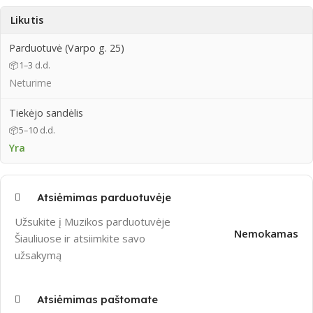
Likutis
Parduotuvė (Varpo g. 25)
📦
1–3 d.d.
Neturime
Tiekėjo sandėlis
📦
5–10 d.d.
Yra
Atsiėmimas parduotuvėje
Užsukite į Muzikos parduotuvėje
Nemokamas
Šiauliuose ir atsiimkite savo
užsakymą
Atsiėmimas paštomate