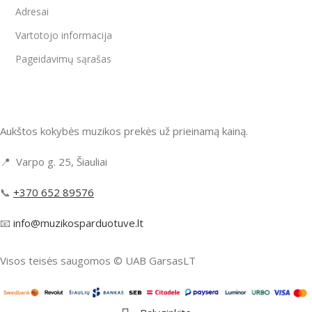
Adresai
Vartotojo informacija
Pageidavimų sąrašas
Aukštos kokybės muzikos prekės už prieinamą kainą.
📍 Varpo g. 25, Šiauliai
📞
+370 652 89576
📧
info@muzikosparduotuve.lt
Visos teisės saugomos ©️ UAB GarsasLT