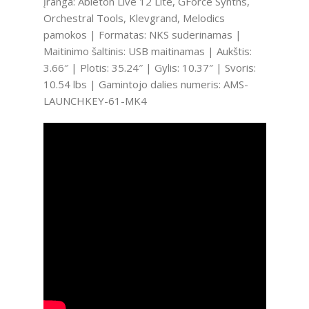
įranga: Ableton Live 12 Lite, GForce Synths,
Orchestral Tools, Klevgrand, Melodics
pamokos | Formatas: NKS suderinamas |
Maitinimo šaltinis: USB maitinamas | Aukštis:
3.66″ | Plotis: 35.24″ | Gylis: 10.37″ | Svoris:
10.54 lbs | Gamintojo dalies numeris: AMS-
LAUNCHKEY-61-MK4