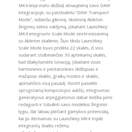
MK4 linija mato didžiulį atnaujinimą savo DAW
integracijoje, su patobulintu “DAW Transport
Mode”, siūlančiu gilesnę, tikslesnę Ableton
žingsnių sekos valdymą, įskaitant Launchkey
MK4 integruoto Scale Mode sinchronizavimą
su Ableton skalėmis. Šiuo tikslu Launchkey
Scale Mode buvo pridėta 22 skalės, iš viso
sudarant stulbinančias 30 aptinkamų skalės,
kad išlaikytumėte tonaciją, įskaitant visas
harmonines ir pentatonines didžiąsias ir
mažąsias skalės, graikų modos ir skalės,
apimančios visą pasaulį. Norint pasiekti
sprogstamą kompozicijos aukštį, integruotas
generatyvus arpeggiatorius dabar leidžia jums
redaguoti ir tobulinti savo modelius žingsnio
lygiu, dar labiau plečiant gamybos potencialą,
kai jis derinamas su Launchkey MK4 trijule
integruotų skalės režimų: