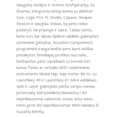
daugybę studijos ir scenos konfigūracijų, su
išsamiu, integruotu integravimu su Ableton
Live, Logic Pro, FL Studio, Cubase, Reaper,
Reason ir daugiau. Viskas, ką jums reikia
padaryti, tai prijungti ir žaisti. Tačiau tiems,
kurie nori dar labiau išplėsti valdiklio galimybes
asmeninei gamybai, Novation Components
programinė įranga leidžia jums kurti visiškai
pritaikytus žemėlapių profilius nuo nulio,
leidžiančius jums sąveikauti su beveik bet
kuriuo fiziniu ar virtualiu MIDI suderinamu
instrumentu tiksliai taip, kaip norite. Be to, su
Launchkey 49 ir Launchkey 61 MK4 valdikliais,
Split ir Layer galimybės plečia serijos meninį
potencialą, kad padalintų klaviatūrą į dvi
nepriklausomai valdomas zonas arba vienu
metu groti dvi nepriklausomas MIDI kanalus iš
tų pačių klavišų.