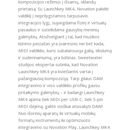
kompozicijos režimus į išsamų, sklandų
prietaisą. Su Launchkey MK4, Novation pakėlė
valdiklį į neprilygstamos tarpusavio
integracijos lygį, sujungdama fizinį ir virtualų
pasaulius ir suteikdama gausybę meninių
galimybių. Atsižvelgiant į tai, kad muzikos
kūrimo peizažas yra įvairesnis nei bet kada,
MIDI valdiklis, kuris subalansuoja galią, tikslumą
ir suderinamumą, yra būtinas. Sweetwater
studijos ekspertai sutinka, kad Novation
Launchkey MK4 yra kviečiantis vartai į
pažangiausią kompoziciją. Tarp gilaus DAW
integravimo ir viso valdiklio profilių gausu
pritaikymo galimybių – ir kadangi Launchkey
MK4 apima tiek MIDI per USB-C, tiek 5-pin
MIDI išėjimą, galite visiškai atsisakyti DAW!
Nuo išorinių aparatų iki virtualių mobilių
formatų instrumentų iki optimizuoto
integravimo su Novation Play, Launchkey MK4