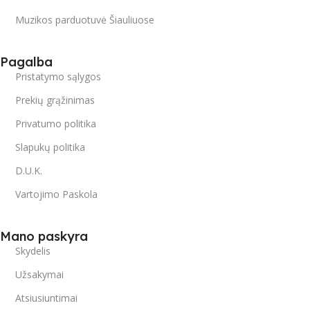
Muzikos parduotuvė Šiauliuose
Pagalba
Pristatymo sąlygos
Prekių grąžinimas
Privatumo politika
Slapukų politika
D.U.K.
Vartojimo Paskola
Mano paskyra
Skydelis
Užsakymai
Atsiusiuntimai