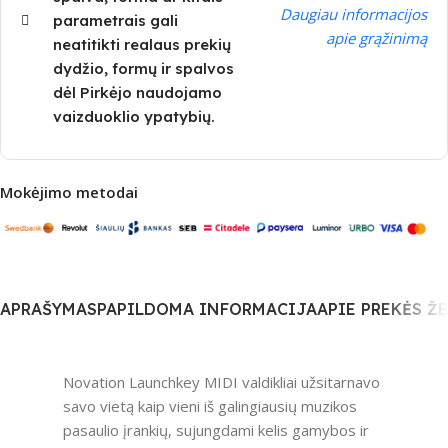
Daugiau informacijos
parametrais gali
apie grąžinimą
neatitikti realaus prekių
dydžio, formų ir spalvos
dėl Pirkėjo naudojamo
vaizduoklio ypatybių.
Mokėjimo metodai
APRAŠYMAS
PAPILDOMA INFORMACIJA
APIE PREKĖS Ž
Novation Launchkey MIDI valdikliai užsitarnavo
savo vietą kaip vieni iš galingiausių muzikos
pasaulio įrankių, sujungdami kelis gamybos ir