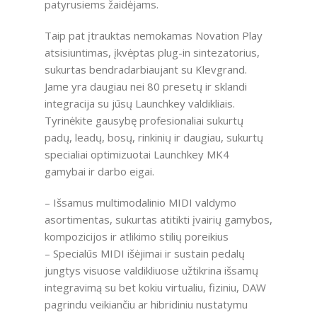
patyrusiems žaidėjams.
Taip pat įtrauktas nemokamas Novation Play
atsisiuntimas, įkvėptas plug-in sintezatorius,
sukurtas bendradarbiaujant su Klevgrand.
Jame yra daugiau nei 80 presetų ir sklandi
integracija su jūsų Launchkey valdikliais.
Tyrinėkite gausybę profesionaliai sukurtų
padų, leadų, bosų, rinkinių ir daugiau, sukurtų
specialiai optimizuotai Launchkey MK4
gamybai ir darbo eigai.
– Išsamus multimodalinio MIDI valdymo
asortimentas, sukurtas atitikti įvairių gamybos,
kompozicijos ir atlikimo stilių poreikius
– Specialūs MIDI išėjimai ir sustain pedalų
jungtys visuose valdikliuose užtikrina išsamų
integravimą su bet kokiu virtualiu, fiziniu, DAW
pagrindu veikiančiu ar hibridiniu nustatymu