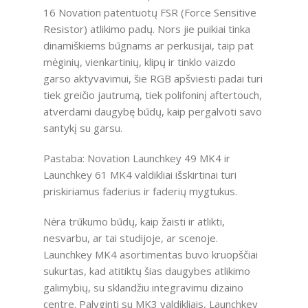
16 Novation patentuotų FSR (Force Sensitive
Resistor) atlikimo padų. Nors jie puikiai tinka
dinamiškiems būgnams ar perkusijai, taip pat
mėginių, vienkartinių, klipų ir tinklo vaizdo
garso aktyvavimui, šie RGB apšviesti padai turi
tiek greičio jautrumą, tiek polifoninį aftertouch,
atverdami daugybę būdų, kaip pergalvoti savo
santykį su garsu.
Pastaba: Novation Launchkey 49 MK4 ir
Launchkey 61 MK4 valdikliai išskirtinai turi
priskiriamus faderius ir faderių mygtukus.
Nėra trūkumo būdų, kaip žaisti ir atlikti,
nesvarbu, ar tai studijoje, ar scenoje.
Launchkey MK4 asortimentas buvo kruopščiai
sukurtas, kad atitiktų šias daugybes atlikimo
galimybių, su sklandžiu integravimu dizaino
centre. Palyginti su MK3 valdikliais, Launchkey