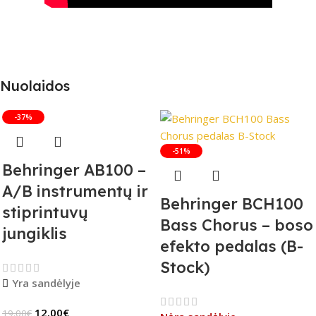
Nuolaidos
-37%
-51%
Behringer AB100 –
A/B instrumentų ir
Behringer BCH100
stiprintuvų
Bass Chorus – boso
jungiklis
efekto pedalas (B-
Stock)
Yra sandėlyje
12.00
€
19.00
€