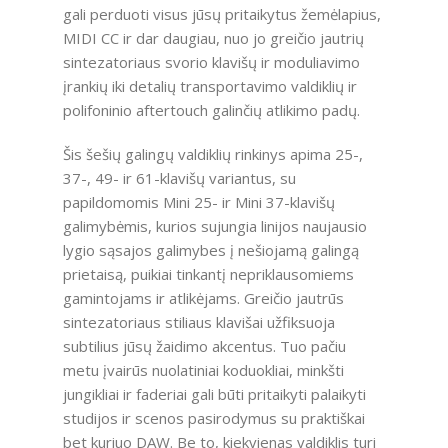
gali perduoti visus jūsų pritaikytus žemėlapius,
MIDI CC ir dar daugiau, nuo jo greičio jautrių
sintezatoriaus svorio klavišų ir moduliavimo
įrankių iki detalių transportavimo valdiklių ir
polifoninio aftertouch galinčių atlikimo padų.
Šis šešių galingų valdiklių rinkinys apima 25-,
37-, 49- ir 61-klavišų variantus, su
papildomomis Mini 25- ir Mini 37-klavišų
galimybėmis, kurios sujungia linijos naujausio
lygio sąsajos galimybes į nešiojamą galingą
prietaisą, puikiai tinkantį nepriklausomiems
gamintojams ir atlikėjams. Greičio jautrūs
sintezatoriaus stiliaus klavišai užfiksuoja
subtilius jūsų žaidimo akcentus. Tuo pačiu
metu įvairūs nuolatiniai koduokliai, minkšti
jungikliai ir faderiai gali būti pritaikyti palaikyti
studijos ir scenos pasirodymus su praktiškai
bet kuriuo DAW. Be to, kiekvienas valdiklis turi