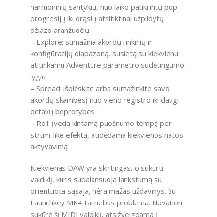
harmoninių santykių, nuo laiko patikrintų pop
progresijų iki drąsių atsitiktinai užpildytų
džiazo aranžuočių
– Explore: sumažina akordų rinkinių ir
konfigūracijų diapazoną, susietą su kiekvienu
atitinkamu Adventure parametro sudėtingumo
lygiu
– Spread: išplėskite arba sumažinkite savo
akordų skambesį nuo vieno registro iki daugi-
octavų beprotybės
– Roll: įveda kintamą puošnumo tempą per
strum-like efektą, atidėdama kiekvienos natos
aktyvavimą
Kiekvienas DAW yra skirtingas, o sukurti
valdiklį, kuris subalansuoja lankstumą su
orientuota sąsaja, nėra mažas uždavinys. Su
Launchkey MK4 tai nebus problema. Novation
sukūrė šį MIDI valdiklį, atsižvelgdama į