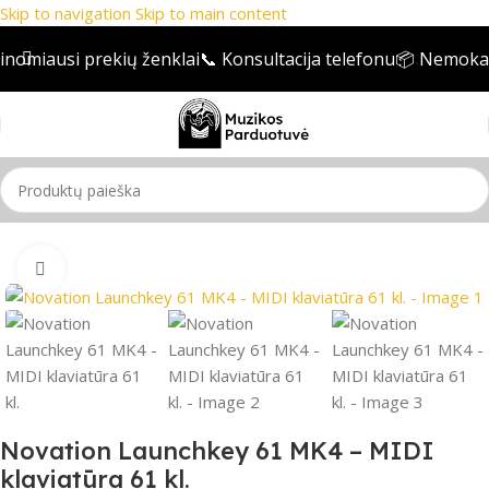
Skip to navigation
Skip to main content
nomiausi prekių ženklai
📞 Konsultacija telefonu
📦 Nemokama
Pradžia
/
Klavišiniai instrumentai
Spustelėkite, jei norite padidinti
Novation Launchkey 61 MK4 – MIDI
klaviatūra 61 kl.