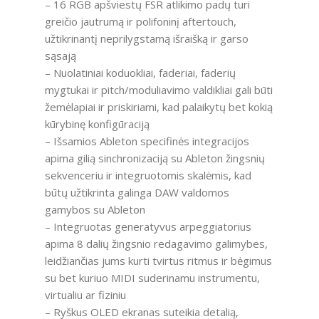
– 16 RGB apšviestų FSR atlikimo padų turi
greičio jautrumą ir polifoninį aftertouch,
užtikrinantį neprilygstamą išraišką ir garso
sąsają
– Nuolatiniai koduokliai, faderiai, faderių
mygtukai ir pitch/moduliavimo valdikliai gali būti
žemėlapiai ir priskiriami, kad palaikytų bet kokią
kūrybinę konfigūraciją
– Išsamios Ableton specifinės integracijos
apima gilią sinchronizaciją su Ableton žingsnių
sekvenceriu ir integruotomis skalėmis, kad
būtų užtikrinta galinga DAW valdomos
gamybos su Ableton
– Integruotas generatyvus arpeggiatorius
apima 8 dalių žingsnio redagavimo galimybes,
leidžiančias jums kurti tvirtus ritmus ir bėgimus
su bet kuriuo MIDI suderinamu instrumentu,
virtualiu ar fiziniu
– Ryškus OLED ekranas suteikia detalią,