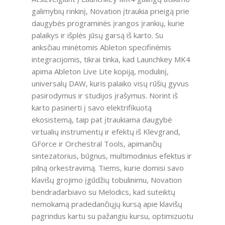
galimybių rinkinį, Novation įtraukia prieigą prie
daugybės programinės įrangos įrankių, kurie
palaikys ir išplės jūsų garsą iš karto. Su
anksčiau minėtomis Ableton specifinėmis
integracijomis, tikrai tinka, kad Launchkey MK4
apima Ableton Live Lite kopiją, modulinį,
universalų DAW, kuris palaiko visų rūšių gyvus
pasirodymus ir studijos įrašymus. Norint iš
karto pasinerti į savo elektrifikuotą
ekosistemą, taip pat įtraukiama daugybė
virtualių instrumentų ir efektų iš Klevgrand,
GForce ir Orchestral Tools, apimančių
sintezatorius, būgnus, multimodinius efektus ir
pilną orkestravimą. Tiems, kurie domisi savo
klavišų grojimo įgūdžių tobulinimu, Novation
bendradarbiavo su Melodics, kad suteiktų
nemokamą pradedančiųjų kursą apie klavišų
pagrindus kartu su pažangiu kursu, optimizuotu