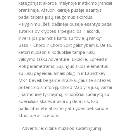
kategorijas: akordai mėlynoje ir atlikimo įrankiai
oranžinėje. Aštuoni kairėje pusėje esantys
padai talpina jūsų saugomus akordus.
Palyginimui, šeši dešinėje pusėje esantys padai
suteikia dvikryptes arpegiacijos ir akordų
inversijos parinktis kartu su “dviejų rankų”
Bass + Chord ir Chord Split galimybėmis. Be to,
keturi nuolatiniai koduokliai tampa jūsų
valdymo tašku Adventure, Explore, Spread ir
Roll parametrams. Sujungus šiuos elementus
su jūsų pageidaujamais plug-in ir Launchkey
MK4 beveik begaline išraiška, gausite sintezės
potencialo simfoniją. Chord Map yra jūsų vartai
į harmoninę tyrinėjimą, kruopščiai sudarytą su
specialiais skalės ir akordų deriniais, kad
padidintumėte atlikimo galimybes bet kurioje
studijoje ar scenoje.
– Adventure: didina muzikos sudėtingumą