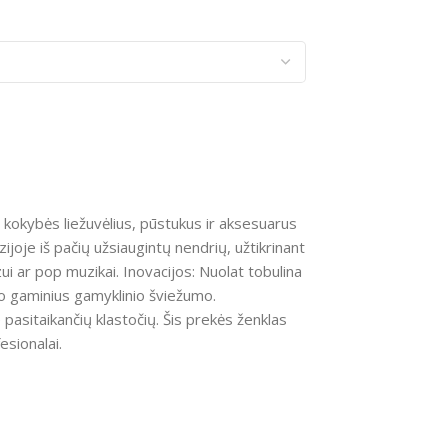
 kokybės liežuvėlius, pūstukus ir aksesuarus
joje iš pačių užsiaugintų nendrių, užtikrinant
zui ar pop muzikai. Inovacijos: Nuolat tobulina
iko gaminius gamyklinio šviežumo.
pasitaikančių klastočių. Šis prekės ženklas
esionalai.