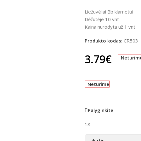
Liežuvėliai Bb klarnetui
Dėžutėje 10 vnt
Kaina nurodyta už 1 vnt
Produkto kodas:
CR503
3.79
€
Neturim
Neturime
Palyginkite
18
Likutis