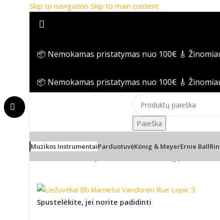
Skip to navigation
Skip to main content
📦 Nemokamas pristatymas nuo 100€
🎸 Žinomia
📦 Nemokamas pristatymas nuo 100€
🎸 Žinomia
Paieška
Muzikos Instrumentai
Parduotuvė
König & Meyer
Ernie Ball
Rin
Pradžia
/
Pučiamieji instrumentai
/
Pučiamųjų instrument
Spustelėkite, jei norite padidinti