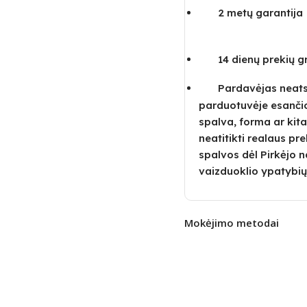
2 metų garantija
14 dienų prekių 
Pardavėjas neatsa
parduotuvėje esanči
spalva, forma ar kita
neatitikti realaus pre
spalvos dėl Pirkėjo
vaizduoklio ypatybių
Mokėjimo metodai