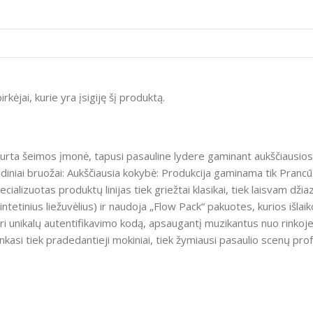
irkėjai, kurie yra įsigiję šį produktą.
kurta šeimos įmonė, tapusi pasauline lydere gaminant aukščiausios
niai bruožai: Aukščiausia kokybė: Produkcija gaminama tik Prancūzi
cializuotas produktų linijas tiek griežtai klasikai, tiek laisvam džia
intetinius liežuvėlius) ir naudoja „Flow Pack“ pakuotes, kurios išla
 unikalų autentifikavimo kodą, apsaugantį muzikantus nuo rinkoje 
nkasi tiek pradedantieji mokiniai, tiek žymiausi pasaulio scenų prof