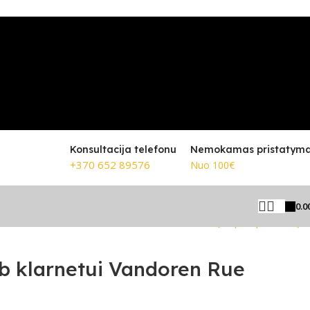
Konsultacija telefonu
Nemokamas pristatym
+370 652 89576
Nuo 100€
0.0
Grįžti prie produktų
Bb klarnetui Vandoren Rue