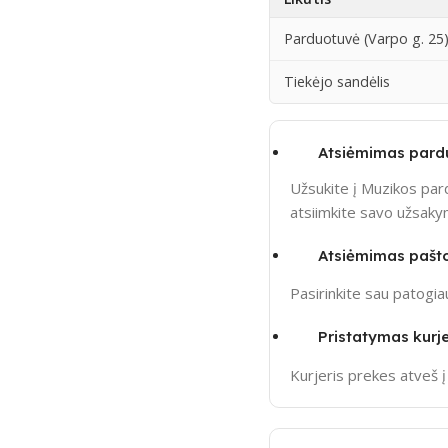
Parduotuvė (Varpo g. 25
Tiekėjo sandėlis
Atsiėmimas pard
Užsukite į Muzikos pard
atsiimkite savo užsak
Atsiėmimas pašt
Pasirinkite sau patogi
Pristatymas kurje
Kurjeris prekes atveš 