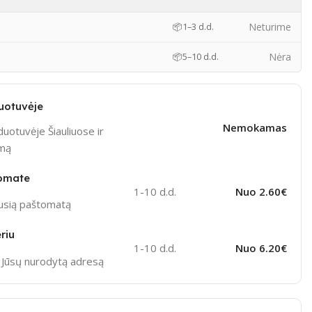
)
Neturime
📦
1–3 d.d.
Nėra
📦
5–10 d.d.
uotuvėje
Nemokamas
uotuvėje Šiauliuose ir
ymą
omate
1-10 d.d.
Nuo 2.60€
ausią paštomatą
riu
1-10 d.d.
Nuo 6.20€
į Jūsų nurodytą adresą