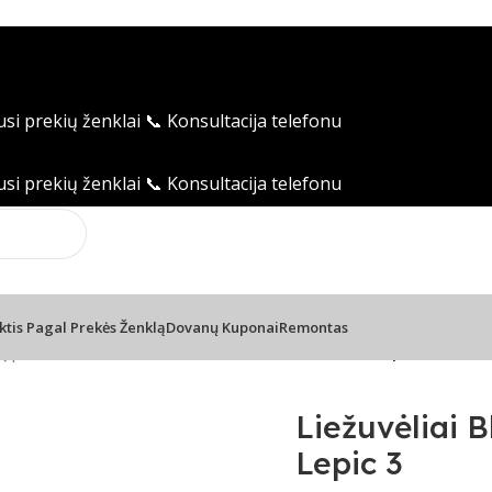
usi prekių ženklai
📞 Konsultacija telefonu
usi prekių ženklai
📞 Konsultacija telefonu
ktis Pagal Prekės Ženklą
Dovanų Kuponai
Remontas
ų priedai
/
Liežuvėliai Bb klarnetui Vandoren Rue Lepic 3
Liežuvėliai 
Lepic 3