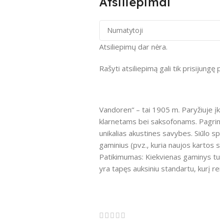
Atsiliepimai
Atsiliepimų dar nėra.
Rašyti atsiliepimą gali tik prisijungę p
Vandoren“ – tai 1905 m. Paryžiuje į
klarnetams bei saksofonams. Pagrindi
unikalias akustines savybes. Siūlo spe
gaminius (pvz., kuria naujos kartos s
Patikimumas: Kiekvienas gaminys turi
yra tapęs auksiniu standartu, kurį re