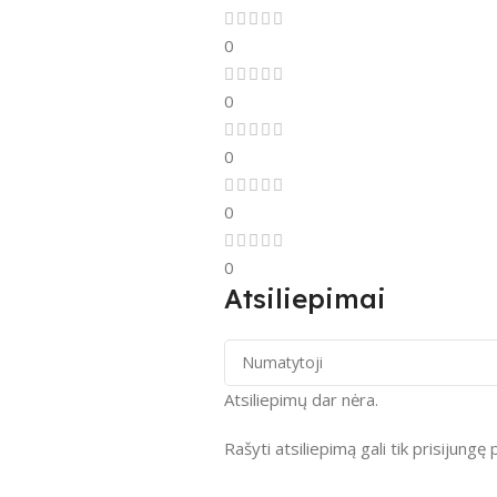
0
0
0
0
0
Atsiliepimai
Atsiliepimų dar nėra.
Rašyti atsiliepimą gali tik prisijungę p