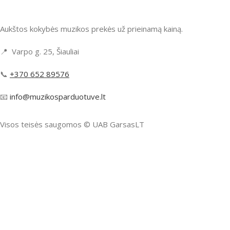
Aukštos kokybės muzikos prekės už prieinamą kainą.
📍 Varpo g. 25, Šiauliai
📞
+370 652 89576
📧
info@muzikosparduotuve.lt
Visos teisės saugomos ©️ UAB GarsasLT