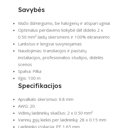
Savybės
Mažo dūmingumo, be halogenų ir atspari ugniai
Optimalus perdavimo kokybė dėl didelio 2 x
0.50 mm² laidų skersmens ir 100% ekranavimo
Lankstus ir lengvai suvyniojamas
Naudojimas: transliacijos ir pastatų
instaliacijos, profesionalios studijos, didelės
scenos
Spalva: Pilka
Ilgis: 100 m
Specifikacijos
Apvalkalo skersmuo: 6.8 mm
AWG: 20
Vidinių laidininkų skaičius: 2 x 0.50 mm²
Varinių gijų kiekis per laidininką: 28 x 0.15 mm
Laidininko izoliacija: PE 1.65 mm