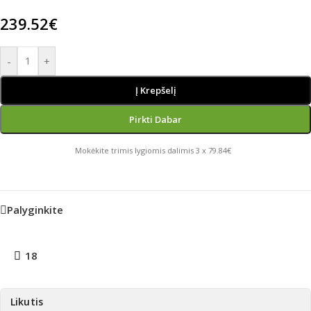
239.52
€
-
+
Į Krepšelį
Pirkti Dabar
Mokėkite trimis lygiomis dalimis 3 x 79.84€
Palyginkite
18
Likutis