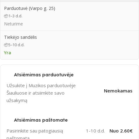
Parduotuvė (Varpo g. 25)
📦
1–3 d.d.
Neturime
Tiekėjo sandėlis
📦
5–10 d.d.
Yra
Atsiėmimas parduotuvėje
Užsukite į Muzikos parduotuvėje
Nemokamas
Šiauliuose ir atsiimkite savo
užsakymą
Atsiėmimas paštomate
Pasirinkite sau patogiausią
1-10 d.d.
Nuo 2.60€
paštomatą