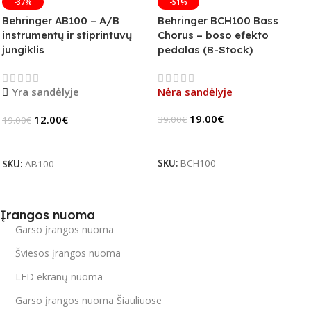
-37%
-51%
Behringer AB100 – A/B
Behringer BCH100 Bass
instrumentų ir stiprintuvų
Chorus – boso efekto
jungiklis
pedalas (B-Stock)
Yra sandėlyje
Nėra sandėlyje
19.00
€
12.00
€
39.00
€
19.00
€
Daugiau
Į Krepšelį
SKU:
BCH100
SKU:
AB100
Įrangos nuoma
Garso įrangos nuoma
Šviesos įrangos nuoma
LED ekranų nuoma
Garso įrangos nuoma Šiauliuose