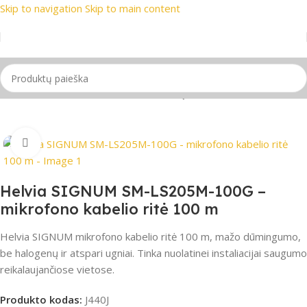
Skip to navigation
Skip to main content
rekių ženklai
📞 Konsultacija telefonu
📦 Nemokamas prista
Pradžia
/
PRO Audio
/
Audio laidai
/
Kabelių ritės
Spustelėkite, jei norite padidinti
Helvia SIGNUM SM-LS205M-100G –
mikrofono kabelio ritė 100 m
Helvia SIGNUM mikrofono kabelio ritė 100 m, mažo dūmingumo,
be halogenų ir atspari ugniai. Tinka nuolatinei instaliacijai saugumo
reikalaujančiose vietose.
Produkto kodas:
J440J