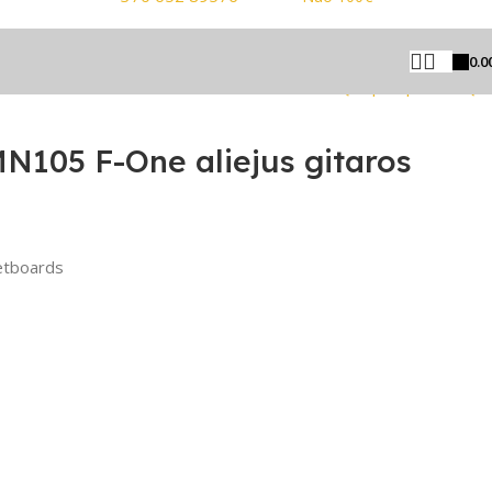
0.0
Grįžti prie produktų
105 F-One aliejus gitaros
retboards