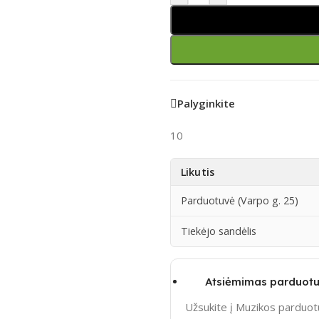
Palyginkite
10
Likutis
Parduotuvė (Varpo g. 25)
Tiekėjo sandėlis
Atsiėmimas parduotu
Užsukite į Muzikos parduotu