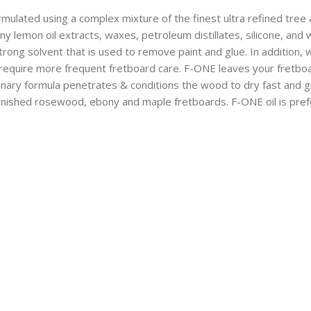
mulated using a complex mixture of the finest ultra refined tree 
y lemon oil extracts, waxes, petroleum distillates, silicone, and
trong solvent that is used to remove paint and glue. In addition, w
 require more frequent fretboard care. F-ONE leaves your fretboa
ionary formula penetrates & conditions the wood to dry fast and 
 unfinished rosewood, ebony and maple fretboards. F-ONE oil is p