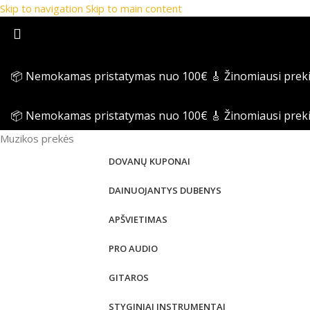
Skip to navigation
Skip to main content
📦 Nemokamas pristatymas nuo 100€
🎸 Žinomiausi prek
📦 Nemokamas pristatymas nuo 100€
🎸 Žinomiausi prek
Muzikos prekės
DOVANŲ KUPONAI
DAINUOJANTYS DUBENYS
APŠVIETIMAS
PRO AUDIO
GITAROS
STYGINIAI INSTRUMENTAI