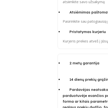
atsiimkite savo užsakymą
Atsiėmimas paštoma
Pasirinkite sau patogiausi
Pristatymas kurjeriu
Kurjeris prekes atveš į Jū
2 metų garantija
14 dienų prekių grąž
Pardavėjas neatsako u
parduotuvėje esančios p
forma ar kitais parametra
realaus prekių dydžio, fo