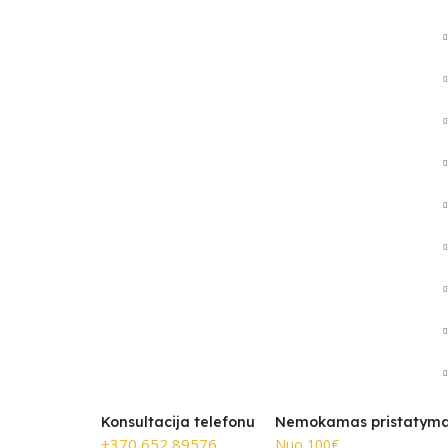
Konsultacija telefonu
Nemokamas pristatym
+370 652 89576
Nuo 100€