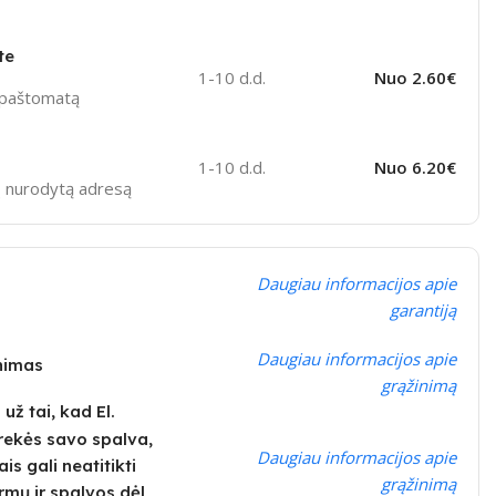
te
1-10 d.d.
Nuo 2.60€
ą paštomatą
1-10 d.d.
Nuo 6.20€
sų nurodytą adresą
Daugiau informacijos apie
garantiją
Daugiau informacijos apie
inimas
grąžinimą
ž tai, kad El.
rekės savo spalva,
Daugiau informacijos apie
is gali neatitikti
grąžinimą
rmų ir spalvos dėl