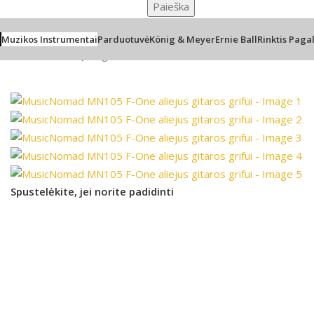
Paieška
Muzikos Instrumentai
Parduotuvė
König & Meyer
Ernie Ball
Rinktis Paga
Pradžia
/
Klientų mėgstamiausi
/
MusicNomad MN105 F-One aliej
Spustelėkite, jei norite padidinti