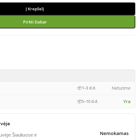
Į Krepšelį
Pirkti Dabar
Neturime
📦
1–3 d.d.
Yra
📦
5–10 d.d.
vėje
Nemokamas
vėje Šiauliuose ir