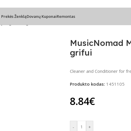
l Prekės Ženklą
Dovanų Kuponai
Remontas
us gitaros grifui
MusicNomad MN
grifui
Cleaner and Conditioner for f
Produkto kodas:
1451105
8.84
€
-
+