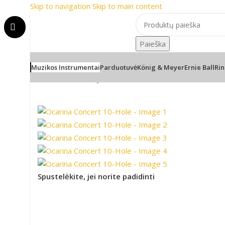
Skip to navigation
Skip to main content
📞 Konsultacija telefonu
Paieška
Muzikos Instrumentai
Parduotuvė
König & Meyer
Ernie Ball
Rin
Pradžia
/
Pučiamieji instrumentai
/
Ocarina Concert 10-
Spustelėkite, jei norite padidinti