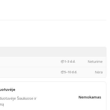
)
Neturime
📦
1–3 d.d.
Nėra
📦
5–10 d.d.
uotuvėje
Nemokamas
uotuvėje Šiauliuose ir
ymą