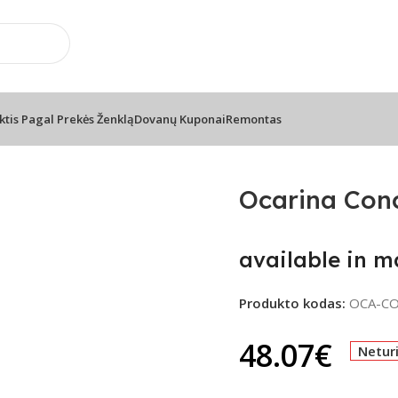
📦 Nemokamas pristatymas nuo 100€
ktis Pagal Prekės Ženklą
Dovanų Kuponai
Remontas
Hole
Ocarina Con
available in m
Produkto kodas:
OCA-C
48.07
€
Netur