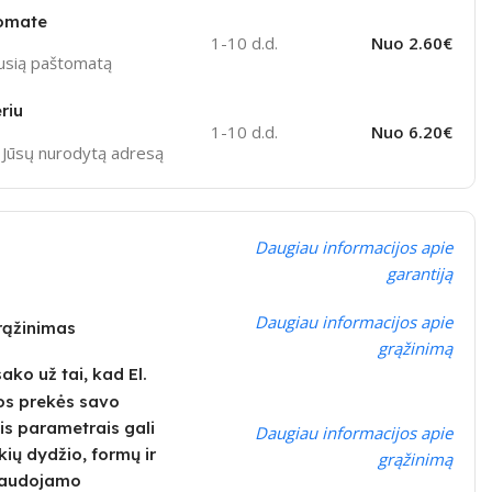
omate
1-10 d.d.
Nuo 2.60€
ausią paštomatą
riu
1-10 d.d.
Nuo 6.20€
į Jūsų nurodytą adresą
Daugiau informacijos apie
garantiją
Daugiau informacijos apie
grąžinimas
grąžinimą
ko už tai, kad El.
os prekės savo
is parametrais gali
Daugiau informacijos apie
kių dydžio, formų ir
grąžinimą
 naudojamo