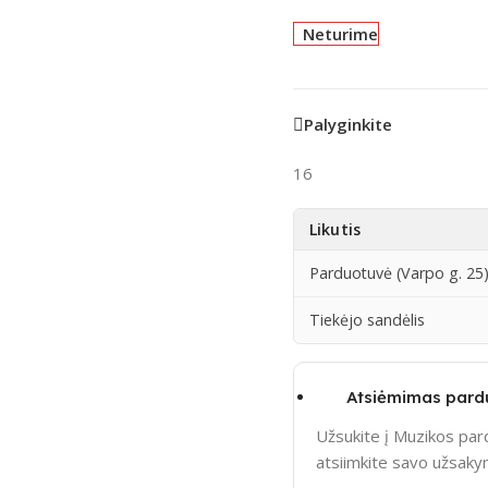
Neturime
Palyginkite
16
Likutis
Parduotuvė (Varpo g. 25
Tiekėjo sandėlis
Atsiėmimas pard
Užsukite į Muzikos pard
atsiimkite savo užsak