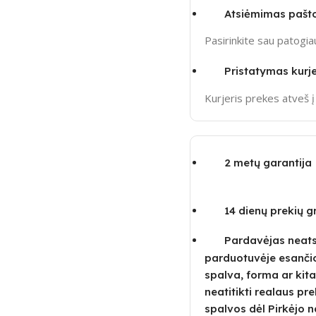
Atsiėmimas pašt
Pasirinkite sau patogi
Pristatymas kurje
Kurjeris prekes atveš 
2 metų garantija
14 dienų prekių 
Pardavėjas neatsa
parduotuvėje esanči
spalva, forma ar kita
neatitikti realaus pre
spalvos dėl Pirkėjo