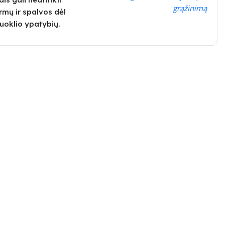
grąžinimą
rmų ir spalvos dėl
uoklio ypatybių.