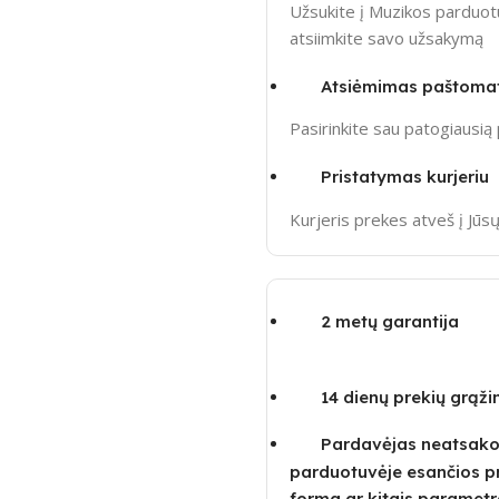
Užsukite į Muzikos parduotu
atsiimkite savo užsakymą
Atsiėmimas paštoma
Pasirinkite sau patogiausi
Pristatymas kurjeriu
Kurjeris prekes atveš į Jū
2 metų garantija
14 dienų prekių grąž
Pardavėjas neatsako u
parduotuvėje esančios p
forma ar kitais parametra