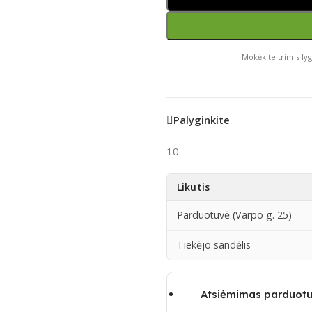
Mokėkite trimis lyg
Palyginkite
10
Likutis
Parduotuvė (Varpo g. 25)
Tiekėjo sandėlis
Atsiėmimas parduotu