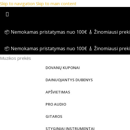
Skip to navigation
Skip to main content
📦 Nemokamas pristatymas nuo 100€
🎸 Žinomiausi prek
📦 Nemokamas pristatymas nuo 100€
🎸 Žinomiausi prek
Muzikos prekės
DOVANŲ KUPONAI
DAINUOJANTYS DUBENYS
APŠVIETIMAS
PRO AUDIO
GITAROS
STYGINIAI INSTRUMENTAI