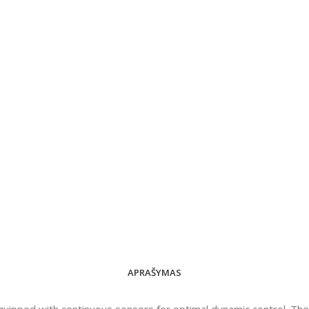
APRAŠYMAS
ipped with continuous sensors for optimal dynamic control. The 