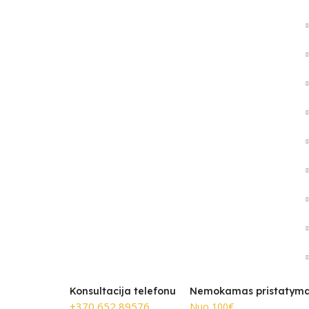
Konsultacija telefonu
Nemokamas pristatym
+370 652 89576
Nuo 100€