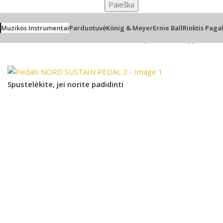
Paieška
Muzikos Instrumentai
Parduotuvė
König & Meyer
Ernie Ball
Rinktis Paga
Pradžia
/
Klavišiniai instrumentai
/
Klavišinių instrumentų priedai, 
Spustelėkite, jei norite padidinti