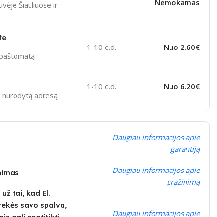
Nemokamas
vėje Šiauliuose ir
te
1-10 d.d.
Nuo 2.60€
ą paštomatą
1-10 d.d.
Nuo 6.20€
sų nurodytą adresą
Daugiau informacijos apie
garantiją
Daugiau informacijos apie
inimas
grąžinimą
ž tai, kad El.
rekės savo spalva,
Daugiau informacijos apie
is gali neatitikti