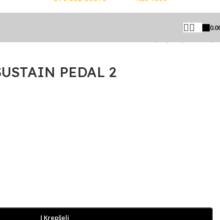
0.0
Grįžti prie produktų
SUSTAIN PEDAL 2
Į Krepšelį