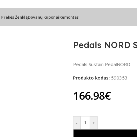
l Prekės Ženklą
Dovanų Kuponai
Remontas
kėdės
/
Pedals NORD SUSTAIN PEDAL 2
Pedals NORD 
Pedals Sustain PedalNORD
Produkto kodas:
590353
166.98
€
-
+