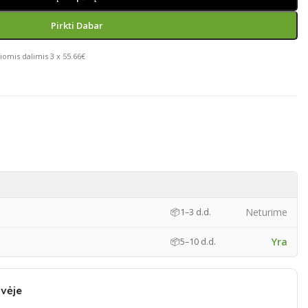
Pirkti Dabar
iomis dalimis 3 x 55.66€
Neturime
📦
1–3 d.d.
Yra
📦
5–10 d.d.
vėje