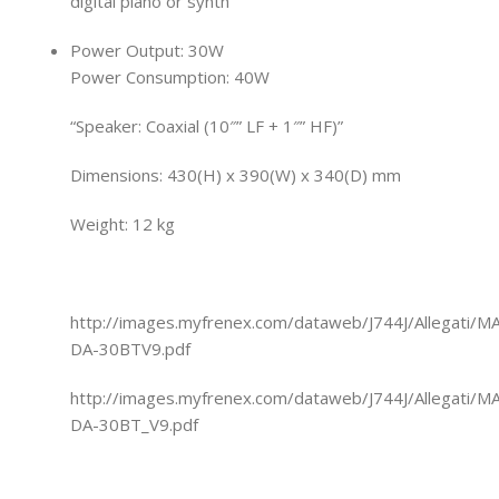
digital piano or synth
Power Output: 30W
Power Consumption: 40W
“Speaker: Coaxial (10″” LF + 1″” HF)”
Dimensions: 430(H) x 390(W) x 340(D) mm
Weight: 12 kg
http://images.myfrenex.com/dataweb/J744J/Allegati/M
DA-30BTV9.pdf
http://images.myfrenex.com/dataweb/J744J/Allegati/
DA-30BT_V9.pdf