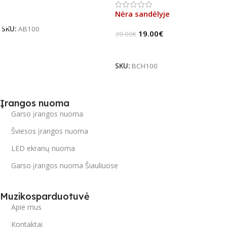
Į Krepšelį
Nėra sandėlyje
SKU:
AB100
19.00
€
39.00
€
Daugiau
SKU:
BCH100
Įrangos nuoma
Garso įrangos nuoma
Šviesos įrangos nuoma
LED ekranų nuoma
Garso įrangos nuoma Šiauliuose
Muzikosparduotuvė
Apie mus
Kontaktai