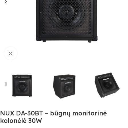
Spustelėkite, jei norite padidinti
NUX DA-30BT – būgnų monitorinė
kolonėlė 30W