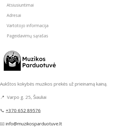
Atsiusiuntimai
Adresai
Vartotojo informacija
Pageidavimų sąrašas
Aukštos kokybės muzikos prekės už prieinamą kainą.
📍 Varpo g. 25, Šiauliai
📞
+370 652 89576
📧
info@muzikosparduotuve.lt