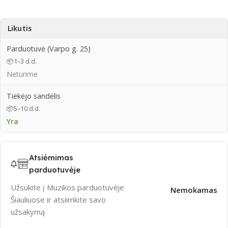
Likutis
Parduotuvė (Varpo g. 25)
📦
1–3 d.d.
Neturime
Tiekėjo sandėlis
📦
5–10 d.d.
Yra
Atsiėmimas
parduotuvėje
Užsukite į Muzikos parduotuvėje
Nemokamas
Šiauliuose ir atsiimkite savo
užsakymą