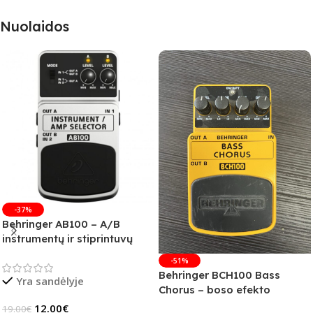
Nuolaidos
-37%
Behringer AB100 – A/B
instrumentų ir stiprintuvų
jungiklis
-51%
Behringer BCH100 Bass
Yra sandėlyje
Chorus – boso efekto
pedalas (B-Stock)
12.00
€
19.00
€