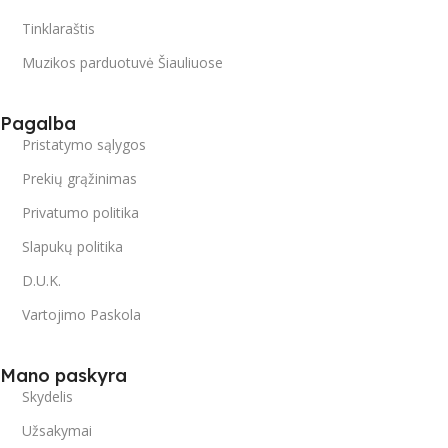
Tinklaraštis
Muzikos parduotuvė Šiauliuose
Pagalba
Pristatymo sąlygos
Prekių grąžinimas
Privatumo politika
Slapukų politika
D.U.K.
Vartojimo Paskola
Mano paskyra
Skydelis
Užsakymai