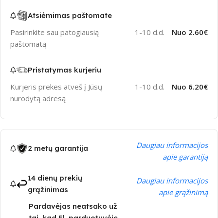
Atsiėmimas paštomate
Pasirinkite sau patogiausią
1-10 d.d.
Nuo 2.60€
paštomatą
Pristatymas kurjeriu
Kurjeris prekes atveš į Jūsų
1-10 d.d.
Nuo 6.20€
nurodytą adresą
Daugiau informacijos
2 metų garantija
apie garantiją
14 dienų prekių
Daugiau informacijos
grąžinimas
apie grąžinimą
Pardavėjas neatsako už
tai, kad El. parduotuvėje