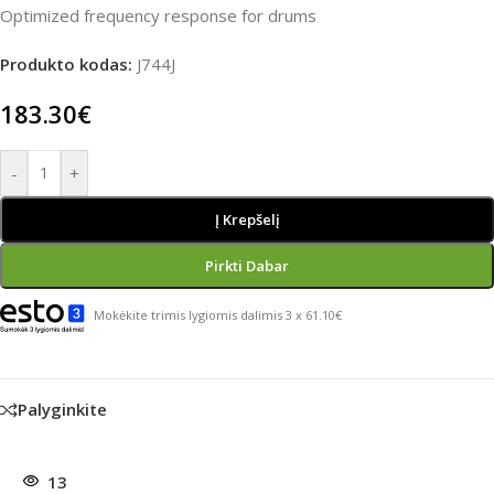
Optimized frequency response for drums
Produkto kodas:
J744J
183.30
€
-
+
Į Krepšelį
Pirkti Dabar
Mokėkite trimis lygiomis dalimis 3 x 61.10€
Palyginkite
13