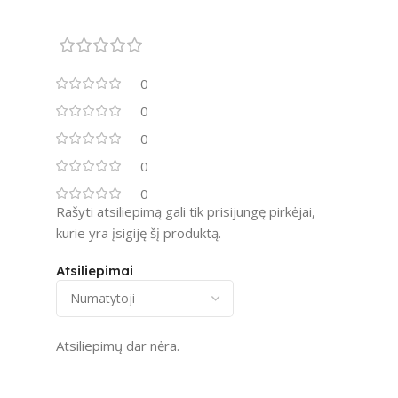
0
0
0
0
0
Rašyti atsiliepimą gali tik prisijungę pirkėjai,
kurie yra įsigiję šį produktą.
Atsiliepimai
Atsiliepimų dar nėra.