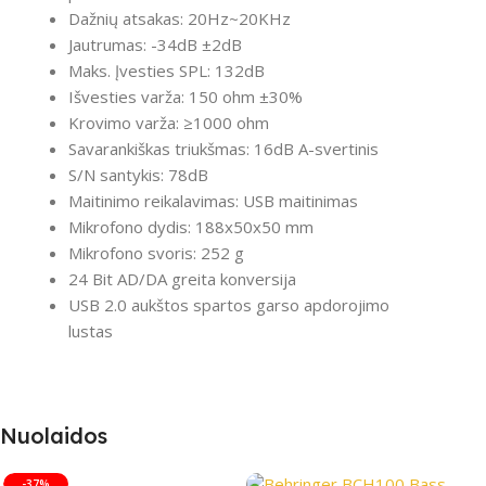
Dažnių atsakas: 20Hz~20KHz
Jautrumas: -34dB ±2dB
Maks. Įvesties SPL: 132dB
Išvesties varža: 150 ohm ±30%
Krovimo varža: ≥1000 ohm
Savarankiškas triukšmas: 16dB A-svertinis
S/N santykis: 78dB
Maitinimo reikalavimas: USB maitinimas
Mikrofono dydis: 188x50x50 mm
Mikrofono svoris: 252 g
24 Bit AD/DA greita konversija
USB 2.0 aukštos spartos garso apdorojimo
lustas
Nuolaidos
-37%