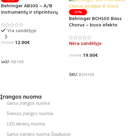
Behringer AB100 – A/B
instrumentų ir stiprintuvų
-51%
jungiklis
Behringer BCH100 Bass
Chorus – boso efekto
Yra sandėlyje
pedalas (B-Stock)
12.00
€
19.00
€
Nėra sandėlyje
Į Krepšelį
19.00
€
39.00
€
SKU:
AB100
Daugiau
SKU:
BCH100
Įrangos nuoma
Garso įrangos nuoma
Šviesos įrangos nuoma
LED ekranų nuoma
Garso įrangos nuoma Šiauliuose