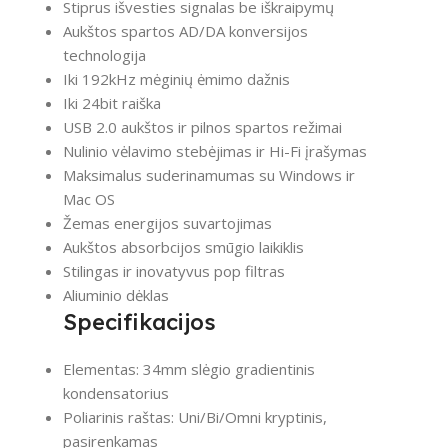
Stiprus išvesties signalas be iškraipymų
Aukštos spartos AD/DA konversijos
technologija
Iki 192kHz mėginių ėmimo dažnis
Iki 24bit raiška
USB 2.0 aukštos ir pilnos spartos režimai
Nulinio vėlavimo stebėjimas ir Hi-Fi įrašymas
Maksimalus suderinamumas su Windows ir
Mac OS
Žemas energijos suvartojimas
Aukštos absorbcijos smūgio laikiklis
Stilingas ir inovatyvus pop filtras
Aliuminio dėklas
Specifikacijos
Elementas: 34mm slėgio gradientinis
kondensatorius
Poliarinis raštas: Uni/Bi/Omni kryptinis,
pasirenkamas