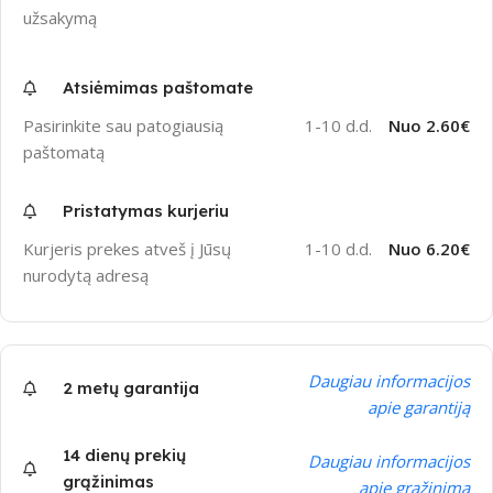
užsakymą
Atsiėmimas paštomate
Pasirinkite sau patogiausią
1-10 d.d.
Nuo 2.60€
paštomatą
Pristatymas kurjeriu
Kurjeris prekes atveš į Jūsų
1-10 d.d.
Nuo 6.20€
nurodytą adresą
Daugiau informacijos
2 metų garantija
apie garantiją
14 dienų prekių
Daugiau informacijos
grąžinimas
apie grąžinimą