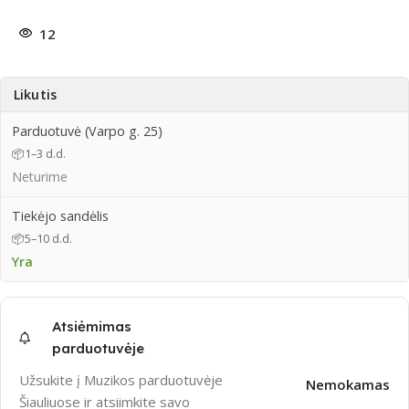
12
Likutis
Parduotuvė (Varpo g. 25)
📦
1–3 d.d.
Neturime
Tiekėjo sandėlis
📦
5–10 d.d.
Yra
Atsiėmimas
parduotuvėje
Užsukite į Muzikos parduotuvėje
Nemokamas
Šiauliuose ir atsiimkite savo