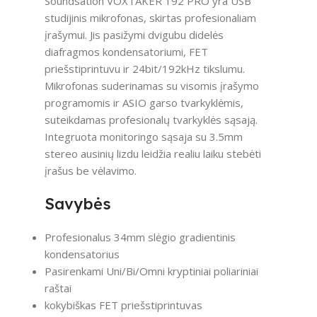
Soundsation VOXTAKER 192 PRO yra USB
studijinis mikrofonas, skirtas profesionaliam
įrašymui. Jis pasižymi dvigubu didelės
diafragmos kondensatoriumi, FET
priešstiprintuvu ir 24bit/192kHz tikslumu.
Mikrofonas suderinamas su visomis įrašymo
programomis ir ASIO garso tvarkyklėmis,
suteikdamas profesionalų tvarkyklės sąsają.
Integruota monitoringo sąsaja su 3.5mm
stereo ausinių lizdu leidžia realiu laiku stebėti
įrašus be vėlavimo.
Savybės
Profesionalus 34mm slėgio gradientinis
kondensatorius
Pasirenkami Uni/Bi/Omni kryptiniai poliariniai
raštai
kokybiškas FET priešstiprintuvas