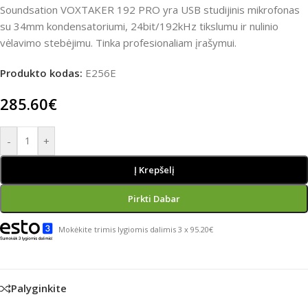
Soundsation VOXTAKER 192 PRO yra USB studijinis mikrofonas
su 34mm kondensatoriumi, 24bit/192kHz tikslumu ir nulinio
vėlavimo stebėjimu. Tinka profesionaliam įrašymui.
Produkto kodas:
E256E
285.60
€
-
+
Į Krepšelį
Pirkti Dabar
Mokėkite trimis lygiomis dalimis 3 x 95.20€
Palyginkite