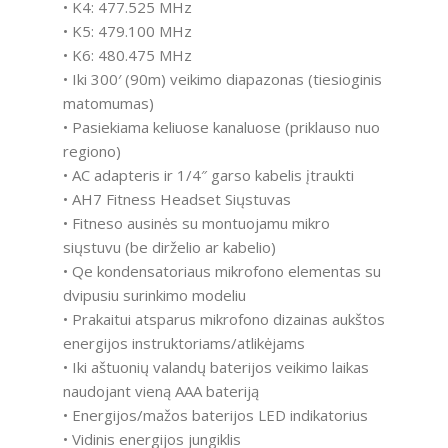
• K4: 477.525 MHz
• K5: 479.100 MHz
• K6: 480.475 MHz
• Iki 300′ (90m) veikimo diapazonas (tiesioginis
matomumas)
• Pasiekiama keliuose kanaluose (priklauso nuo
regiono)
• AC adapteris ir 1/4″ garso kabelis įtraukti
• AH7 Fitness Headset Siųstuvas
• Fitneso ausinės su montuojamu mikro
siųstuvu (be dirželio ar kabelio)
• Qe kondensatoriaus mikrofono elementas su
dvipusiu surinkimo modeliu
• Prakaitui atsparus mikrofono dizainas aukštos
energijos instruktoriams/atlikėjams
• Iki aštuonių valandų baterijos veikimo laikas
naudojant vieną AAA bateriją
• Energijos/mažos baterijos LED indikatorius
• Vidinis energijos jungiklis