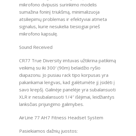
mikrofono dvipusis surinkimo modelis
sumažina foninį triukšmą, minimalizuoja
atsiliepimų problemas ir efektyviai atmeta
signalus, kurie nesukelia tiesiogiai prieš
mikrofono kapsulę.
Sound Received
CR77 True Diversity imtuvas užtikrina patikimą
veikimą su iki 300′ (90m) belaidžio ryšio
diapazonu. Jo pusiau rack tipo korpusas yra
pakankamai lengvas, kad galėtumėte jį įsidėti į
savo krepšį. Galinėje panelėje yra subalansuoti
XLR ir nesubalansuoti 1/4″ išėjimai, leidžiantys
lanksčias prijungimo galimybes.
AirLine 77 AH7 Fitness Headset System
Pasiekiamos dažnių juostos: