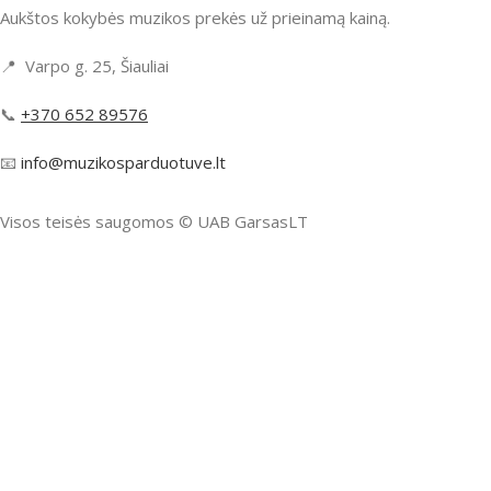
Aukštos kokybės muzikos prekės už prieinamą kainą.
📍 Varpo g. 25, Šiauliai
📞
+370 652 89576
📧
info@muzikosparduotuve.lt
Visos teisės saugomos ©️ UAB GarsasLT