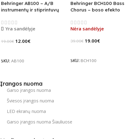
Behringer AB100 – A/B
Behringer BCH100 Bass
instrumentų ir stiprintuvų
Chorus – boso efekto
jungiklis
pedalas (B-Stock)
Yra sandėlyje
Nėra sandėlyje
19.00
€
12.00
€
39.00
€
19.00
€
Daugiau
Į Krepšelį
SKU:
BCH100
SKU:
AB100
Įrangos nuoma
Garso įrangos nuoma
Šviesos įrangos nuoma
LED ekranų nuoma
Garso įrangos nuoma Šiauliuose