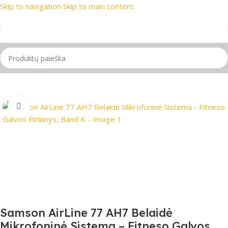
Skip to navigation
Skip to main content
ų ženklai
📞 Konsultacija telefonu
📦 Nemokamas pristatyma
Pradžia
/
Mikrofonas
Spustelėkite, jei norite padidinti
Samson AirLine 77 AH7 Belaidė
Mikrofoninė Sistema – Fitneso Galvos