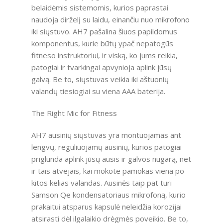
belaidėmis sistemomis, kurios paprastai
naudoja dirželį su laidu, einančiu nuo mikrofono
iki siųstuvo. AH7 pašalina šiuos papildomus
komponentus, kurie būtų ypač nepatogūs
fitneso instruktoriui, ir viską, ko jums reikia,
patogiai ir tvarkingai apvynioja aplink jūsų
galvą. Be to, siųstuvas veikia iki aštuonių
valandų tiesiogiai su viena AAA baterija.
The Right Mic for Fitness
AH7 ausinių siųstuvas yra montuojamas ant
lengvų, reguliuojamų ausinių, kurios patogiai
priglunda aplink jūsų ausis ir galvos nugarą, net
ir tais atvejais, kai mokote pamokas viena po
kitos kelias valandas. Ausinės taip pat turi
Samson Qe kondensatoriaus mikrofoną, kurio
prakaitui atsparus kapsulė neleidžia korozijai
atsirasti dėl ilgalaikio drėgmės poveikio. Be to,