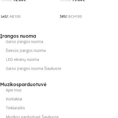
Į Krepšelį
Daugiau
SKU:
AB100
SKU:
BCH100
Įrangos nuoma
Garso įrangos nuoma
Šviesos įrangos nuoma
LED ekranų nuoma
Garso įrangos nuoma Šiauliuose
Muzikosparduotuvė
Apie mus
Kontaktai
Tinklaraštis
Muzikos parduotuvė Šiauliuose