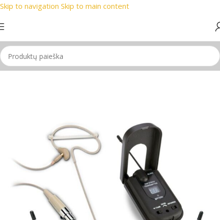
Skip to navigation
Skip to main content
i prekių ženklai
📞 Konsultacija telefonu
📦 Nemokamas pris
Pradžia
/
Mikrofonas