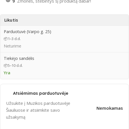
9
Žmonės, stebintys šį produktą dabar!
Likutis
Parduotuvė (Varpo g. 25)
📦
1–3 d.d.
Neturime
Tiekėjo sandėlis
📦
5–10 d.d.
Yra
Atsiėmimas parduotuvėje
Užsukite į Muzikos parduotuvėje
Nemokamas
Šiauliuose ir atsiimkite savo
užsakymą