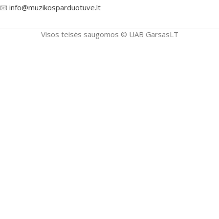
📧
info@muzikosparduotuve.lt
Visos teisės saugomos ©️ UAB GarsasLT