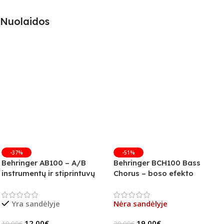
Nuolaidos
-37%
-51%
Behringer AB100 – A/B
Behringer BCH100 Bass
instrumentų ir stiprintuvų
Chorus – boso efekto
jungiklis
pedalas (B-Stock)
Yra sandėlyje
Nėra sandėlyje
12.00
€
19.00
€
19.00
€
39.00
€