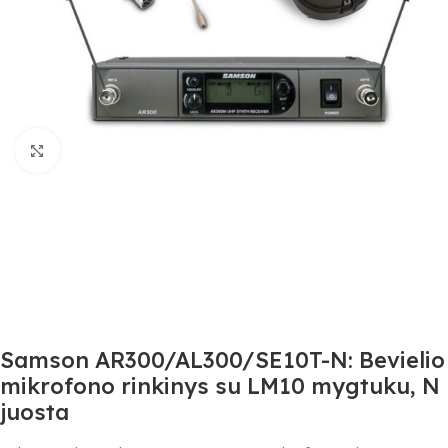
Spustelėkite, jei norite padidinti
Samson AR300/AL300/SE10T-N: Bevielio
mikrofono rinkinys su LM10 mygtuku, N
juosta