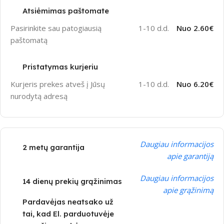
Atsiėmimas paštomate
Pasirinkite sau patogiausią
1-10 d.d.
Nuo 2.60€
paštomatą
Pristatymas kurjeriu
Kurjeris prekes atveš į Jūsų
1-10 d.d.
Nuo 6.20€
nurodytą adresą
Daugiau informacijos
2 metų garantija
apie garantiją
Daugiau informacijos
14 dienų prekių grąžinimas
apie grąžinimą
Pardavėjas neatsako už
tai, kad El. parduotuvėje