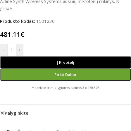
Airline Synth Wireless Systems ausinių mikrofonų rinkinys. N-
grupė.
Produkto kodas:
1501230
481.11
€
-
+
Į Krepšelį
Pirkti Dabar
Mokėkite trimis lygiomis dalimis 3 x 160.37€
Palyginkite