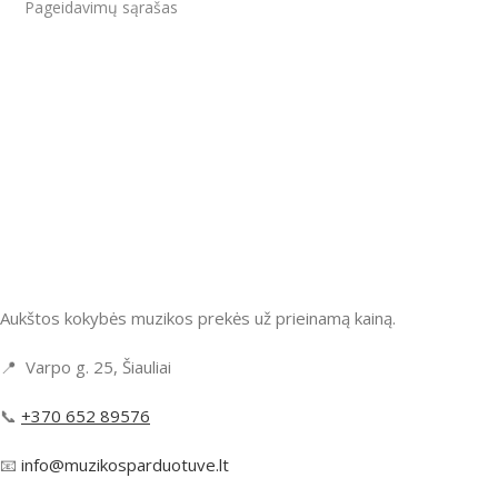
Pageidavimų sąrašas
Aukštos kokybės muzikos prekės už prieinamą kainą.
📍 Varpo g. 25, Šiauliai
📞
+370 652 89576
📧
info@muzikosparduotuve.lt