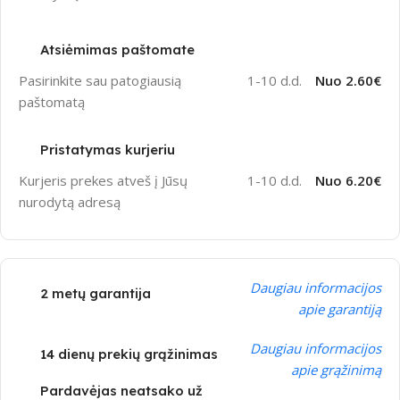
Atsiėmimas paštomate
Pasirinkite sau patogiausią
1-10 d.d.
Nuo 2.60€
paštomatą
Pristatymas kurjeriu
Kurjeris prekes atveš į Jūsų
1-10 d.d.
Nuo 6.20€
nurodytą adresą
Daugiau informacijos
2 metų garantija
apie garantiją
Daugiau informacijos
14 dienų prekių grąžinimas
apie grąžinimą
Pardavėjas neatsako už