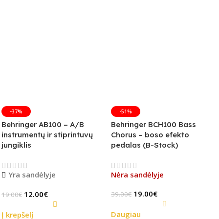
-37%
-51%
Behringer AB100 – A/B
Behringer BCH100 Bass
instrumentų ir stiprintuvų
Chorus – boso efekto
jungiklis
pedalas (B-Stock)
Yra sandėlyje
Nėra sandėlyje
19.00
€
12.00
€
39.00
€
19.00
€
Daugiau
Į krepšelį