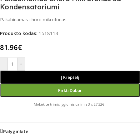
Kondensatoriumi
Pakabinamas choro mikrofonas
Produkto kodas:
1518113
81.96
€
-
+
Į Krepšelį
Pirkti Dabar
Mokėkite trimis lygiomis dalimis 3 x 27.32€
Palyginkite