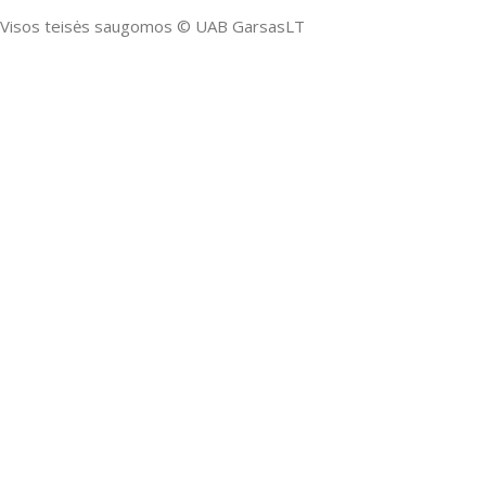
Visos teisės saugomos ©️ UAB GarsasLT