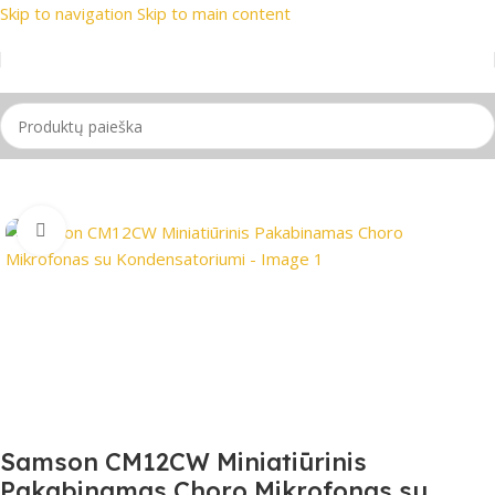
Skip to navigation
Skip to main content
ekių ženklai
📞 Konsultacija telefonu
📦 Nemokamas pristat
Pradžia
/
Mikrofonas
Spustelėkite, jei norite padidinti
Samson CM12CW Miniatiūrinis
Pakabinamas Choro Mikrofonas su