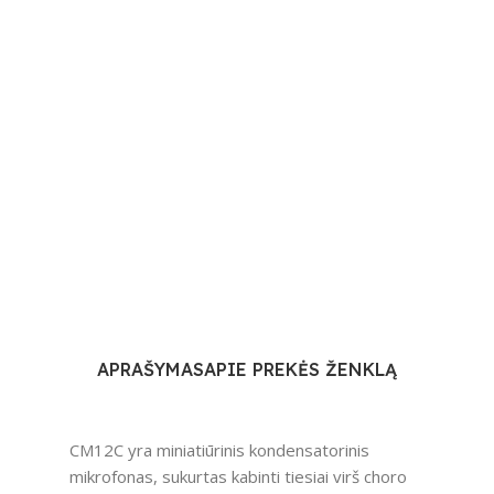
APRAŠYMAS
APIE PREKĖS ŽENKLĄ
CM12C yra miniatiūrinis kondensatorinis
mikrofonas, sukurtas kabinti tiesiai virš choro