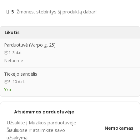
5
Žmonės, stebintys šį produktą dabar!
Likutis
Parduotuvė (Varpo g. 25)
📦
1–3 d.d.
Neturime
Tiekėjo sandėlis
📦
5–10 d.d.
Yra
Atsiėmimas parduotuvėje
Užsukite į Muzikos parduotuvėje
Nemokamas
Šiauliuose ir atsiimkite savo
užsakymą