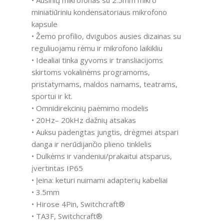
miniatiūriniu kondensatoriaus mikrofono
kapsule
• Žemo profilio, dvigubos ausies dizainas su
reguliuojamu rėmu ir mikrofono laikikliu
• Idealiai tinka gyvoms ir transliacijoms
skirtoms vokalinėms programoms,
pristatymams, maldos namams, teatrams,
sportui ir kt.
• Omnidirekcinių paėmimo modelis
• 20Hz– 20kHz dažnių atsakas
• Auksu padengtas jungtis, drėgmei atspari
danga ir nerūdijančio plieno tinklelis
• Dulkėms ir vandeniui/prakaitui atsparus,
įvertintas IP65
• Įeina: keturi nuimami adapterių kabeliai
• 3.5mm
• Hirose 4Pin, Switchcraft®
• TA3F, Switchcraft®