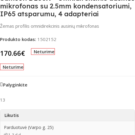
mikrofonas su 2.5mm kondensatoriumi,
IP65 atsparumu, 4 adapteriai
Žemas profilis omnidirekcinis ausinių mikrofonas
Produkto kodas:
1502152
170.66
€
Neturime
Neturime
Palyginkite
13
Likutis
Parduotuvė (Varpo g. 25)
📦
1–3 d.d.