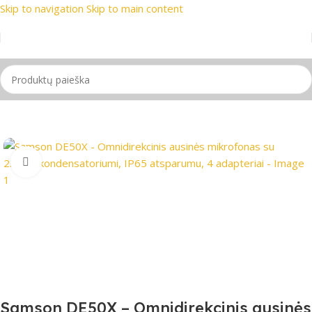
Skip to navigation
Skip to main content
ekių ženklai
📞 Konsultacija telefonu
📦 Nemokamas pristaty
Pradžia
/
Mikrofonas
Spustelėkite, jei norite padidinti
Samson DE50X – Omnidirekcinis ausinės