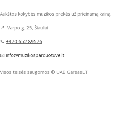
Aukštos kokybės muzikos prekės už prieinamą kainą.
📍 Varpo g. 25, Šiauliai
📞
+370 652 89576
📧
info@muzikosparduotuve.lt
Visos teisės saugomos ©️ UAB GarsasLT