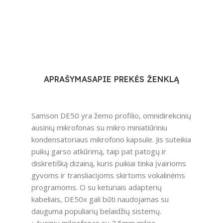
APRAŠYMAS
APIE PREKĖS ŽENKLĄ
Samson DE50 yra žemo profilio, omnidirekcinių
ausinių mikrofonas su mikro miniatiūriniu
kondensatoriaus mikrofono kapsule. Jis suteikia
puikų garso atkūrimą, taip pat patogų ir
diskretišką dizainą, kuris puikiai tinka įvairioms
gyvoms ir transliacijoms skirtoms vokalinėms
programoms. O su keturiais adapterių
kabeliais, DE50x gali būti naudojamas su
dauguma populiarių belaidžių sistemų.
• Ausinių mikrofonas su 2.5mm mikro