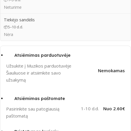
Neturime
Tiekėjo sandėlis
📦
5–10 d.d.
Nėra
Atsiėmimas parduotuvėje
Užsukite į Muzikos parduotuvėje
Nemokamas
Šiauliuose ir atsiimkite savo
užsakymą
Atsiėmimas paštomate
1-10 d.d.
Nuo 2.60€
Pasirinkite sau patogiausią
paštomatą