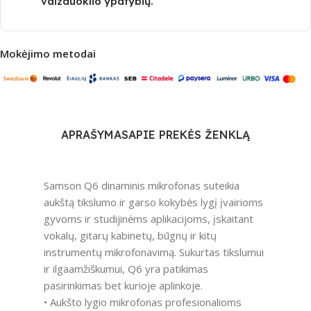
vaizduoklio ypatybių.
Mokėjimo metodai
APRAŠYMAS
APIE PREKĖS ŽENKLĄ
Samson Q6 dinaminis mikrofonas suteikia
aukštą tikslumo ir garso kokybės lygį įvairioms
gyvoms ir studijinėms aplikacijoms, įskaitant
vokalų, gitarų kabinetų, būgnų ir kitų
instrumentų mikrofonavimą. Sukurtas tikslumui
ir ilgaamžiškumui, Q6 yra patikimas
pasirinkimas bet kurioje aplinkoje.
• Aukšto lygio mikrofonas profesionalioms