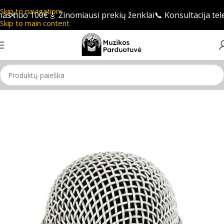
Skip to navigation
as nuo 100€
🎸 Žinomiausi prekių ženklai
📞 Konsultacija tel
Skip to main content
Pradžia
/
Mikrofonas