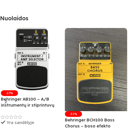
Nuolaidos
-37%
Behringer AB100 – A/B
instrumentų ir stiprintuvų
jungiklis
-51%
Behringer BCH100 Bass
Yra sandėlyje
Chorus – boso efekto