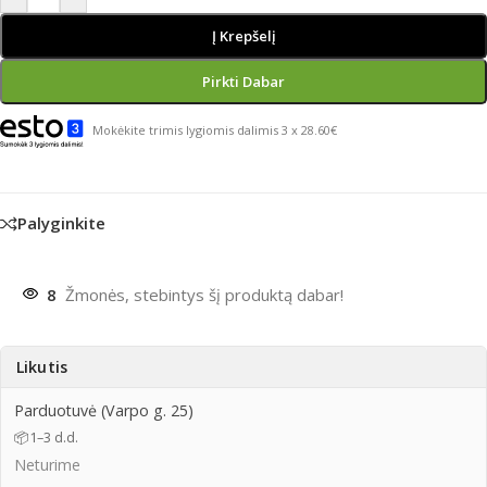
Į Krepšelį
Pirkti Dabar
Mokėkite trimis lygiomis dalimis 3 x 28.60€
Palyginkite
8
Žmonės, stebintys šį produktą dabar!
Likutis
Parduotuvė (Varpo g. 25)
📦
1–3 d.d.
Neturime