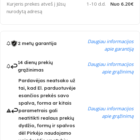
Kurjeris prekes atveš į Jūsų
1-10 d.d.
Nuo 6.20€
nurodytą adresą
Daugiau informacijos
2 metų garantija
apie garantiją
14 dienų prekių
Daugiau informacijos
grąžinimas
apie grąžinimą
Pardavėjas neatsako už
tai, kad El. parduotuvėje
esančios prekės savo
spalva, forma ar kitais
Daugiau informacijos
parametrais gali
apie grąžinimą
neatitikti realaus prekių
dydžio, formų ir spalvos
dėl Pirkėjo naudojamo