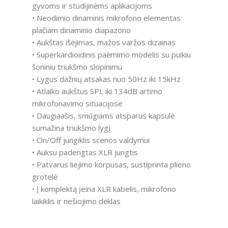
gyvoms ir studijinėms aplikacijoms
• Neodimio dinaminis mikrofono elementas
plačiam dinaminio diapazono
• Aukštas išėjimas, mažos varžos dizainas
• Superkardioidinis paėmimo modelis su puikiu
šoniniu triukšmo slopinimu
• Lygus dažnių atsakas nuo 50Hz iki 15kHz
• Atlaiko aukštus SPL iki 134dB artimo
mikrofonavimo situacijose
• Daugiaašis, smūgiams atsparus kapsulė
sumažina triukšmo lygį
• On/Off jungiklis scenos valdymui
• Auksu padengtas XLR jungtis
• Patvarus liejimo korpusas, sustiprinta plieno
grotelė
• Į komplektą įeina XLR kabelis, mikrofono
laikiklis ir nešiojimo dėklas