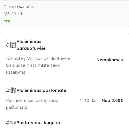
Tiekėjo sandėlis
📦
5–10 d.d.
Yra
Atsiėmimas
parduotuvėje
Užsukite į Muzikos parduotuvėje
Nemokamas
Šiauliuose ir atsiimkite savo
užsakymą
Atsiėmimas paštomate
Pasirinkite sau patogiausią
1-10 d.d.
Nuo 2.60€
paštomatą
Pristatymas kurjeriu