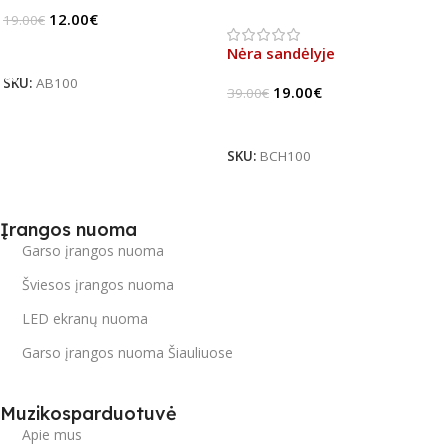
pedalas (B-Stock)
12.00
€
19.00
€
Į Krepšelį
Nėra sandėlyje
SKU:
AB100
19.00
€
39.00
€
Daugiau
SKU:
BCH100
Įrangos nuoma
Garso įrangos nuoma
Šviesos įrangos nuoma
LED ekranų nuoma
Garso įrangos nuoma Šiauliuose
Muzikosparduotuvė
Apie mus