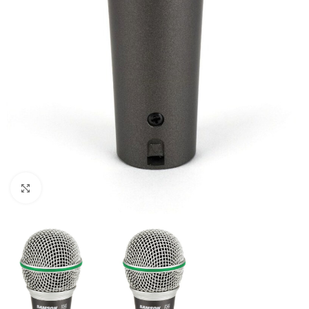
Spustelėkite, jei norite padidinti