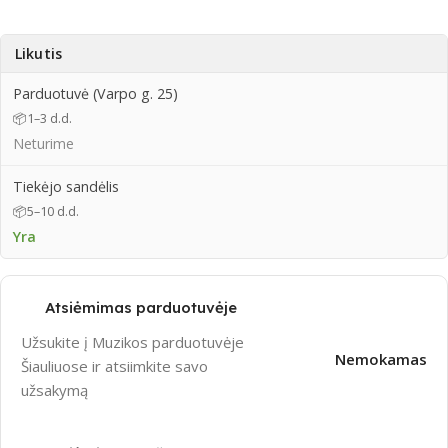
Likutis
Parduotuvė (Varpo g. 25)
📦
1–3 d.d.
Neturime
Tiekėjo sandėlis
📦
5–10 d.d.
Yra
Atsiėmimas parduotuvėje
Užsukite į Muzikos parduotuvėje
Nemokamas
Šiauliuose ir atsiimkite savo
užsakymą