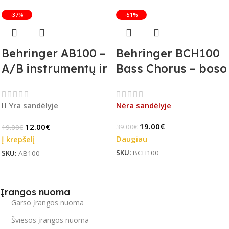
-37%
-51%
Behringer AB100 –
Behringer BCH100
A/B instrumentų ir
Bass Chorus – boso
stiprintuvų
efekto pedalas (B-
jungiklis
Stock)
Yra sandėlyje
Nėra sandėlyje
19.00
€
12.00
€
39.00
€
19.00
€
Daugiau
Į krepšelį
SKU:
BCH100
SKU:
AB100
Įrangos nuoma
Garso įrangos nuoma
Šviesos įrangos nuoma