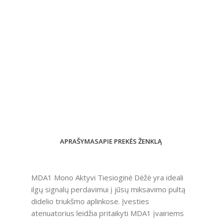
APRAŠYMAS
APIE PREKĖS ŽENKLĄ
MDA1 Mono Aktyvi Tiesioginė Dėžė yra ideali
ilgų signalų perdavimui į jūsų miksavimo pultą
didelio triukšmo aplinkose. Įvesties
atenuatorius leidžia pritaikyti MDA1 įvairiems