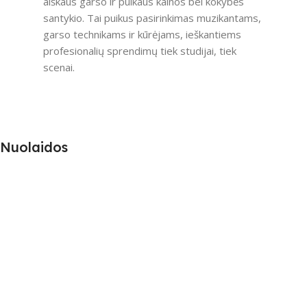
aiškaus garso ir puikaus kainos bei kokybės
santykio. Tai puikus pasirinkimas muzikantams,
garso technikams ir kūrėjams, ieškantiems
profesionalių sprendimų tiek studijai, tiek
scenai.
Nuolaidos