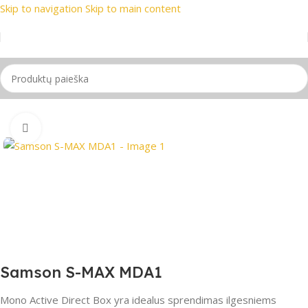
Skip to navigation
Skip to main content
 ženklai
📞 Konsultacija telefonu
📦 Nemokamas pristatymas
Pradžia
/
PRO Audio
/
DI Boxai
Spustelėkite, jei norite padidinti
Samson S-MAX MDA1
Mono Active Direct Box yra idealus sprendimas ilgesniems