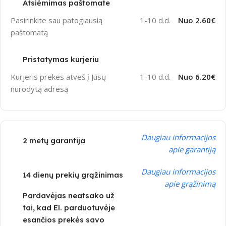
Atsiėmimas paštomate
Pasirinkite sau patogiausią
1-10 d.d.
Nuo 2.60€
paštomatą
Pristatymas kurjeriu
Kurjeris prekes atveš į Jūsų
1-10 d.d.
Nuo 6.20€
nurodytą adresą
Daugiau informacijos
2 metų garantija
apie garantiją
Daugiau informacijos
14 dienų prekių grąžinimas
apie grąžinimą
Pardavėjas neatsako už
tai, kad El. parduotuvėje
esančios prekės savo