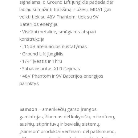
signalams, o Ground Lift jungiklis padeda dar
labiau sumažinti triukšmą ir ūžesį. MDA1 gali
veikti tiek su 48V Phantom, tiek su 9V
Baterijos energija.
• Visiškai metalinė, smūgiams atspari
konstrukcija
• -15dB atenuacijos nustatymas
• Ground Lift jungiklis
• 1/4″ Įvestis ir Thru
• Subalansuotas XLR išėjimas
• 48V Phantom ir 9V Baterijos energijos
parinktys
Samson
– amerikiečių garso įrangos
gamintojas, žinomas dėl kokybiškų mikrofonų,
ausinių, stiprintuvų ir bevielių sistemų.
„Samson“ produktai vertinami dėl patikimumo,