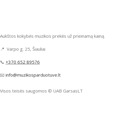
Aukštos kokybės muzikos prekės už prieinamą kainą.
📍 Varpo g. 25, Šiauliai
📞
+370 652 89576
📧
info@muzikosparduotuve.lt
Visos teisės saugomos ©️ UAB GarsasLT