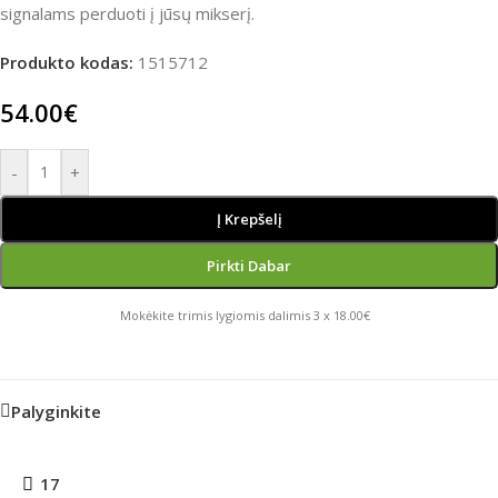
signalams perduoti į jūsų mikserį.
Produkto kodas:
1515712
54.00
€
-
+
Į Krepšelį
Pirkti Dabar
Mokėkite trimis lygiomis dalimis 3 x 18.00€
Palyginkite
17