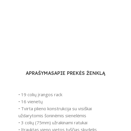
APRAŠYMAS
APIE PREKĖS ŽENKLĄ
• 19 colių įrangos rack
• 16 vienetų
• Tvirta plieno konstrukcija su visiškai
uždarytomis šoninėmis sienelėmis
• 3 colių (75mm) užrakinami ratukai
• Įtrauktas vieno vietos tuščias skydelis