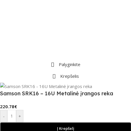
Palyginkite
Krepšelis
Samson SRK16 – 16U Metalinė įrangos reka
220.78
€
-
+
Į Krepšelį