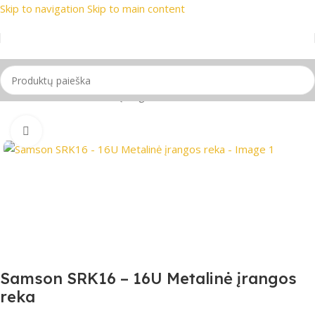
Skip to navigation
Skip to main content
si prekių ženklai
📞 Konsultacija telefonu
📦 Nemokamas pri
Pradžia
/
Scenos techninė įranga
Spustelėkite, jei norite padidinti
Samson SRK16 – 16U Metalinė įrangos
reka