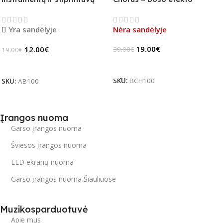
jungiklis
pedalas (B-Stock)
Yra sandėlyje
Nėra sandėlyje
19.00
€
12.00
€
39.00
€
19.00
€
Daugiau
Į Krepšelį
SKU:
BCH100
SKU:
AB100
Įrangos nuoma
Garso įrangos nuoma
Šviesos įrangos nuoma
LED ekranų nuoma
Garso įrangos nuoma Šiauliuose
Muzikosparduotuvė
Apie mus