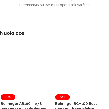
• Suderinamas su JAV ir Europos rack varžtais
Nuolaidos
-37%
-51%
Behringer AB100 – A/B
Behringer BCH100 Bass
instrumentų ir stiprintuvų
Chorus – boso efekto