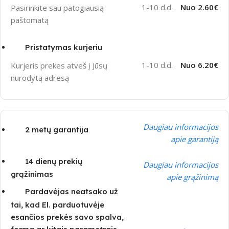
1-10 d.d.
Nuo 2.60€
Pasirinkite sau patogiausią
paštomatą
Pristatymas kurjeriu
1-10 d.d.
Nuo 6.20€
Kurjeris prekes atveš į Jūsų
nurodytą adresą
Daugiau informacijos
2 metų garantija
apie garantiją
14 dienų prekių
Daugiau informacijos
grąžinimas
apie grąžinimą
Pardavėjas neatsako už
tai, kad El. parduotuvėje
esančios prekės savo spalva,