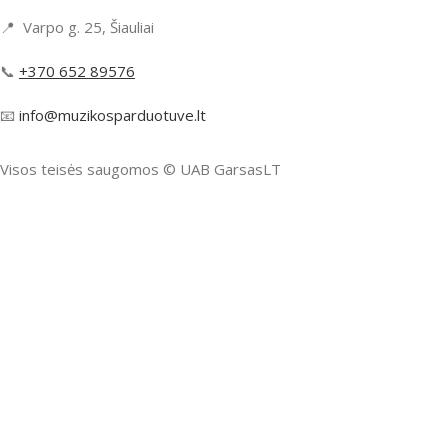
📍 Varpo g. 25, Šiauliai
📞
+370 652 89576
📧
info@muzikosparduotuve.lt
Visos teisės saugomos ©️ UAB GarsasLT