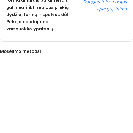
forma ar kitais parametrais
Daugiau informacijos
gali neatitikti realaus prekių
apie grąžinimą
dydžio, formų ir spalvos dėl
Pirkėjo naudojamo
vaizduoklio ypatybių.
Mokėjimo metodai