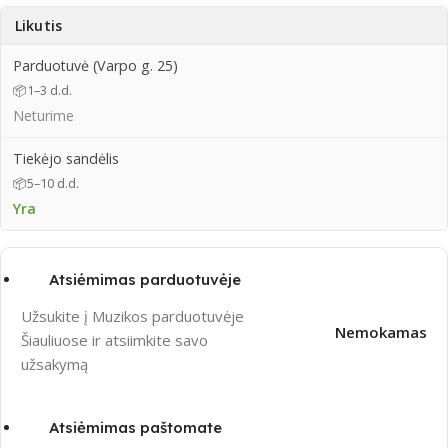
Likutis
Parduotuvė (Varpo g. 25)
📦
1–3 d.d.
Neturime
Tiekėjo sandėlis
📦
5–10 d.d.
Yra
Atsiėmimas parduotuvėje
Užsukite į Muzikos parduotuvėje
Nemokamas
Šiauliuose ir atsiimkite savo
užsakymą
Atsiėmimas paštomate