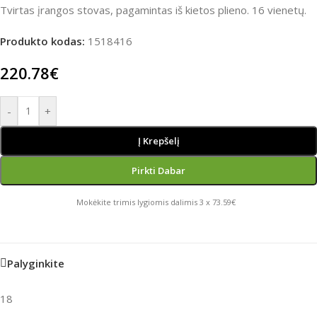
Tvirtas įrangos stovas, pagamintas iš kietos plieno. 16 vienetų.
Produkto kodas:
1518416
220.78
€
-
+
Į Krepšelį
Pirkti Dabar
Mokėkite trimis lygiomis dalimis 3 x 73.59€
Palyginkite
18