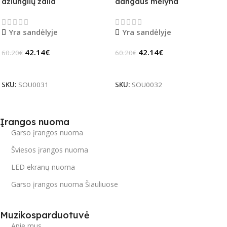
džiunglių žalia
dangaus mėlyna
Yra sandėlyje
Yra sandėlyje
42.14
€
42.14
€
60.20
€
60.20
€
Į Krepšelį
Į Krepšelį
SKU:
SOU0031
SKU:
SOU0032
Įrangos nuoma
Garso įrangos nuoma
Šviesos įrangos nuoma
LED ekranų nuoma
Garso įrangos nuoma Šiauliuose
Muzikosparduotuvė
Apie mus