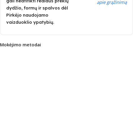
gali neatitikti realaus prekių
apie grąžinimą
dydžio, formų ir spalvos dėl
Pirkėjo naudojamo
vaizduoklio ypatybių.
Mokėjimo metodai