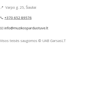
📍 Varpo g. 25, Šiauliai
📞
+370 652 89576
📧
info@muzikosparduotuve.lt
Visos teisės saugomos ©️ UAB GarsasLT