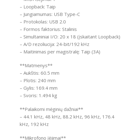
– Loopback: Taip
– Jungiamumas: USB Type-C
– Protokolas: USB 2.0
– Formos faktorius: Stalinis
– Simultaniniai I/O: 20 x 18 (įskaitant Loopback)
– A/D rezoliucija: 24-bit/192 kHz
– Maitinimas per magistralę: Taip (3A)
**Matmenys**
– Aukštis: 60.5 mm
– Plotis: 240 mm
– Gylis: 169.4 mm
– Svoris: 1.494 kg
**Palaikomi mėginių dažniai**
– 44.1 kHz, 48 kHz, 88.2 kHz, 96 kHz, 176.4
kHz, 192 kHz
**Mikrofono įėjimai**