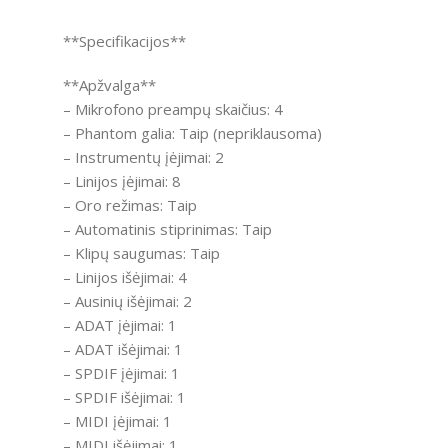
**Specifikacijos**
**Apžvalga**
– Mikrofono preampų skaičius: 4
– Phantom galia: Taip (nepriklausoma)
– Instrumentų įėjimai: 2
– Linijos įėjimai: 8
– Oro režimas: Taip
– Automatinis stiprinimas: Taip
– Klipų saugumas: Taip
– Linijos išėjimai: 4
– Ausinių išėjimai: 2
– ADAT įėjimai: 1
– ADAT išėjimai: 1
– SPDIF įėjimai: 1
– SPDIF išėjimai: 1
– MIDI įėjimai: 1
– MIDI išėjimai: 1