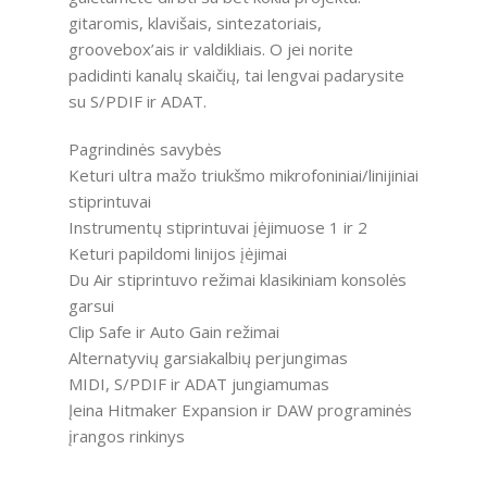
gitaromis, klavišais, sintezatoriais,
groovebox’ais ir valdikliais. O jei norite
padidinti kanalų skaičių, tai lengvai padarysite
su S/PDIF ir ADAT.
Pagrindinės savybės
Keturi ultra mažo triukšmo mikrofoniniai/linijiniai
stiprintuvai
Instrumentų stiprintuvai įėjimuose 1 ir 2
Keturi papildomi linijos įėjimai
Du Air stiprintuvo režimai klasikiniam konsolės
garsui
Clip Safe ir Auto Gain režimai
Alternatyvių garsiakalbių perjungimas
MIDI, S/PDIF ir ADAT jungiamumas
Įeina Hitmaker Expansion ir DAW programinės
įrangos rinkinys