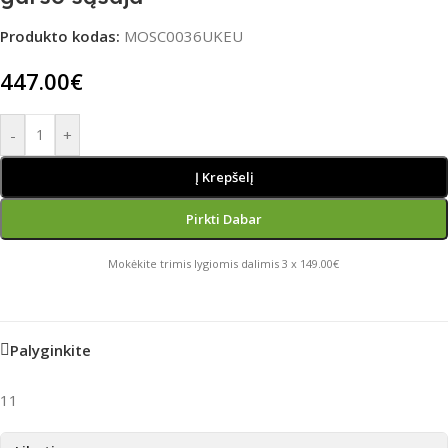
Produkto kodas:
MOSC0036UKEU
447.00
€
-
+
Į Krepšelį
Pirkti Dabar
Mokėkite trimis lygiomis dalimis 3 x 149.00€
Palyginkite
11