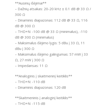
**Ausinių išėjimai**
– Dažnių atsakas: 20-20 kHz ± 0.1 dB @ 33 Ω /
300 Ω
– Dinaminis diapazonas: 112 dB @ 33 Ω, 116
dB @ 300 Ω
– THD+N: -100 dB @ 33 Ω (minimalus), -110
dB @ 300 Ω (minimalus)
– Maksimalus išėjimo lygis: 5 dBu į 33 Ω, 11
dBu į 300 Ω
– Maksimalus išėjimo galingumas: 57 mW į 33
Ω, 27 mW į 300 Ω
– Impedansas: 11 Ω
**Analoginis į skaitmeninį keitiklis**
– THD+N: -110 dB
– Dinaminis diapazonas: 120 dB
**Skaitmeninis į analoginį keitiklis**
– THD+N: -115 dB