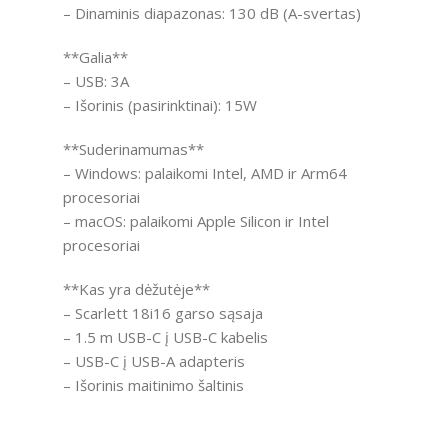
– Dinaminis diapazonas: 130 dB (A-svertas)
**Galia**
– USB: 3A
– Išorinis (pasirinktinai): 15W
**Suderinamumas**
– Windows: palaikomi Intel, AMD ir Arm64
procesoriai
– macOS: palaikomi Apple Silicon ir Intel
procesoriai
**Kas yra dėžutėje**
– Scarlett 18i16 garso sąsaja
– 1.5 m USB-C į USB-C kabelis
– USB-C į USB-A adapteris
– Išorinis maitinimo šaltinis