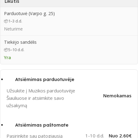
Likutis
Parduotuvė (Varpo g. 25)
📦
1–3 d.d.
Neturime
Tiekėjo sandėlis
📦
5–10 d.d.
Yra
Atsiėmimas parduotuvėje
Užsukite į Muzikos parduotuvėje
Nemokamas
Šiauliuose ir atsiimkite savo
užsakymą
Atsiėmimas paštomate
1-10 d.d.
Nuo 2.60€
Pasirinkite sau patogiausią