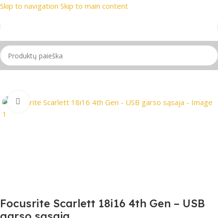
Skip to navigation
Skip to main content
ekių ženklai
📞 Konsultacija telefonu
📦 Nemokamas pristaty
Pradžia
/
PRO Audio
Spustelėkite, jei norite padidinti
Focusrite Scarlett 18i16 4th Gen – USB
garso sąsaja