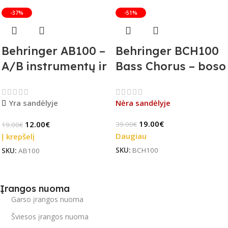
-37%
-51%
Behringer AB100 –
Behringer BCH100
A/B instrumentų ir
Bass Chorus – boso
stiprintuvų
efekto pedalas (B-
jungiklis
Stock)
Yra sandėlyje
Nėra sandėlyje
19.00
€
12.00
€
39.00
€
19.00
€
Daugiau
Į krepšelį
SKU:
BCH100
SKU:
AB100
Įrangos nuoma
Garso įrangos nuoma
Šviesos įrangos nuoma