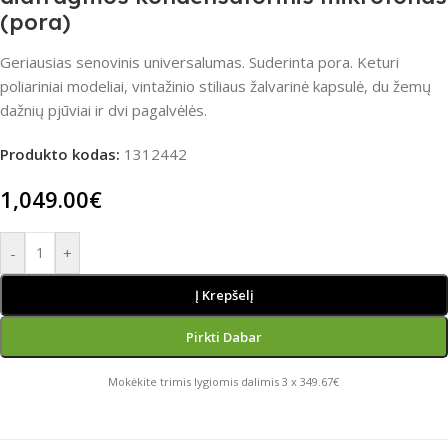
(pora)
Geriausias senovinis universalumas. Suderinta pora. Keturi
poliariniai modeliai, vintažinio stiliaus žalvarinė kapsulė, du žemų
dažnių pjūviai ir dvi pagalvėlės.
Produkto kodas:
1312442
1,049.00
€
-
+
Į Krepšelį
Pirkti Dabar
Mokėkite trimis lygiomis dalimis 3 x 349.67€