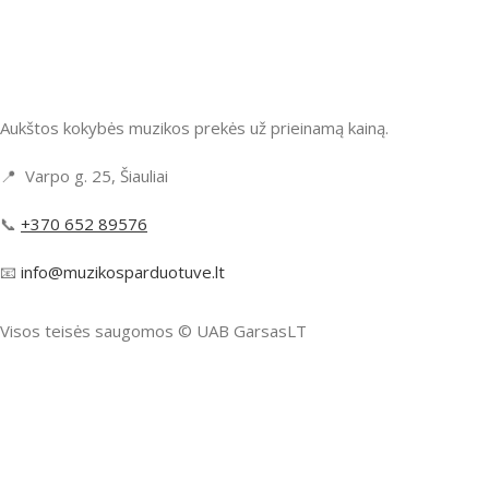
Aukštos kokybės muzikos prekės už prieinamą kainą.
📍 Varpo g. 25, Šiauliai
📞
+370 652 89576
📧
info@muzikosparduotuve.lt
Visos teisės saugomos ©️ UAB GarsasLT