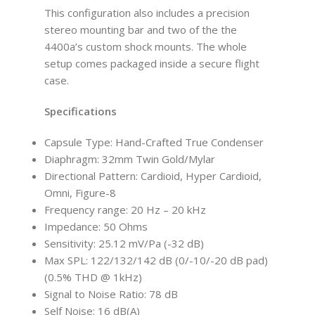
This configuration also includes a precision
stereo mounting bar and two of the the
4400a’s custom shock mounts. The whole
setup comes packaged inside a secure flight
case.
Specifications
Capsule Type: Hand-Crafted True Condenser
Diaphragm: 32mm Twin Gold/Mylar
Directional Pattern: Cardioid, Hyper Cardioid,
Omni, Figure-8
Frequency range: 20 Hz – 20 kHz
Impedance: 50 Ohms
Sensitivity: 25.12 mV/Pa (-32 dB)
Max SPL: 122/132/142 dB (0/-10/-20 dB pad)
(0.5% THD @ 1kHz)
Signal to Noise Ratio: 78 dB
Self Noise: 16 dB(A)