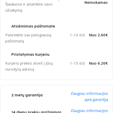
Nemokamas
Šiauliuose ir atsiimkite savo
užsakymą
Atsiėmimas paštomate
Pasirinkite sau patogiausią
1-10 d.d.
Nuo 2.60€
paštomatą
Pristatymas kurjeriu
Kurjeris prekes atveš į Jūsų
1-10 d.d.
Nuo 6.20€
nurodytą adresą
Daugiau informacijos
2 metų garantija
apie garantiją
Daugiau informacijos
14 dienų prekių grąžinimas