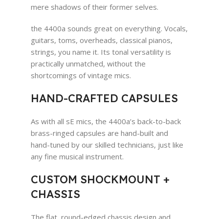
mere shadows of their former selves.
the 4400a sounds great on everything. Vocals,
guitars, toms, overheads, classical pianos,
strings, you name it. Its tonal versatility is
practically unmatched, without the
shortcomings of vintage mics.
HAND-CRAFTED CAPSULES
As with all sE mics, the 4400a’s back-to-back
brass-ringed capsules are hand-built and
hand-tuned by our skilled technicians, just like
any fine musical instrument.
CUSTOM SHOCKMOUNT +
CHASSIS
The flat, round-edged chassis design and