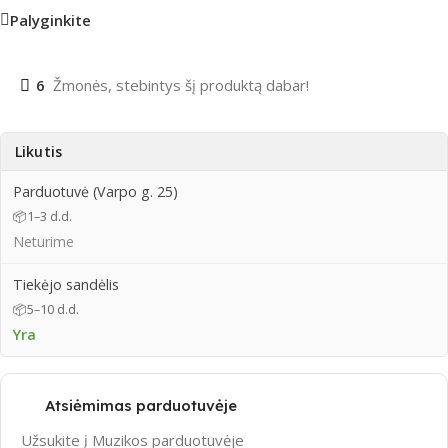
Palyginkite
6
Žmonės, stebintys šį produktą dabar!
Likutis
Parduotuvė (Varpo g. 25)
📦
1–3 d.d.
Neturime
Tiekėjo sandėlis
📦
5–10 d.d.
Yra
Atsiėmimas parduotuvėje
Užsukite į Muzikos parduotuvėje