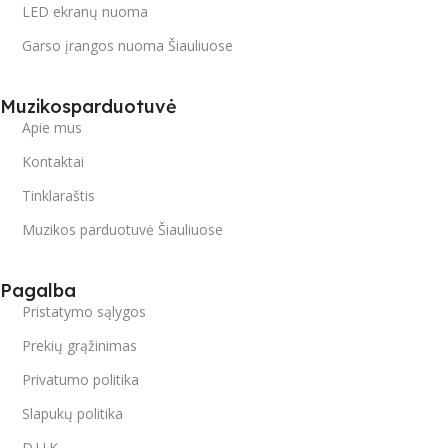
LED ekranų nuoma
Garso įrangos nuoma Šiauliuose
Muzikosparduotuvė
Apie mus
Kontaktai
Tinklaraštis
Muzikos parduotuvė Šiauliuose
Pagalba
Pristatymo sąlygos
Prekių grąžinimas
Privatumo politika
Slapukų politika
D.U.K.