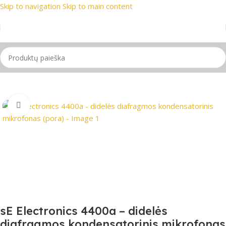
Skip to navigation
Skip to main content
prekių ženklai
📞 Konsultacija telefonu
📦 Nemokamas prist
Pradžia
/
Mikrofonas
Spustelėkite, jei norite padidinti
sE Electronics 4400a – didelės
diafragmos kondensatorinis mikrofonas