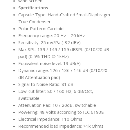
wind screen
Specifications
Capsule Type: Hand-Crafted Small-Diaphragm
True Condenser
Polar Pattern: Cardioid
Frequency range: 20 Hz – 20 kHz
Sensitivity: 25 mV/Pa (-32 dBV)
Max SPL: 139 / 149 / 159 dBSPL (0/10/20 dB
pad) (0.5% THD @ 1kHz)
Equivalent noise level: 13 dB(A)
Dynamic range: 126 / 136 / 146 dB (0/10/20
dB Attentuation pad)
Signal to Noise Ratio: 81 dB
Low-cut filter: 80 / 160 Hz, 6 dB/Oct,
switchable
Attenuation Pad: 10 / 20dB, switchable
Powering: 48 Volts according to IEC 61938
Electrical Impedance: 110 Ohms
Recommended load impedance: >1k Ohms