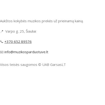
Aukštos kokybės muzikos prekės už prieinamą kainą.
📍 Varpo g. 25, Šiauliai
📞
+370 652 89576
📧
info@muzikosparduotuve.lt
Visos teisės saugomos ©️ UAB GarsasLT