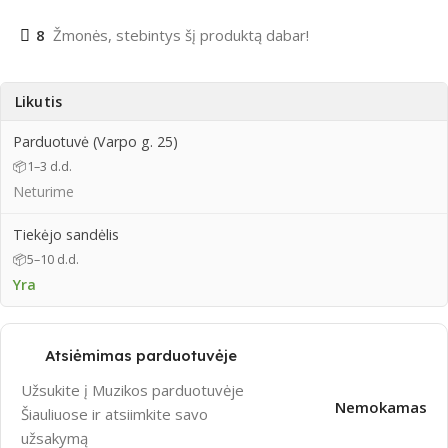
8
Žmonės, stebintys šį produktą dabar!
Likutis
Parduotuvė (Varpo g. 25)
📦
1–3 d.d.
Neturime
Tiekėjo sandėlis
📦
5–10 d.d.
Yra
Atsiėmimas parduotuvėje
Užsukite į Muzikos parduotuvėje
Nemokamas
Šiauliuose ir atsiimkite savo
užsakymą