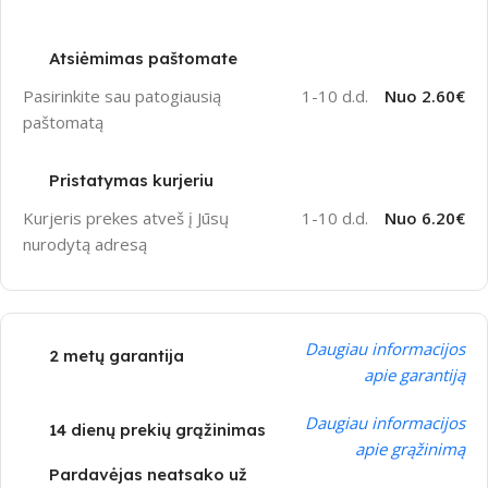
Atsiėmimas paštomate
Pasirinkite sau patogiausią
1-10 d.d.
Nuo 2.60€
paštomatą
Pristatymas kurjeriu
Kurjeris prekes atveš į Jūsų
1-10 d.d.
Nuo 6.20€
nurodytą adresą
Daugiau informacijos
2 metų garantija
apie garantiją
Daugiau informacijos
14 dienų prekių grąžinimas
apie grąžinimą
Pardavėjas neatsako už