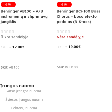
-37%
-51%
Behringer AB100 – A/B
Behringer BCH100 Bass
instrumentų ir stiprintuvų
Chorus – boso efekto
jungiklis
pedalas (B-Stock)
Yra sandėlyje
Nėra sandėlyje
19.00
€
12.00
€
39.00
€
19.00
€
Daugiau
Į Krepšelį
SKU:
BCH100
SKU:
AB100
Įrangos nuoma
Garso įrangos nuoma
Šviesos įrangos nuoma
LED ekranų nuoma