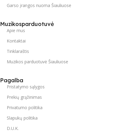
Garso įrangos nuoma Šiauliuose
Muzikosparduotuvė
Apie mus
Kontaktai
Tinklaraštis
Muzikos parduotuvė Šiauliuose
Pagalba
Pristatymo sąlygos
Prekių grąžinimas
Privatumo politika
Slapukų politika
D.U.K.