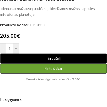
Tikriausiai mažiausią triukšmą skleidžiantis mažos kapsulės
mikrofonas planetoje
Produkto kodas:
1312880
205.00
€
-
+
Į Krepšelį
Pirkti Dabar
Mokėkite trimis lygiomis dalimis 3 x 68.33€
Palyginkite