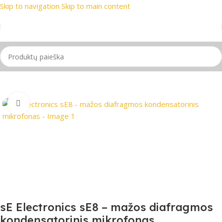
Skip to navigation
Skip to main content
ausi prekių ženklai
📞 Konsultacija telefonu
📦 Nemokamas pr
Pradžia
/
Mikrofonas
Spustelėkite, jei norite padidinti
sE Electronics sE8 – mažos diafragmos
kondensatorinis mikrofonas