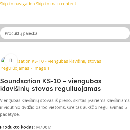
Skip to navigation
Skip to main content
i prekių ženklai
📞 Konsultacija telefonu
📦 Nemokamas pris
Pradžia
/
Stovai
Spustelėkite, jei norite padidinti
Soundsation KS-10 – viengubas
klavišinių stovas reguliuojamas
Viengubas klavišinių stovas iš plieno, skirtas įvairiems klavišiniams
ir vidutinio dydžio darbo vietoms. Greitas aukščio reguliavimas 5
padėtyse.
Produkto kodas:
M708M