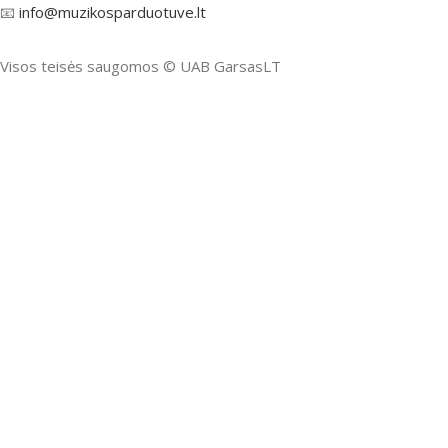
📧
info@muzikosparduotuve.lt
Visos teisės saugomos ©️ UAB GarsasLT