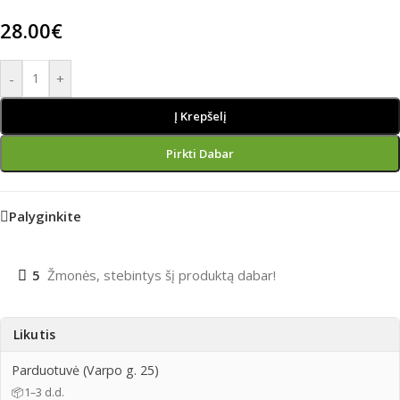
28.00
€
-
+
Į Krepšelį
Pirkti Dabar
Palyginkite
5
Žmonės, stebintys šį produktą dabar!
Likutis
Parduotuvė (Varpo g. 25)
📦
1–3 d.d.