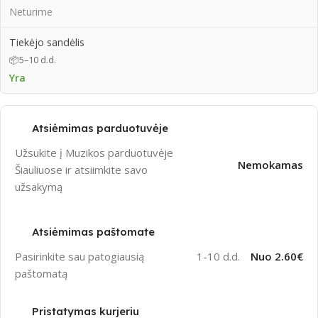
Neturime
Tiekėjo sandėlis
📦
5–10 d.d.
Yra
Atsiėmimas parduotuvėje
Užsukite į Muzikos parduotuvėje
Nemokamas
Šiauliuose ir atsiimkite savo
užsakymą
Atsiėmimas paštomate
Pasirinkite sau patogiausią
1-10 d.d.
Nuo 2.60€
paštomatą
Pristatymas kurjeriu