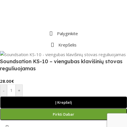
Palyginkite
Krepšelis
Soundsation KS-10 – viengubas klavišinių stovas
reguliuojamas
28.00
€
-
+
Į Krepšelį
Pirkti Dabar