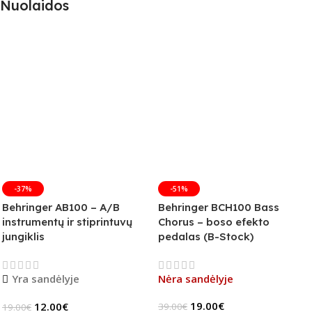
Nuolaidos
-37%
-51%
Behringer AB100 – A/B
Behringer BCH100 Bass
instrumentų ir stiprintuvų
Chorus – boso efekto
jungiklis
pedalas (B-Stock)
Yra sandėlyje
Nėra sandėlyje
19.00
€
12.00
€
39.00
€
19.00
€