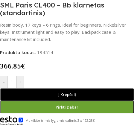
SML Paris CL400 – Bb klarnetas
(standartinis)
Resin body. 17 keys – 6 rings, ideal for beginners. Nickelsilver
keys. Instrument light and easy to play. Backpack case &
maintenance kit included.
Produkto kodas:
134514
366.85
€
-
+
Į Krepšelį
Pirkti Dabar
Mokėkite trimis lygiomis dalimis 3 x 122.28€