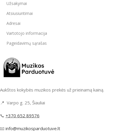
Užsakymai
Atsiusiuntimai
Adresai
Vartotojo informacija
Pageidavimų sąrašas
Aukštos kokybės muzikos prekės už prieinamą kainą.
📍 Varpo g. 25, Šiauliai
📞
+370 652 89576
📧
info@muzikosparduotuve.lt