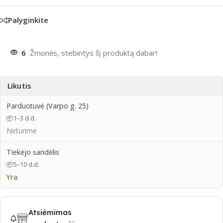
Palyginkite
6
Žmonės, stebintys šį produktą dabar!
Likutis
Parduotuvė (Varpo g. 25)
📦
1–3 d.d.
Neturime
Tiekėjo sandėlis
📦
5–10 d.d.
Yra
Atsiėmimas