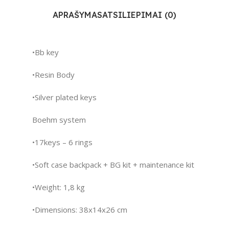
APRAŠYMAS
ATSILIEPIMAI (0)
•Bb key
•Resin Body
•Silver plated keys
Boehm system
•17keys – 6 rings
•Soft case backpack + BG kit + maintenance kit
•Weight: 1,8 kg
•Dimensions: 38x14x26 cm