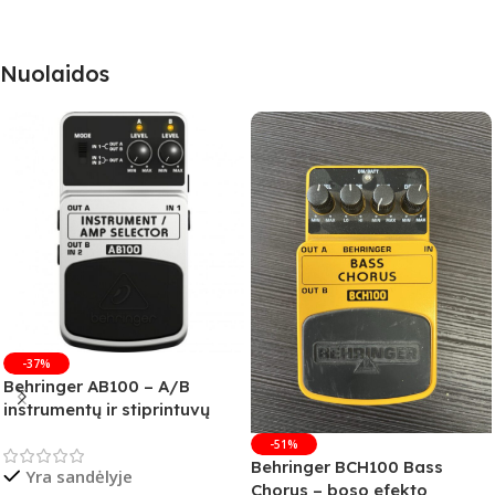
Nuolaidos
-37%
Behringer AB100 – A/B
instrumentų ir stiprintuvų
jungiklis
-51%
Behringer BCH100 Bass
Yra sandėlyje
Chorus – boso efekto