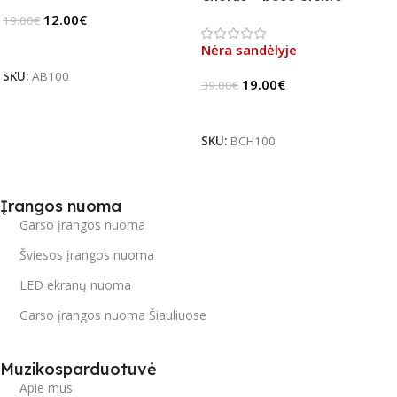
pedalas (B-Stock)
12.00
€
19.00
€
Į Krepšelį
Nėra sandėlyje
SKU:
AB100
19.00
€
39.00
€
Daugiau
SKU:
BCH100
Įrangos nuoma
Garso įrangos nuoma
Šviesos įrangos nuoma
LED ekranų nuoma
Garso įrangos nuoma Šiauliuose
Muzikosparduotuvė
Apie mus