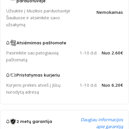
parduotuvėje
Užsukite į Muzikos parduotuvėje
Nemokamas
Šiauliuose ir atsiimkite savo
užsakymą
Atsiėmimas paštomate
Pasirinkite sau patogiausią
1-10 d.d.
Nuo 2.60€
paštomatą
Pristatymas kurjeriu
Kurjeris prekes atveš į Jūsų
1-10 d.d.
Nuo 6.20€
nurodytą adresą
Daugiau informacijos
2 metų garantija
apie garantiją