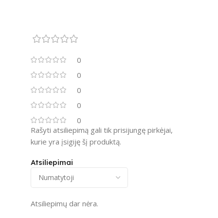
0
0
0
0
0
Rašyti atsiliepimą gali tik prisijungę pirkėjai,
kurie yra įsigiję šį produktą.
Atsiliepimai
Atsiliepimų dar nėra.