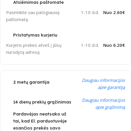
Atsiėmimas paštomate
Pasirinkite sau patogiausią
1-10 d.d.
Nuo 2.60€
paštomatą
Pristatymas kurjeriu
Kurjeris prekes atveš į Jūsų
1-10 d.d.
Nuo 6.20€
nurodytą adresą
Daugiau informacijos
2 metų garantija
apie garantiją
Daugiau informacijos
14 dienų prekių grąžinimas
apie grąžinimą
Pardavėjas neatsako už
tai, kad El. parduotuvėje
esančios prekės savo