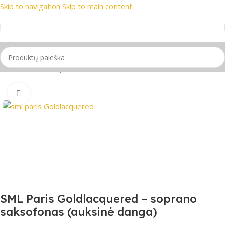
Skip to navigation
Skip to main content
rekių ženklai
📞 Konsultacija telefonu
📦 Nemokamas pristat
Pradžia
/
Pučiamieji instrumentai
/
Saksofonai
Spustelėkite, jei norite padidinti
SML Paris Goldlacquered – soprano
saksofonas (auksinė danga)