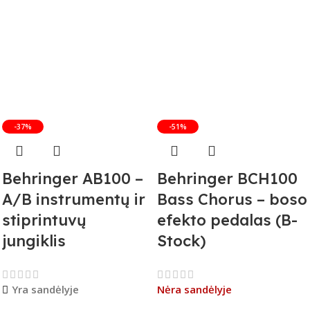
-37%
-51%
Behringer AB100 –
Behringer BCH100
A/B instrumentų ir
Bass Chorus – boso
stiprintuvų
efekto pedalas (B-
jungiklis
Stock)
Yra sandėlyje
Nėra sandėlyje