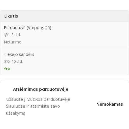
Likutis
Parduotuvė (Varpo g. 25)
📦
1–3 d.d.
Neturime
Tiekėjo sandėlis
📦
5–10 d.d.
Yra
Atsiėmimas parduotuvėje
Užsukite į Muzikos parduotuvėje
Nemokamas
Šiauliuose ir atsiimkite savo
užsakymą