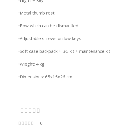
•High F# key
•Metal thumb rest
•Bow which can be dismantled
•Adjustable screws on low keys
•Soft case backpack + BG kit + maintenance kit
•Wieght: 4 kg
•Dimensions: 65x15x26 cm
0