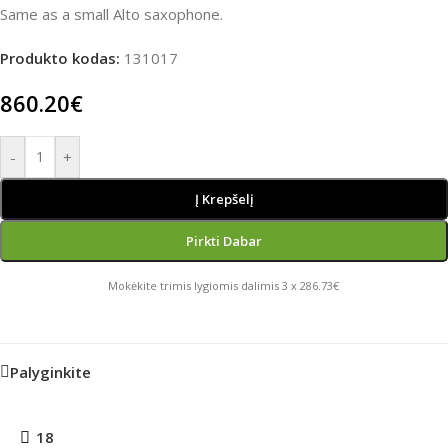
Same as a small Alto saxophone.
Produkto kodas:
131017
860.20
€
-
+
Į Krepšelį
Pirkti Dabar
Mokėkite trimis lygiomis dalimis 3 x 286.73€
Palyginkite
18