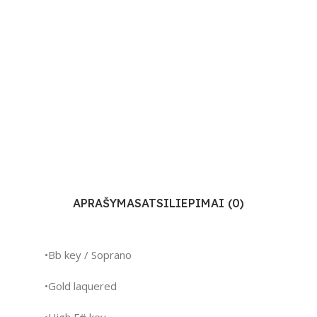
APRAŠYMAS
ATSILIEPIMAI (0)
•Bb key / Soprano
•Gold laquered