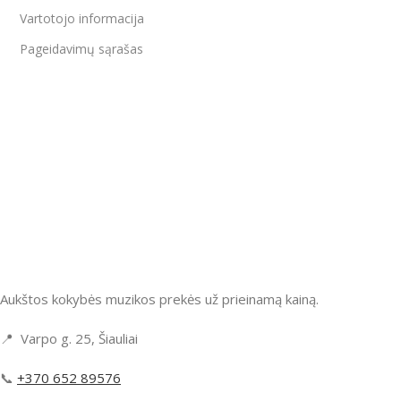
Vartotojo informacija
Pageidavimų sąrašas
Aukštos kokybės muzikos prekės už prieinamą kainą.
📍 Varpo g. 25, Šiauliai
📞
+370 652 89576