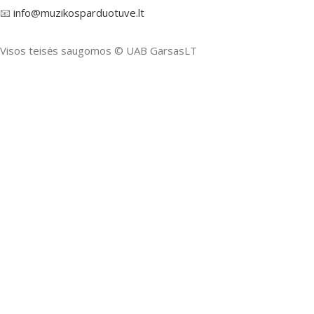
📧
info@muzikosparduotuve.lt
Visos teisės saugomos ©️ UAB GarsasLT