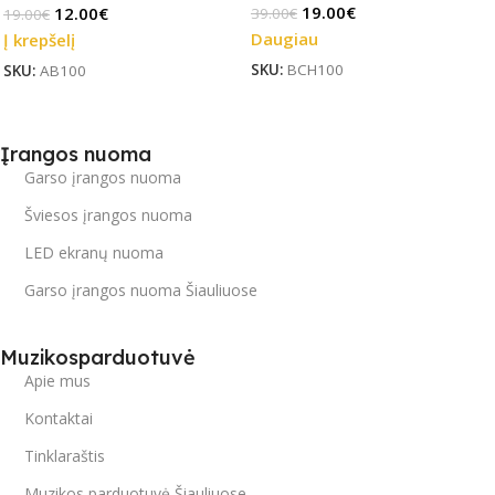
19.00
€
12.00
€
39.00
€
19.00
€
Daugiau
Į krepšelį
SKU:
BCH100
SKU:
AB100
Įrangos nuoma
Garso įrangos nuoma
Šviesos įrangos nuoma
LED ekranų nuoma
Garso įrangos nuoma Šiauliuose
Muzikosparduotuvė
Apie mus
Kontaktai
Tinklaraštis
Muzikos parduotuvė Šiauliuose