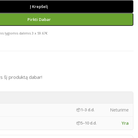
Į Krepšelį
Pirkti Dabar
is lygiomis dalimis 3 x 59.67€
s šį produktą dabar!
)
Neturime
📦
1–3 d.d.
Yra
📦
5–10 d.d.