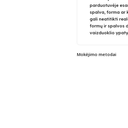
parduotuvėje esa
spalva, forma ar 
gali neatitikti re
formų ir spalvos 
vaizduoklio ypaty
Mokėjimo metodai