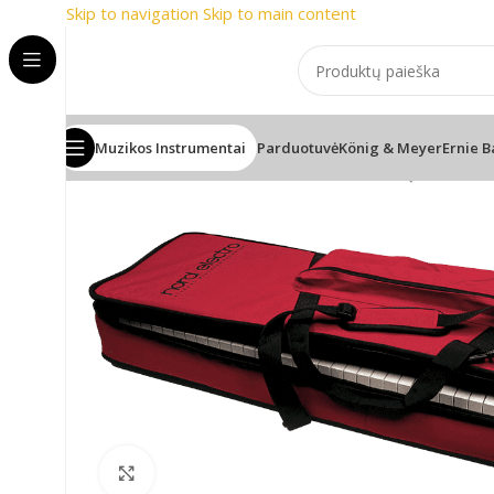
Skip to navigation
Skip to main content
🎸 Žinomiausi prekių ženklai
📞 Ko
Muzikos Instrumentai
Parduotuvė
König & Meyer
Ernie B
Pradžia
/
Klavišiniai instrumentai
/
Sintezatorių ir skaitmen
Spustelėkite, jei norite padidinti