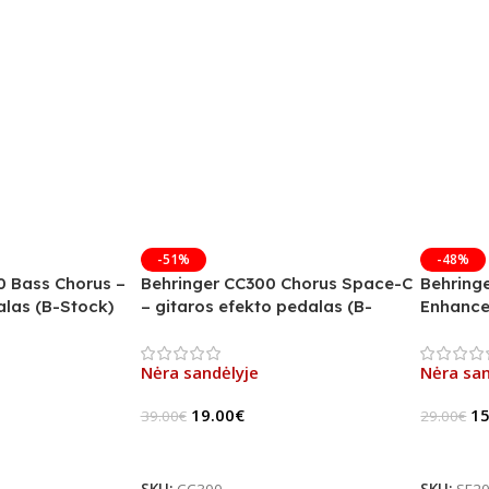
-51%
-48%
0 Bass Chorus –
Behringer CC300 Chorus Space-C
Behring
las (B-Stock)
– gitaros efekto pedalas (B-
Enhance
Stock)
Stock)
Nėra sandėlyje
Nėra san
19.00
€
15
39.00
€
29.00
€
Daugiau
Daugia