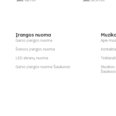
SKU:
AB100
SKU:
BCH100
Įrangos nuoma
Muzik
Garso įrangos nuoma
Apie mu
Šviesos įrangos nuoma
Kontakta
LED ekranų nuoma
Tinklaraš
Garso įrangos nuoma Šiauliuose
Muzikos 
Šiauliuos