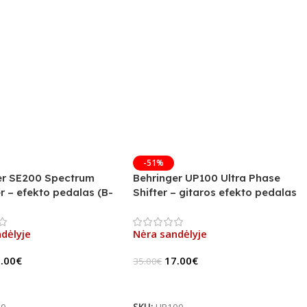
-51%
er SE200 Spectrum
Behringer UP100 Ultra Phase
r – efekto pedalas (B-
Shifter – gitaros efekto pedalas
(B-Stock)
dėlyje
Nėra sandėlyje
.00
€
17.00
€
35.00
€
u
Daugiau