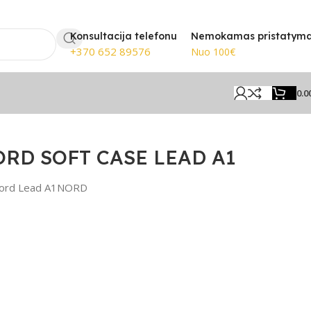
 pristatymas nuo 100€
🎸 Žinom
Konsultacija telefonu
Nemokamas pristatym
+370 652 89576
Nuo 100€
0.0
ORD SOFT CASE LEAD A1
 Nord Lead A1NORD