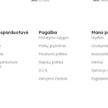
SKU:
CC300
SKU:
SE2
osparduotuvė
Pagalba
Mano p
s
Pristatymo sąlygos
Skydelis
i
Prekių grąžinimas
Užsakyma
tis
Privatumo politika
Atsiusiunt
parduotuvė
Slapukų politika
Adresai
e
D.U.K.
Vartotojo 
Vartojimo Paskola
Pageidavi