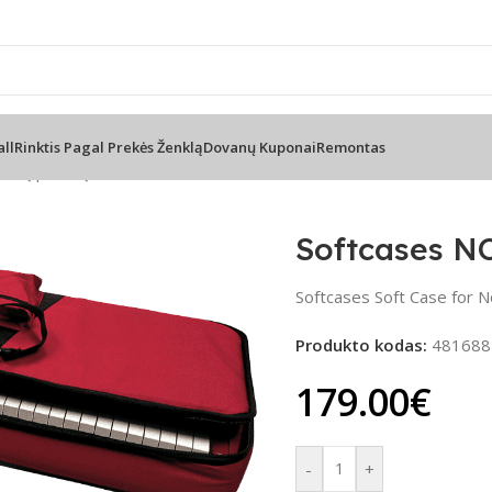
nsultacija telefonu
📦 Nemokamas
all
Rinktis Pagal Prekės Ženklą
Dovanų Kuponai
Remontas
inių pianinų dėklai
/
Softcases NORD SOFT CASE LEAD A1
Softcases N
Softcases Soft Case for
Produkto kodas:
481688
179.00
€
-
+