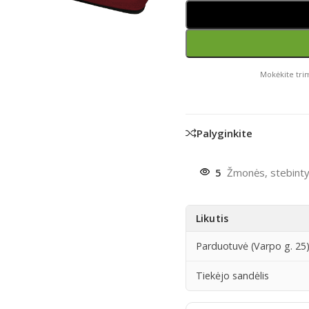
Mokėkite trim
Palyginkite
5
Žmonės, stebinty
Likutis
Parduotuvė (Varpo g. 25
Tiekėjo sandėlis