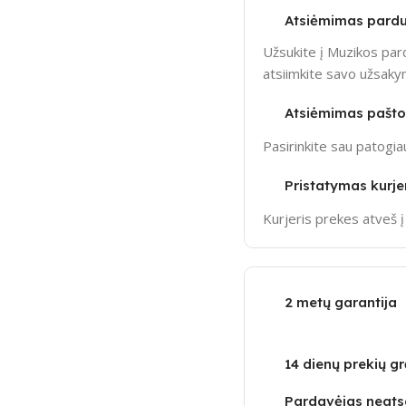
Atsiėmimas pardu
Užsukite į Muzikos pard
atsiimkite savo užsak
Atsiėmimas pašt
Pasirinkite sau patogi
Pristatymas kurje
Kurjeris prekes atveš 
2 metų garantija
14 dienų prekių g
Pardavėjas neatsa