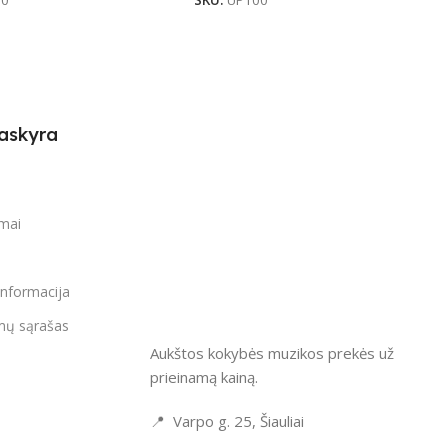
00
SKU:
UP100
askyra
i
imai
informacija
mų sąrašas
Aukštos kokybės muzikos prekės už
prieinamą kainą.
📍 Varpo g. 25, Šiauliai