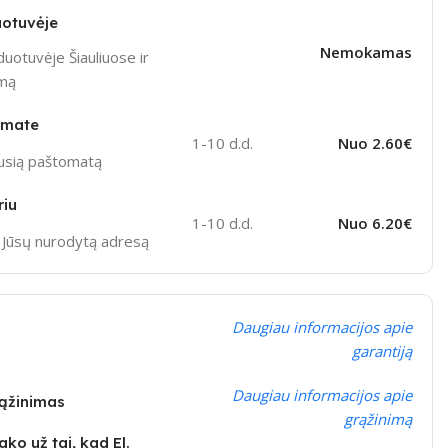
otuvėje
Nemokamas
uotuvėje Šiauliuose ir
ymą
omate
1-10 d.d.
Nuo 2.60€
ausią paštomatą
riu
1-10 d.d.
Nuo 6.20€
į Jūsų nurodytą adresą
Daugiau informacijos apie
garantiją
Daugiau informacijos apie
rąžinimas
grąžinimą
ko už tai, kad El.