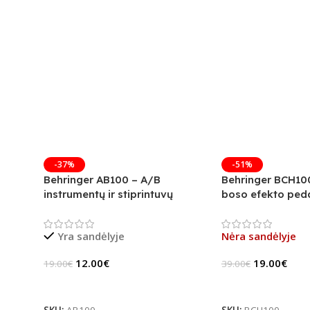
-37%
-51%
Behringer AB100 – A/B
Behringer BCH10
instrumentų ir stiprintuvų
boso efekto peda
jungiklis
Yra sandėlyje
Nėra sandėlyje
12.00
€
19.00
€
19.00
€
39.00
€
Į Krepšelį
Daugiau