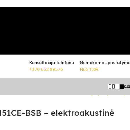
Konsultacija telefonu
Nemokamas pristatym
+370 652 89576
Nuo 100€
0.0
Grįžti prie produktų
51CE-BSB – elektroakustinė