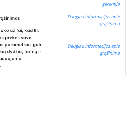
garantiją
Daugiau informacijos apie
grąžinimas
grąžinimą
ko už tai, kad El.
os prekės savo
is parametrais gali
Daugiau informacijos apie
kių dydžio, formų ir
grąžinimą
 naudojamo
.