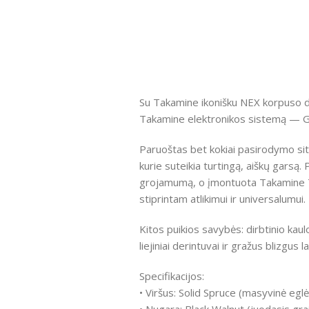
Su Takamine ikonišku NEX korpuso diz
Takamine elektronikos sistemą — GN
Paruoštas bet kokiai pasirodymo situ
kurie suteikia turtingą, aiškų garsą.
grojamumą, o įmontuota Takamine TP-
stiprintam atlikimui ir universalumui.
Kitos puikios savybės: dirbtinio kaulo
liejiniai derintuvai ir gražus blizgus 
Specifikacijos:
• Viršus: Solid Spruce (masyvinė eglė
• Nugara: Black Walnut (juodasis grai