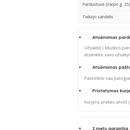
Parduotuvė (Varpo g. 25
Tiekėjo sandėlis
Atsiėmimas pard
Užsukite į Muzikos pard
atsiimkite savo užsak
Atsiėmimas pašt
Pasirinkite sau patogi
Pristatymas kurje
Kurjeris prekes atveš 
2 metų garantija