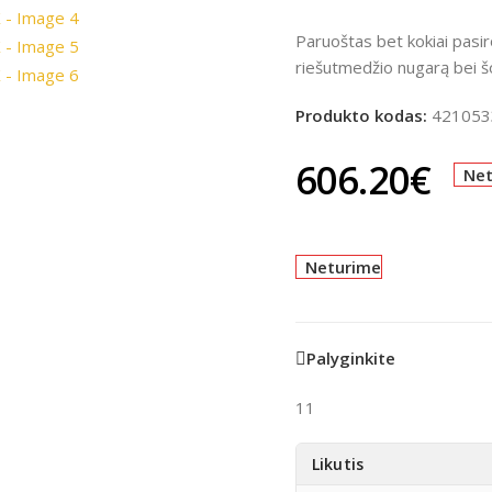
Paruoštas bet kokiai pasir
riešutmedžio nugarą bei šon
Produkto kodas:
421053
606.20
€
Ne
Neturime
Palyginkite
11
Likutis