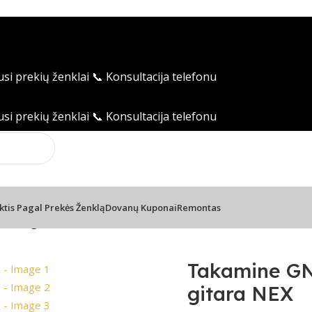
usi prekių ženklai
📞 Konsultacija telefonu
usi prekių ženklai
📞 Konsultacija telefonu
ktis Pagal Prekės Ženklą
Dovanų Kuponai
Remontas
stinė gitara NEX
Takamine GN
gitara NEX