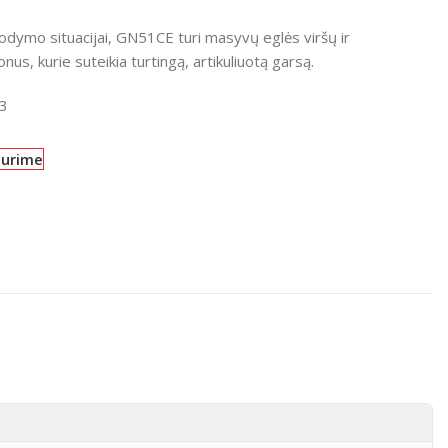
odymo situacijai, GN51CE turi masyvų eglės viršų ir
us, kurie suteikia turtingą, artikuliuotą garsą.
3
turime