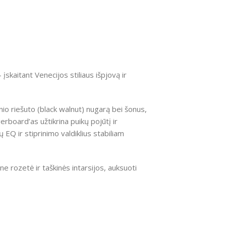
kaitant Venecijos stiliaus išpjovą ir
nio riešuto (black walnut) nugarą bei šonus,
erboard’as užtikrina puikų pojūtį ir
Q ir stiprinimo valdiklius stabiliam
one rozetė ir taškinės intarsijos, auksuoti