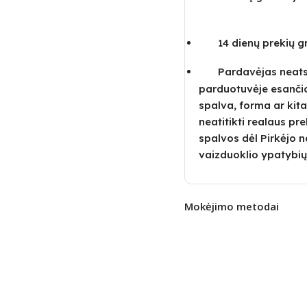
14 dienų prekių 
Pardavėjas neatsa
parduotuvėje esanči
spalva, forma ar kita
neatitikti realaus pre
spalvos dėl Pirkėjo
vaizduoklio ypatybių
Mokėjimo metodai