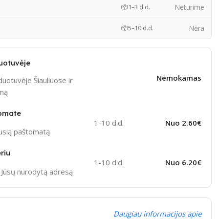
)
Neturime
📦
1–3 d.d.
Nėra
📦
5–10 d.d.
uotuvėje
Nemokamas
uotuvėje Šiauliuose ir
ymą
omate
1-10 d.d.
Nuo 2.60€
ausią paštomatą
riu
1-10 d.d.
Nuo 6.20€
į Jūsų nurodytą adresą
Daugiau informacijos apie