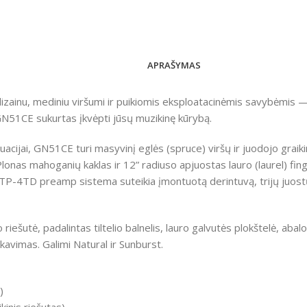
APRAŠYMAS
ainu, mediniu viršumi ir puikiomis eksploatacinėmis savybėmis — įs
51CE sukurtas įkvėpti jūsų muzikinę kūrybą.
acijai, GN51CE turi masyvinį eglės (spruce) viršų ir juodojo graiki
 Plonas mahoganių kaklas ir 12” radiuso apjuostas lauro (laurel) fing
4TD preamp sistema suteikia įmontuotą derintuvą, trijų juostų E
 riešutė, padalintas tiltelio balnelis, lauro galvutės plokštelė, abal
lakavimas. Galimi Natural ir Sunburst.
)
kinis riešutas)