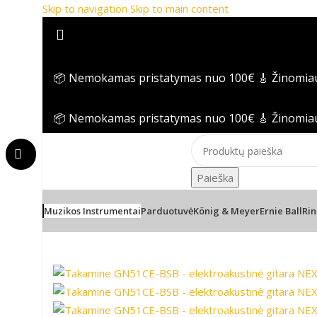
Skip to navigation
Skip to main content
📦 Nemokamas pristatymas nuo 100€
🎸 Žinomia
📦 Nemokamas pristatymas nuo 100€
🎸 Žinomia
Paieška
Muzikos Instrumentai
Parduotuvė
König & Meyer
Ernie Ball
Rin
Pradžia
/
Gitaros
/
Takamine GN51CE-BSB – elektroaku