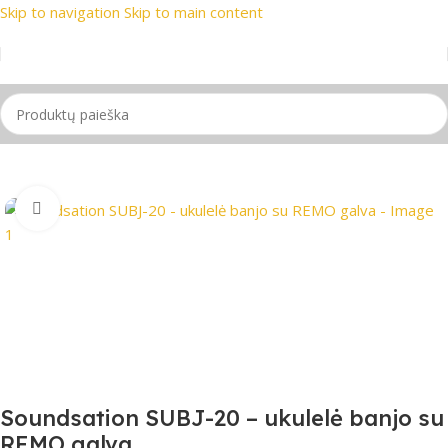
Skip to navigation
Skip to main content
rekių ženklai
📞 Konsultacija telefonu
📦 Nemokamas prista
Pradžia
/
Gitaros
/
Ukulelė
Spustelėkite, jei norite padidinti
Soundsation SUBJ-20 – ukulelė banjo su
REMO galva