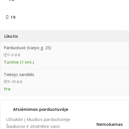
19
Likutis
Parduotuvė (Varpo g. 25)
📦
1–3 d.d.
Turime (1 vnt.)
Tiekėjo sandėlis
📦
5–10 d.d.
Yra
Atsiėmimas parduotuvėje
Užsukite į Muzikos parduotuvėje
Nemokamas
Šiauliuose ir atsiimkite savo