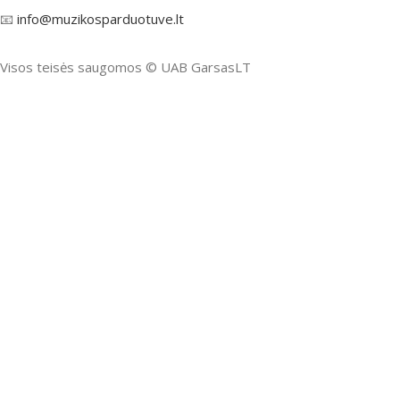
📧
info@muzikosparduotuve.lt
Visos teisės saugomos ©️ UAB GarsasLT