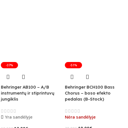
-37%
-51%
Behringer AB100 – A/B
Behringer BCH100 Bass
instrumentų ir stiprintuvų
Chorus – boso efekto
jungiklis
pedalas (B-Stock)
Yra sandėlyje
Nėra sandėlyje
19.00
€