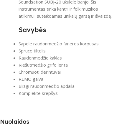
Soundsation SUBJ-20 ukulele banjo. Šis
instrumentas tinka kantri ir folk muzikos
atlikimui, suteikdamas unikalų garsą ir išvaizdą.
Savybės
Sapele raudonmedžio faneros korpusas
Spruce tiltelis
Raudonmedžio kaklas
Riešutmedžio grifo lenta
Chromuoti derintuvai
REMO galva
Blizgi raudonmedžio apdaila
Komplekte krepšys
Nuolaidos