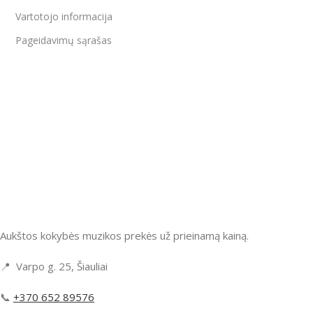
Vartotojo informacija
Pageidavimų sąrašas
Aukštos kokybės muzikos prekės už prieinamą kainą.
📍 Varpo g. 25, Šiauliai
📞
+370 652 89576