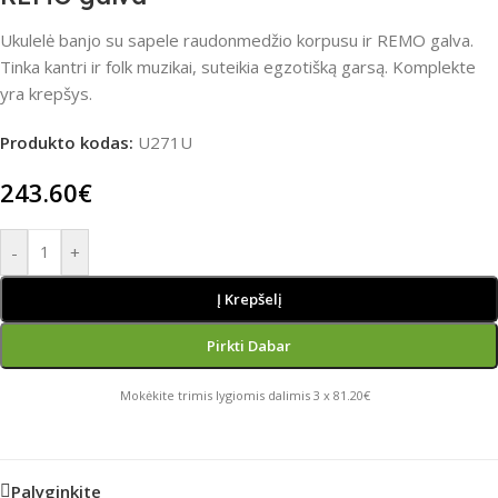
Ukulelė banjo su sapele raudonmedžio korpusu ir REMO galva.
Tinka kantri ir folk muzikai, suteikia egzotišką garsą. Komplekte
yra krepšys.
Produkto kodas:
U271U
243.60
€
-
+
Į Krepšelį
Pirkti Dabar
Mokėkite trimis lygiomis dalimis 3 x 81.20€
Palyginkite