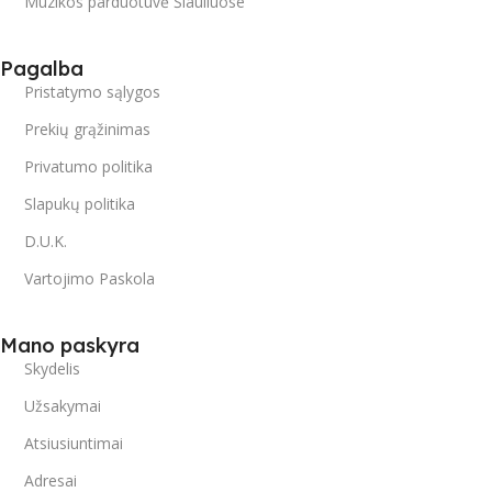
Muzikos parduotuvė Šiauliuose
Pagalba
Pristatymo sąlygos
Prekių grąžinimas
Privatumo politika
Slapukų politika
D.U.K.
Vartojimo Paskola
Mano paskyra
Skydelis
Užsakymai
Atsiusiuntimai
Adresai