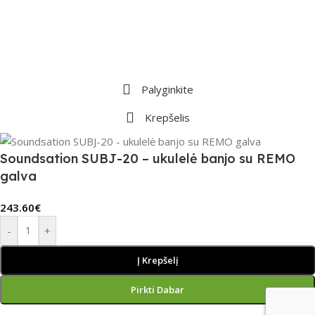
Palyginkite
Krepšelis
Soundsation SUBJ-20 – ukulelė banjo su REMO
galva
243.60
€
-
+
Į Krepšelį
Pirkti Dabar