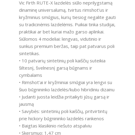
Vic Firth RUTE-X lazdelės siūlo neprilygstamą
dinaminę universalumą, tvirtus rimshot’us ir
kryžminius smūgius, kurių tiesiog negalite gauti
su tradicinėmis lazdelėmis. Puikiai tinka studijai,
praktikai ar bet kuriai mažo garso aplinkai.
Siūlomos 4 modeliai: lengvas, vidutinio ir
sunkus premium beržas, taip pat patvarus poli
sintetikas.
• 10 patvarių sintetinių poli kaiščių suteikia
šiltesnį, švelnesnį garsą būgnams ir
cymbalams
• Rimshot’ai ir kryžminiai smūgiai yra lengvi su
šiuo būgnininko lazdelės/kubo hibridiniu dizainu
• Judanti juosta leidžia pritaikyti jūsų garsą ir
jausmą
• Savybės: sintetinių poli kaiščių, pritvirtintų
prie hickory būgnininko lazdelės rankenos
• Baigtas klasikinio riešuto atspalviu
• Skersmuo: 1,47 cm