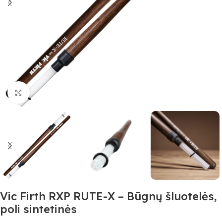
Spustelėkite, jei norite padidinti
Vic Firth RXP RUTE-X – Būgnų šluotelės,
poli sintetinės