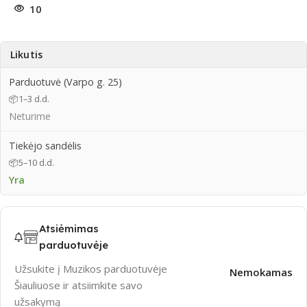
10
Likutis
Parduotuvė (Varpo g. 25)
📦
1–3 d.d.
Neturime
Tiekėjo sandėlis
📦
5–10 d.d.
Yra
Atsiėmimas
parduotuvėje
Užsukite į Muzikos parduotuvėje
Nemokamas
Šiauliuose ir atsiimkite savo
užsakymą