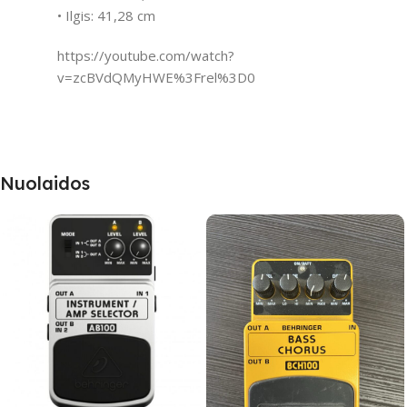
• Ilgis: 41,28 cm
https://youtube.com/watch?
v=zcBVdQMyHWE%3Frel%3D0
Nuolaidos