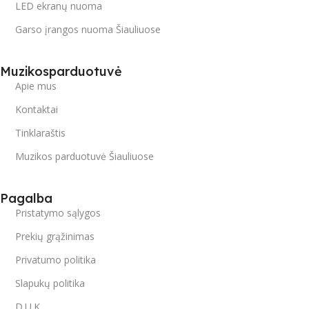
LED ekranų nuoma
Garso įrangos nuoma Šiauliuose
Muzikosparduotuvė
Apie mus
Kontaktai
Tinklaraštis
Muzikos parduotuvė Šiauliuose
Pagalba
Pristatymo sąlygos
Prekių grąžinimas
Privatumo politika
Slapukų politika
D.U.K.