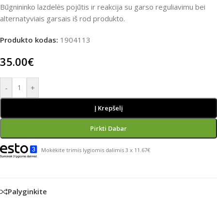
Būgnininko lazdelės pojūtis ir reakcija su garso reguliavimu bei
alternatyviais garsais iš rod produkto.
Produkto kodas:
1904113
35.00
€
-
+
Į Krepšelį
Pirkti Dabar
Mokėkite trimis lygiomis dalimis 3 x 11.67€
Palyginkite