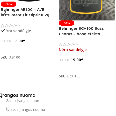
-37%
Behringer AB100 – A/B
instrumentų ir stiprintuvų
jungiklis
-51%
Behringer BCH100 Bass
Yra sandėlyje
Chorus – boso efekto
pedalas (B-Stock)
12.00
€
19.00
€
Į Krepšelį
Nėra sandėlyje
SKU:
AB100
19.00
€
39.00
€
Daugiau
SKU:
BCH100
Įrangos nuoma
Garso įrangos nuoma
Šviesos įrangos nuoma