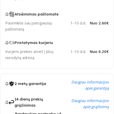
Atsiėmimas paštomate
Pasirinkite sau patogiausią
1-10 d.d.
Nuo 2.60€
paštomatą
Pristatymas kurjeriu
Kurjeris prekes atveš į Jūsų
1-10 d.d.
Nuo 6.20€
nurodytą adresą
Daugiau informacijos
2 metų garantija
apie garantiją
14 dienų prekių
Daugiau informacijos
grąžinimas
apie grąžinimą
Pardavėjas neatsako už