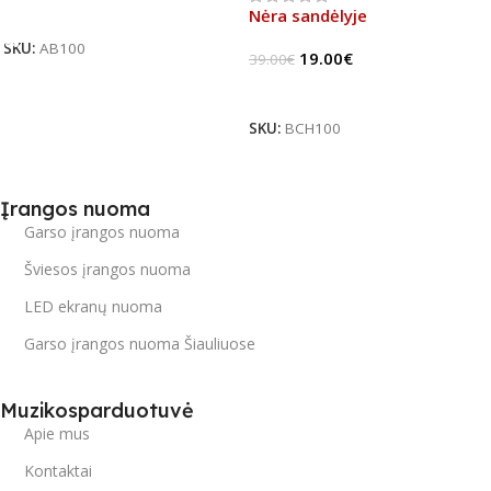
Į Krepšelį
Nėra sandėlyje
SKU:
AB100
19.00
€
39.00
€
Daugiau
SKU:
BCH100
Įrangos nuoma
Garso įrangos nuoma
Šviesos įrangos nuoma
LED ekranų nuoma
Garso įrangos nuoma Šiauliuose
Muzikosparduotuvė
Apie mus
Kontaktai