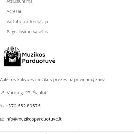
Atsiusiuntimai
Adresai
Vartotojo informacija
Pageidavimų sąrašas
Aukštos kokybės muzikos prekės už prieinamą kainą.
📍 Varpo g. 25, Šiauliai
📞
+370 652 89576
📧
info@muzikosparduotuve.lt