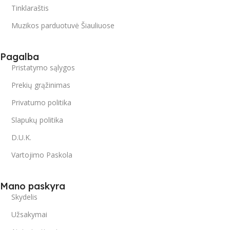
Tinklaraštis
Muzikos parduotuvė Šiauliuose
Pagalba
Pristatymo sąlygos
Prekių grąžinimas
Privatumo politika
Slapukų politika
D.U.K.
Vartojimo Paskola
Mano paskyra
Skydelis
Užsakymai