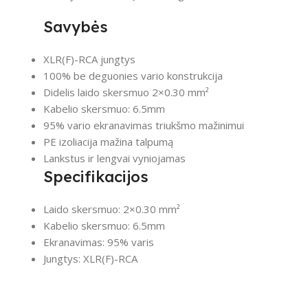
Savybės
XLR(F)-RCA jungtys
100% be deguonies vario konstrukcija
Didelis laido skersmuo 2×0.30 mm²
Kabelio skersmuo: 6.5mm
95% vario ekranavimas triukšmo mažinimui
PE izoliacija mažina talpumą
Lankstus ir lengvai vyniojamas
Specifikacijos
Laido skersmuo: 2×0.30 mm²
Kabelio skersmuo: 6.5mm
Ekranavimas: 95% varis
Jungtys: XLR(F)-RCA