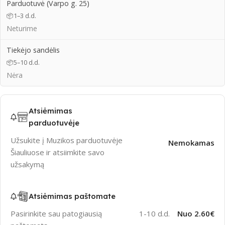
Parduotuvė (Varpo g. 25)
📦
1–3 d.d.
Neturime
Tiekėjo sandėlis
📦
5–10 d.d.
Nėra
Atsiėmimas
parduotuvėje
Užsukite į Muzikos parduotuvėje
Nemokamas
Šiauliuose ir atsiimkite savo
užsakymą
Atsiėmimas paštomate
Pasirinkite sau patogiausią
1-10 d.d.
Nuo 2.60€