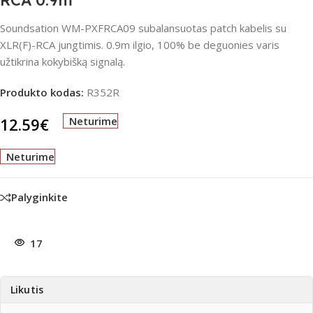
RCA 0.9m
Soundsation WM-PXFRCA09 subalansuotas patch kabelis su
XLR(F)-RCA jungtimis. 0.9m ilgio, 100% be deguonies varis
užtikrina kokybišką signalą.
Produkto kodas:
R352R
12.59
€
Neturime
Neturime
Palyginkite
17
Likutis