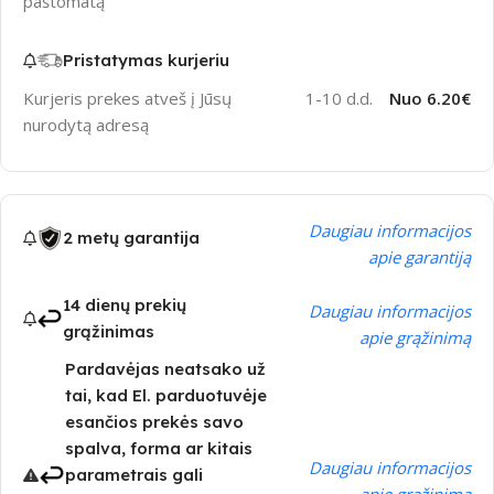
paštomatą
Pristatymas kurjeriu
Kurjeris prekes atveš į Jūsų
1-10 d.d.
Nuo 6.20€
nurodytą adresą
Daugiau informacijos
2 metų garantija
apie garantiją
14 dienų prekių
Daugiau informacijos
grąžinimas
apie grąžinimą
Pardavėjas neatsako už
tai, kad El. parduotuvėje
esančios prekės savo
spalva, forma ar kitais
Daugiau informacijos
parametrais gali
apie grąžinimą