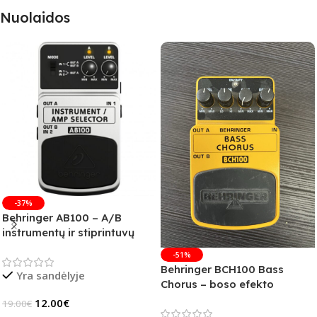
Nuolaidos
-37%
Behringer AB100 – A/B
instrumentų ir stiprintuvų
jungiklis
-51%
Behringer BCH100 Bass
Yra sandėlyje
Chorus – boso efekto
pedalas (B-Stock)
12.00
€
19.00
€