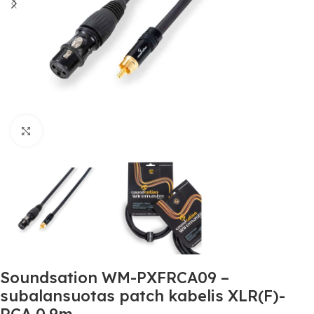
Spustelėkite, jei norite padidinti
Soundsation WM-PXFRCA09 –
subalansuotas patch kabelis XLR(F)-