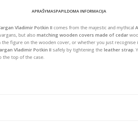
APRAŠYMAS
PAPILDOMA INFORMACIJA
argan Vladimir Potkin II
comes from the majestic and mythical
A
 vargans, but also
matching wooden covers made of cedar
wood
 the figure on the wooden cover, or whether you just recognise it
argan Vladimir Potkin II
safely by tightening the
leather strap
. 
o the top of the case.