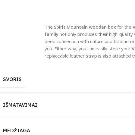
The
Spirit Mountain wooden box
for the
V
family
not only produces their high-quality
deep connection with nature and tradition in
you. Either way, you can easily store your
V
replaceable leather strap is also attached t
SVORIS
IŠMATAVIMAI
MEDŽIAGA