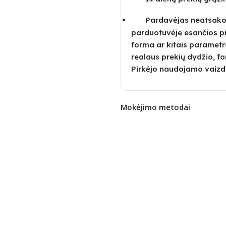
Pardavėjas neatsako u
parduotuvėje esančios p
forma ar kitais parametra
realaus prekių dydžio, fo
Pirkėjo naudojamo vaizd
Mokėjimo metodai