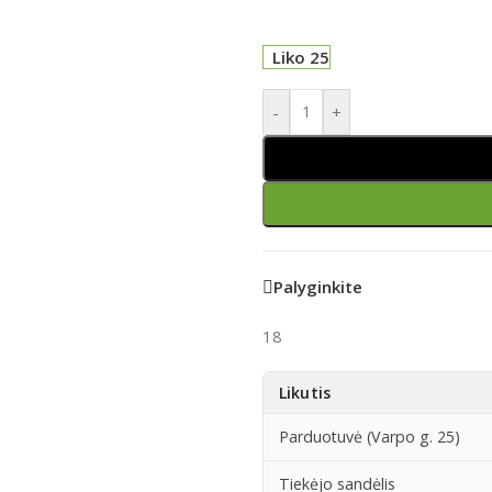
Liko 25
-
+
Palyginkite
18
Likutis
Parduotuvė (Varpo g. 25)
Tiekėjo sandėlis