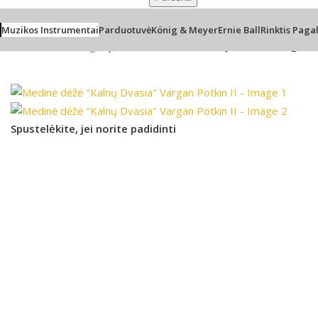
Muzikos Instrumentai
Parduotuvė
König & Meyer
Ernie Ball
Rinktis Paga
Pradžia
/
be-kategorijos
/
Medinė dėžė “Kalnų Dvasia” Vargan Po
Spustelėkite, jei norite padidinti