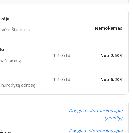
vėje
Nemokamas
vėje Šiauliuose ir
te
1-10 d.d.
Nuo 2.60€
ą paštomatą
1-10 d.d.
Nuo 6.20€
sų nurodytą adresą
Daugiau informacijos apie
garantiją
Daugiau informacijos apie
inimas