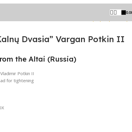
0.0
Grįžti prie produktų
alnų Dvasia” Vargan Potkin II
om the Altai (Russia)
ladimir Potkin II
d for tightening
OX