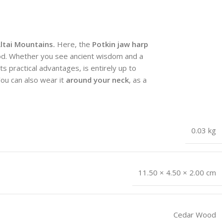
ltai Mountains.
Here, the
Potkin jaw harp
. Whether you see ancient wisdom and a
s practical advantages, is entirely up to
You can also wear it
around your neck
, as a
0.03 kg
11.50 × 4.50 × 2.00 cm
Cedar Wood