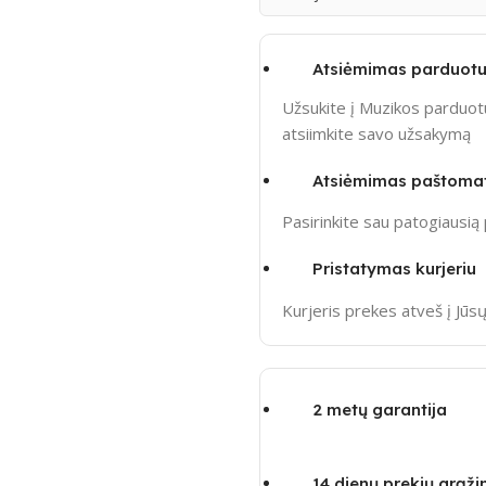
Atsiėmimas parduotu
Užsukite į Muzikos parduotu
atsiimkite savo užsakymą
Atsiėmimas paštoma
Pasirinkite sau patogiausi
Pristatymas kurjeriu
Kurjeris prekes atveš į Jū
2 metų garantija
14 dienų prekių grąž