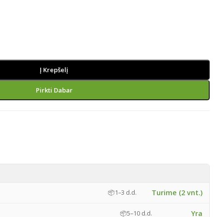
Į Krepšelį
Pirkti Dabar
Turime (2 vnt.)
📦
1–3 d.d.
Yra
📦
5–10 d.d.