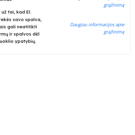
grąžinimą
ž tai, kad El.
rekės savo spalva,
Daugiau informacijos apie
is gali neatitikti
grąžinimą
rmų ir spalvos dėl
uoklio ypatybių.