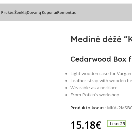
l Prekės Ženklą
Dovanų Kuponai
Remontas
tkin II
Medinė dėžė “K
Cedarwood Box fr
Light wooden case for Vargan V
Leather strap with wooden bea
Wearable as a necklace
From Potkin's workshop
Produkto kodas:
MKA-2MSB
15.18
€
Liko 25