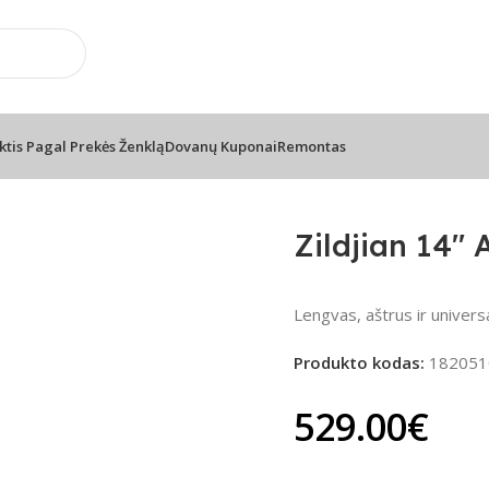
📦 Nemokamas pristatymas nuo 100€
ktis Pagal Prekės Ženklą
Dovanų Kuponai
Remontas
m Hihat
Zildjian 14″
Lengvas, aštrus ir univers
Produkto kodas:
182051
529.00
€