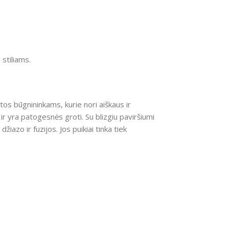
stiliams.
rtos būgnininkams, kurie nori aiškaus ir
 ir yra patogesnės groti. Su blizgiu paviršiumi
iazo ir fuzijos. Jos puikiai tinka tiek