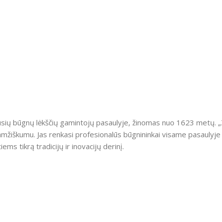
usių būgnų lėkščių gamintojų pasaulyje, žinomas nuo 1623 metų. „Zi
amžiškumu. Jas renkasi profesionalūs būgnininkai visame pasaulyje 
ms tikrą tradicijų ir inovacijų derinį.