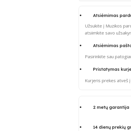
Atsiėmimas pard
Užsukite į Muzikos pard
atsiimkite savo užsak
Atsiėmimas pašt
Pasirinkite sau patogi
Pristatymas kurje
Kurjeris prekes atveš 
2 metų garantija
14 dienų prekių 