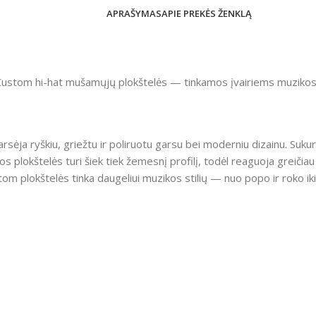
APRAŠYMAS
APIE PREKĖS ŽENKLĄ
 Custom hi-hat mušamųjų plokštelės — tinkamos įvairiems muzikos 
arsėja ryškiu, griežtu ir poliruotu garsu bei moderniu dizainu. Suku
os plokštelės turi šiek tiek žemesnį profilį, todėl reaguoja greičiau
m plokštelės tinka daugeliui muzikos stilių — nuo popo ir roko iki dž