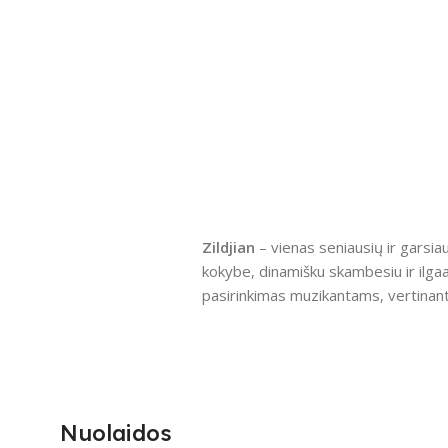
Zildjian
– vienas seniausių ir garsia
kokybe, dinamišku skambesiu ir ilga
pasirinkimas muzikantams, vertinantie
Nuolaidos