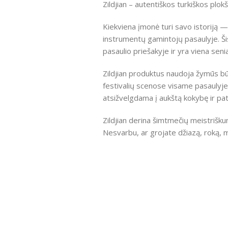
Zildjian – autentiškos turkiškos plo
Kiekviena įmonė turi savo istoriją — 
instrumentų gamintojų pasaulyje. Ši
pasaulio priešakyje ir yra viena senia
Zildjian produktus naudoja žymūs būg
festivalių scenose visame pasaulyje
atsižvelgdama į aukštą kokybę ir pa
Zildjian derina šimtmečių meistrišku
Nesvarbu, ar grojate džiazą, roką, me