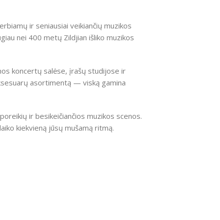
gerbiamų ir seniausiai veikiančių muzikos
iau nei 400 metų Zildjian išliko muzikos
os koncertų salėse, įrašų studijose ir
 aksesuarų asortimentą — viską gamina
poreikių ir besikeičiančios muzikos scenos.
palaiko kiekvieną jūsų mušamą ritmą.