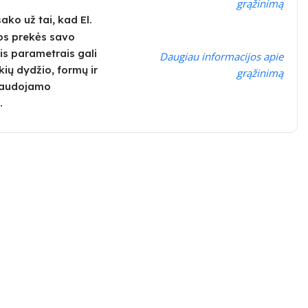
grąžinimą
ko už tai, kad El.
os prekės savo
is parametrais gali
Daugiau informacijos apie
kių dydžio, formų ir
grąžinimą
 naudojamo
.