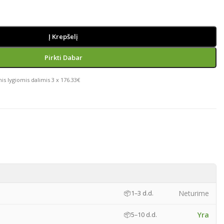
Į Krepšelį
Pirkti Dabar
is lygiomis dalimis 3 x 176.33€
)
Neturime
📦
1–3 d.d.
Yra
📦
5–10 d.d.