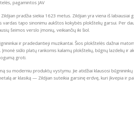
kštelės, pagamintos JAV
Zildjian pradžia siekia 1623 metus. Zildjian yra viena iš labiausiai 
s vardas tapo sinonimu aukštos kokybės plokštelių garsui. Per daug
usių šeimos verslo įmonių, veikiančių iki šiol.
nininkai ir pradedantieji muzikantai. Šios plokštelės dažnai matom
. Įmonė siūlo platų rankomis kalamų plokštelių, būgnų lazdelių ir
togumą groti.
mą su moderniu produktų vystymu. Jie atidžiai klausosi būgnininkų 
talą ar klasiką — Zildjian suteikia garsinę erdvę, kuri įkvepia ir 