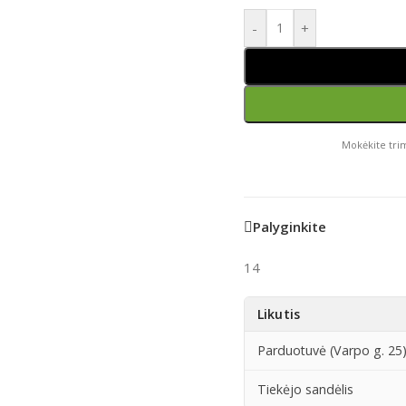
-
+
Mokėkite trim
Palyginkite
14
Likutis
Parduotuvė (Varpo g. 25
Tiekėjo sandėlis