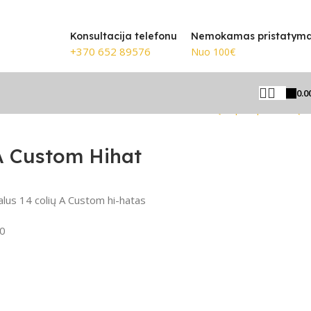
🎸 Žinomiausi prekių ženklai
Konsultacija telefonu
Nemokamas pristatym
+370 652 89576
Nuo 100€
0.0
Grįžti prie produktų
 A Custom Hihat
alus 14 colių A Custom hi-hatas
0