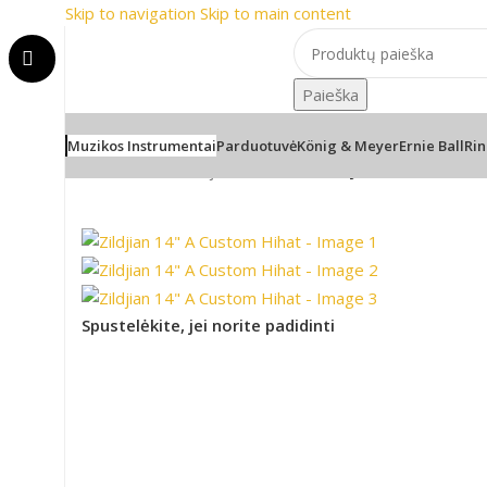
Skip to navigation
Skip to main content
i
📞 Konsultacija telefonu
Paieška
Muzikos Instrumentai
Parduotuvė
König & Meyer
Ernie Ball
Rin
Pradžia
/
Mušamieji instrumentai
/
Zildjian 14″ A Custo
Spustelėkite, jei norite padidinti