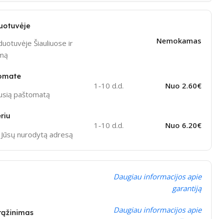
uotuvėje
Nemokamas
uotuvėje Šiauliuose ir
ymą
omate
1-10 d.d.
Nuo 2.60€
ausią paštomatą
riu
1-10 d.d.
Nuo 6.20€
į Jūsų nurodytą adresą
Daugiau informacijos apie
garantiją
Daugiau informacijos apie
grąžinimas