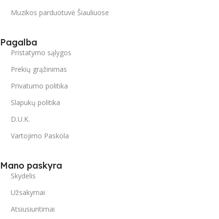
Muzikos parduotuvė Šiauliuose
Pagalba
Pristatymo sąlygos
Prekių grąžinimas
Privatumo politika
Slapukų politika
D.U.K.
Vartojimo Paskola
Mano paskyra
Skydelis
Užsakymai
Atsiusiuntimai