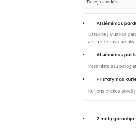
Tiekėjo sandėlis
Atsiėmimas pard
Užsukite į Muzikos pard
atsiimkite savo užsak
Atsiėmimas pašt
Pasirinkite sau patogi
Pristatymas kurje
Kurjeris prekes atveš 
2 metų garantija