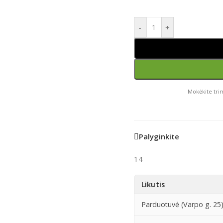
-
+
Mokėkite trim
Palyginkite
14
Likutis
Parduotuvė (Varpo g. 25