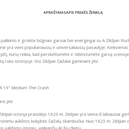
APRAŠYMAS
APIE PREKĖS ŽENKLĄ
 palikimo ir grokite būgnais garsiai bei energingai su A Zildjian Ro
urie yra vieni populiariausių ir universaliausių pasaulyje. Kiekviena
ojūtį, kurių reikia, kad perskeltumėte ir skleistumėte garsą scenoje 
tą roko istorijoje. Visi Zildjian čaižalai gaminami JAV.
r A 19″ Medium Thin Crash
inti JAV
Zildjian istorija prasidėjo 1623 m. Zildjian yra viena iš labiausiai
nonimu aukštos kokybės čaižalų skambučiui. Nuo 1623 m. Zildjian 
s valdomų įmonių, veikiančių iki šių dienų.