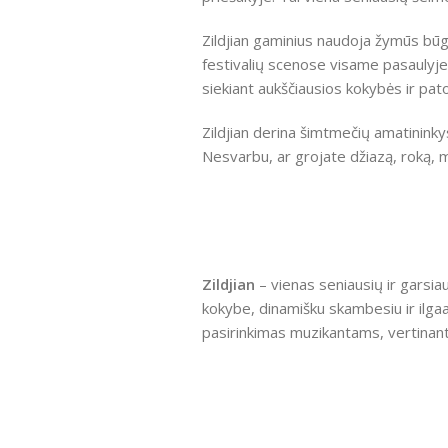
Zildjian gaminius naudoja žymūs būgn
festivalių scenose visame pasaulyje
siekiant aukščiausios kokybės ir pa
Zildjian derina šimtmečių amatininky
Nesvarbu, ar grojate džiazą, roką, me
Zildjian
– vienas seniausių ir garsia
kokybe, dinamišku skambesiu ir ilga
pasirinkimas muzikantams, vertinantie