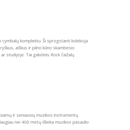
ck cymbalų komplektu. Ši sprogstanti kolekcija
s ryškus, aiškus ir pilno kūno skambesio
ar studijoje. Tai galutinis Rock čaižalų
 gerbiamų ir seniausių muzikos instrumentų
daugiau nei 400 metų išlieka muzikos pasaulio