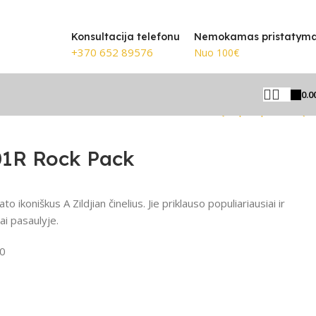
Konsultacija telefonu
Nemokamas pristatym
+370 652 89576
Nuo 100€
0.0
Grįžti prie produktų
01R Rock Pack
to ikoniškus A Zildjian činelius. Jie priklauso populiariausiai ir
jai pasaulyje.
0