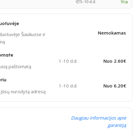
Yra
📦
5–10 d.d.
uotuvėje
Nemokamas
uotuvėje Šiauliuose ir
ymą
omate
1-10 d.d.
Nuo 2.60€
ausią paštomatą
riu
1-10 d.d.
Nuo 6.20€
į Jūsų nurodytą adresą
Daugiau informacijos apie
garantiją