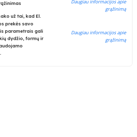
Daugiau informacijos apie
grąžinimas
grąžinimą
ko už tai, kad El.
os prekės savo
is parametrais gali
Daugiau informacijos apie
kių dydžio, formų ir
grąžinimą
 naudojamo
.