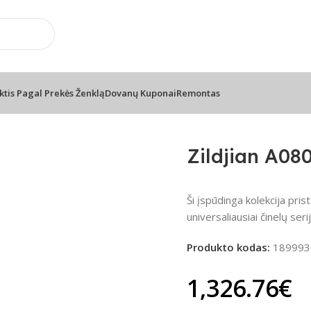
usi prekių ženklai
📞 Konsultacija telefonu
usi prekių ženklai
📞 Konsultacija telefonu
ktis Pagal Prekės Ženklą
Dovanų Kuponai
Remontas
 Pack
Zildjian A08
Ši įspūdinga kolekcija prista
universaliausiai činelų seri
Produkto kodas:
189993
1,326.76
€