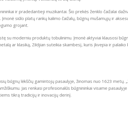
ininkai ir pradedantieji muzikantai. Šio prekės ženklo čaižalai dažn
. Įmonė siūlo platų rankų kalimo čaižalų, būgnų mušamųjų ir aksesu
togumo grojant.
stę su moderniu produktų tobulinimu. Įmonė aktyviai klausosi būgni
talą ar klasiką, Zildjian suteikia skambesį, kuris įkvepia ir palaik
usių būgnų lėkščių gamintojų pasaulyje, žinomas nuo 1623 metų. „Zi
amžiškumu. Jas renkasi profesionalūs būgnininkai visame pasaulyje 
ms tikrą tradicijų ir inovacijų derinį.