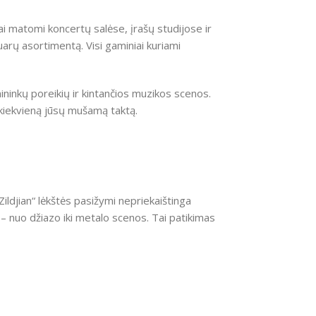
ai matomi koncertų salėse, įrašų studijose ir
arų asortimentą. Visi gaminiai kuriami
ninkų poreikių ir kintančios muzikos scenos.
o kiekvieną jūsų mušamą taktą.
ldjian“ lėkštės pasižymi nepriekaištinga
– nuo džiazo iki metalo scenos. Tai patikimas