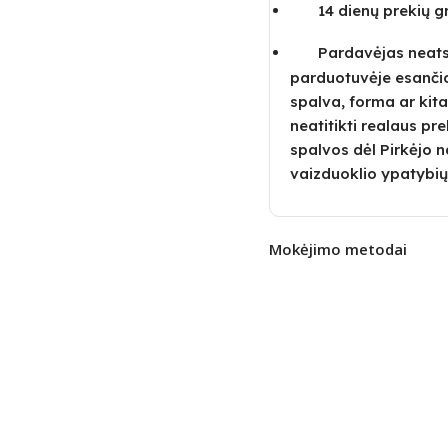
14 dienų prekių 
Pardavėjas neatsa
parduotuvėje esanči
spalva, forma ar kita
neatitikti realaus pre
spalvos dėl Pirkėjo
vaizduoklio ypatybių
Mokėjimo metodai