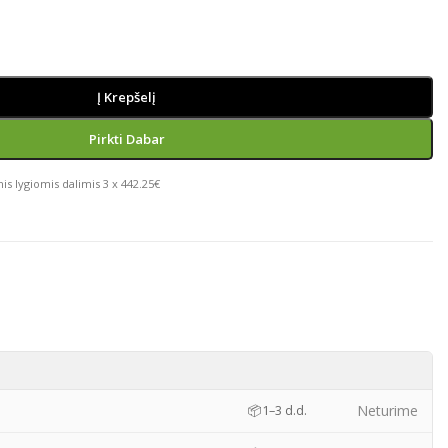
Į Krepšelį
Pirkti Dabar
is lygiomis dalimis 3 x 442.25€
)
Neturime
📦
1–3 d.d.