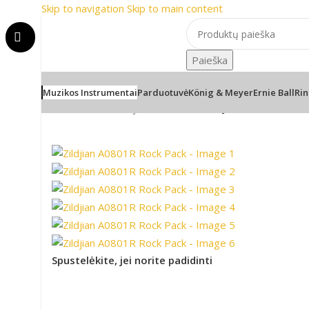
Skip to navigation
Skip to main content
📦 Nemokamas pristatymas nuo 100€
🎸 Žinomia
📦 Nemokamas pristatymas nuo 100€
🎸 Žinomia
Paieška
Muzikos Instrumentai
Parduotuvė
König & Meyer
Ernie Ball
Rin
Pradžia
/
Mušamieji instrumentai
/
Zildjian A0801R Rock
Spustelėkite, jei norite padidinti