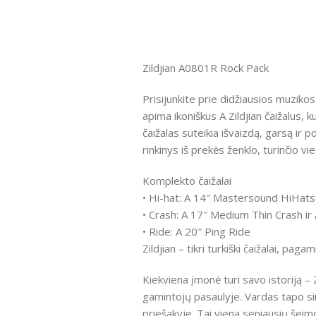
Zildjian A0801R Rock Pack
Prisijunkite prie didžiausios muzikos
apima ikoniškus A Zildjian čaižalus, k
čaižalas suteikia išvaizdą, garsą ir p
rinkinys iš prekės ženklo, turinčio vie
Komplekto čaižalai
• Hi-hat: A 14″ Mastersound HiHats
• Crash: A 17″ Medium Thin Crash i
• Ride: A 20″ Ping Ride
Zildjian – tikri turkiški čaižalai, pagam
Kiekviena įmonė turi savo istoriją – 
gamintojų pasaulyje. Vardas tapo si
priešakyje. Tai viena seniausių šeimo