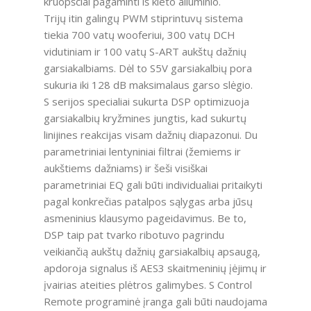
kruopščiai pagaminti iš kieto aliuminio.
Trijų itin galingų PWM stiprintuvų sistema
tiekia 700 vatų wooferiui, 300 vatų DCH
vidutiniam ir 100 vatų S-ART aukštų dažnių
garsiakalbiams. Dėl to S5V garsiakalbių pora
sukuria iki 128 dB maksimalaus garso slėgio.
S serijos specialiai sukurta DSP optimizuoja
garsiakalbių kryžmines jungtis, kad sukurtų
linijines reakcijas visam dažnių diapazonui. Du
parametriniai lentyniniai filtrai (žemiems ir
aukštiems dažniams) ir šeši visiškai
parametriniai EQ gali būti individualiai pritaikyti
pagal konkrečias patalpos sąlygas arba jūsų
asmeninius klausymo pageidavimus. Be to,
DSP taip pat tvarko ribotuvo pagrindu
veikiančią aukštų dažnių garsiakalbių apsaugą,
apdoroja signalus iš AES3 skaitmeninių įėjimų ir
įvairias ateities plėtros galimybes. S Control
Remote programinė įranga gali būti naudojama