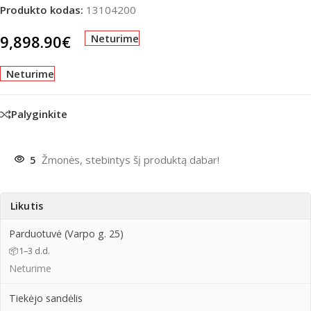
Produkto kodas:
13104200
9,898.90
€
Neturime
Neturime
Palyginkite
5
Žmonės, stebintys šį produktą dabar!
Likutis
Parduotuvė (Varpo g. 25)
📦
1–3 d.d.
Neturime
Tiekėjo sandėlis