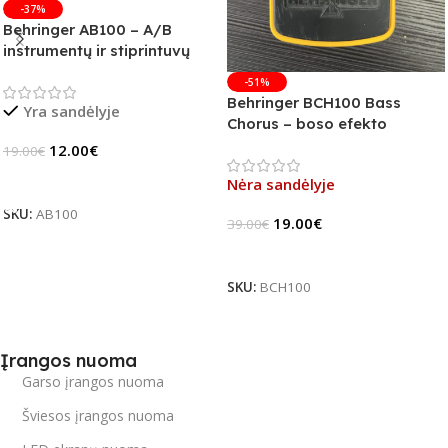
-37%
Behringer AB100 – A/B
instrumentų ir stiprintuvų
jungiklis
-51%
Behringer BCH100 Bass
Yra sandėlyje
Chorus – boso efekto
pedalas (B-Stock)
12.00
€
19.00
€
Į Krepšelį
Nėra sandėlyje
SKU:
AB100
19.00
€
39.00
€
Daugiau
SKU:
BCH100
Įrangos nuoma
Garso įrangos nuoma
Šviesos įrangos nuoma