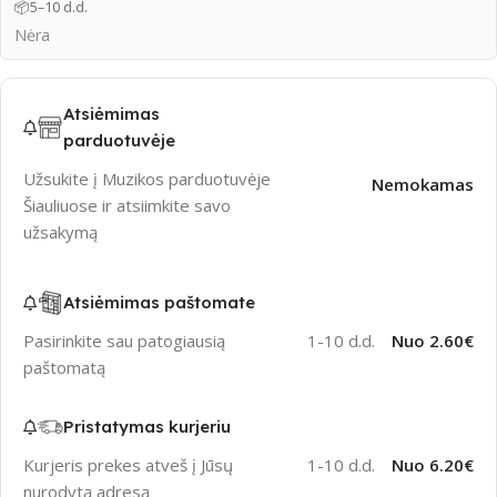
📦
5–10 d.d.
Nėra
Atsiėmimas
parduotuvėje
Užsukite į Muzikos parduotuvėje
Nemokamas
Šiauliuose ir atsiimkite savo
užsakymą
Atsiėmimas paštomate
Pasirinkite sau patogiausią
1-10 d.d.
Nuo 2.60€
paštomatą
Pristatymas kurjeriu
Kurjeris prekes atveš į Jūsų
1-10 d.d.
Nuo 6.20€
nurodytą adresą