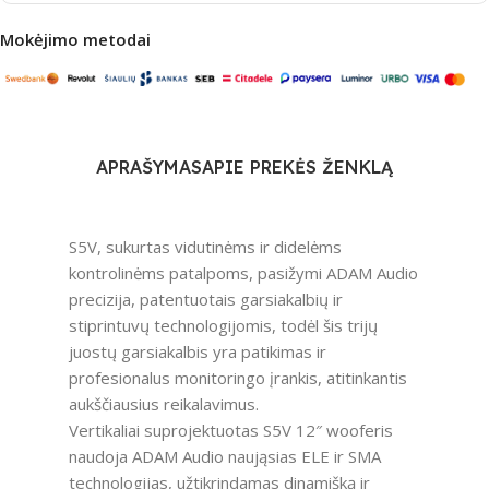
Mokėjimo metodai
APRAŠYMAS
APIE PREKĖS ŽENKLĄ
S5V, sukurtas vidutinėms ir didelėms
kontrolinėms patalpoms, pasižymi ADAM Audio
precizija, patentuotais garsiakalbių ir
stiprintuvų technologijomis, todėl šis trijų
juostų garsiakalbis yra patikimas ir
profesionalus monitoringo įrankis, atitinkantis
aukščiausius reikalavimus.
Vertikaliai suprojektuotas S5V 12″ wooferis
naudoja ADAM Audio naująsias ELE ir SMA
technologijas, užtikrindamas dinamišką ir