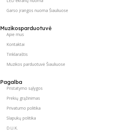
LED ekranų nuoma
Garso įrangos nuoma Šiauliuose
Muzikosparduotuvė
Apie mus
Kontaktai
Tinklaraštis
Muzikos parduotuvė Šiauliuose
Pagalba
Pristatymo sąlygos
Prekių grąžinimas
Privatumo politika
Slapukų politika
D.U.K.