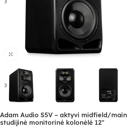
Spustelėkite, jei norite padidinti
Adam Audio S5V – aktyvi midfield/main
studijinė monitorinė kolonėlė 12″