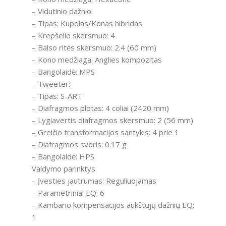
– Vidutinio dažnio:
– Tipas: Kupolas/Konas hibridas
– Krepšelio skersmuo: 4
– Balso ritės skersmuo: 2.4 (60 mm)
– Kono medžiaga: Anglies kompozitas
– Bangolaidė: MPS
– Tweeter:
– Tipas: S-ART
– Diafragmos plotas: 4 coliai (2420 mm)
– Lygiavertis diafragmos skersmuo: 2 (56 mm)
– Greičio transformacijos santykis: 4 prie 1
– Diafragmos svoris: 0.17 g
– Bangolaidė: HPS
Valdymo parinktys
– Įvesties jautrumas: Reguliuojamas
– Parametriniai EQ: 6
– Kambario kompensacijos aukštųjų dažnių EQ:
1