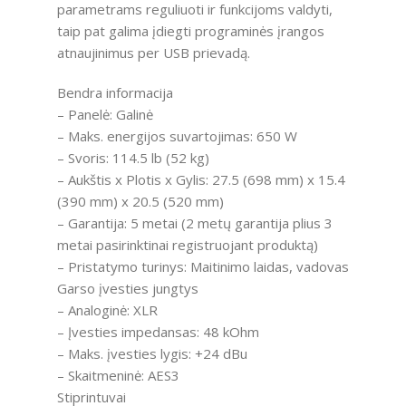
parametrams reguliuoti ir funkcijoms valdyti,
taip pat galima įdiegti programinės įrangos
atnaujinimus per USB prievadą.
Bendra informacija
– Panelė: Galinė
– Maks. energijos suvartojimas: 650 W
– Svoris: 114.5 lb (52 kg)
– Aukštis x Plotis x Gylis: 27.5 (698 mm) x 15.4
(390 mm) x 20.5 (520 mm)
– Garantija: 5 metai (2 metų garantija plius 3
metai pasirinktinai registruojant produktą)
– Pristatymo turinys: Maitinimo laidas, vadovas
Garso įvesties jungtys
– Analoginė: XLR
– Įvesties impedansas: 48 kOhm
– Maks. įvesties lygis: +24 dBu
– Skaitmeninė: AES3
Stiprintuvai