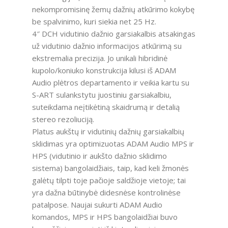
nekompromisinę žemų dažnių atkūrimo kokybę
be spalvinimo, kuri siekia net 25 Hz.
4″ DCH vidutinio dažnio garsiakalbis atsakingas
už vidutinio dažnio informacijos atkūrimą su
ekstremalia precizija. Jo unikali hibridinė
kupolo/koniuko konstrukcija kilusi iš ADAM
Audio plėtros departamento ir veikia kartu su
S-ART sulankstytu juostiniu garsiakalbiu,
suteikdama neįtikėtiną skaidrumą ir detalią
stereo rezoliuciją.
Platus aukštų ir vidutinių dažnių garsiakalbių
sklidimas yra optimizuotas ADAM Audio MPS ir
HPS (vidutinio ir aukšto dažnio sklidimo
sistema) bangolaidžiais, taip, kad keli žmonės
galėtų tilpti toje pačioje saldžioje vietoje; tai
yra dažna būtinybė didesnėse kontrolinėse
patalpose. Naujai sukurti ADAM Audio
komandos, MPS ir HPS bangolaidžiai buvo