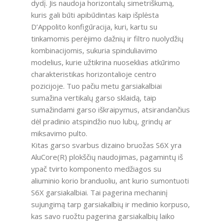
dydį. Jis naudoja horizontalų simetriškumą,
kuris gali būti apibūdintas kaip išplėsta
D’Appolito konfigūracija, kuri, kartu su
tinkamomis perėjimo dažnių ir filtro nuolydžių
kombinacijomis, sukuria spinduliavimo
modelius, kurie užtikrina nuoseklias atkūrimo
charakteristikas horizontalioje centro
pozicijoje. Tuo pačiu metu garsiakalbiai
sumažina vertikalų garso sklaidą, taip
sumažindami garso iškraipymus, atsirandančius
dėl pradinio atspindžio nuo lubų, grindų ar
miksavimo pulto.
Kitas garso svarbus dizaino bruožas S6X yra
AluCore(R) plokščių naudojimas, pagamintų iš
ypač tvirto komponento medžiagos su
aliuminio korio branduoliu, ant kurio sumontuoti
S6X garsiakalbiai. Tai pagerina mechaninį
sujungimą tarp garsiakalbių ir medinio korpuso,
kas savo ruožtu pagerina garsiakalbių laiko