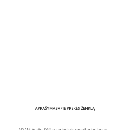
APRAŠYMAS
APIE PREKĖS ŽENKLĄ
ADAM Audio S6X pagrindinis monitorius buvo