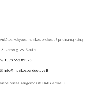
Aukštos kokybės muzikos prekės už prieinamą kainą.
📍 Varpo g. 25, Šiauliai
📞
+370 652 89576
📧
info@muzikosparduotuve.lt
Visos teisės saugomos ©️ UAB GarsasLT