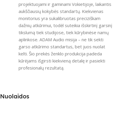
projektuojami ir gaminami Vokietijoje, laikantis
aukščiausių kokybės standartų. Kiekvienas
monitorius yra sukalibruotas preciziškam
dažnių atkūrimui, todėl suteikia išskirtinį garsinį
tikslumą tiek studijose, tiek kūrybinėse namų
aplinkose. ADAM Audio misija – ne tik sekti
garso atkūrimo standartus, bet juos nuolat
kelti. Šio prekės ženklo produkcija padeda
kūrėjams išgirsti kiekvieną detalę ir pasiekti
profesionalų rezultatą.
Nuolaidos