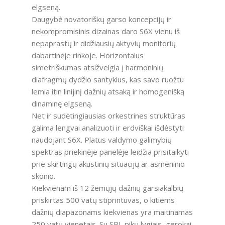
elgseną.
Daugybė novatoriškų garso koncepcijų ir
nekompromisinis dizainas daro S6X vienu iš
nepaprastų ir didžiausių aktyvių monitorių
dabartinėje rinkoje. Horizontalus
simetriškumas atsižvelgia į harmoninių
diafragmų dydžio santykius, kas savo ruožtu
lemia itin linijinį dažnių atsaką ir homogenišką
dinaminę elgseną.
Net ir sudėtingiausias orkestrines struktūras
galima lengvai analizuoti ir erdviškai išdėstyti
naudojant S6X. Platus valdymo galimybių
spektras priekinėje panelėje leidžia prisitaikyti
prie skirtingų akustinių situacijų ar asmeninio
skonio.
Kiekvienam iš 12 žemųjų dažnių garsiakalbių
priskirtas 500 vatų stiprintuvas, o kitiems
dažnių diapazonams kiekvienas yra maitinamas
250 vatų vienetais. Su SPL pikų lygiais, gerokai