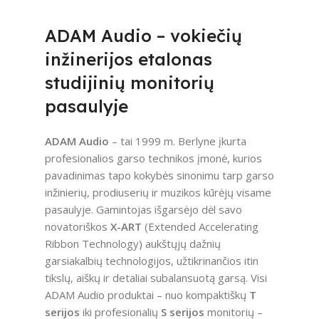
ADAM Audio – vokiečių
inžinerijos etalonas
studijinių monitorių
pasaulyje
ADAM Audio
– tai 1999 m. Berlyne įkurta
profesionalios garso technikos įmonė, kurios
pavadinimas tapo kokybės sinonimu tarp garso
inžinierių, prodiuserių ir muzikos kūrėjų visame
pasaulyje. Gamintojas išgarsėjo dėl savo
novatoriškos
X-ART
(Extended Accelerating
Ribbon Technology) aukštųjų dažnių
garsiakalbių technologijos, užtikrinančios itin
tikslų, aiškų ir detaliai subalansuotą garsą. Visi
ADAM Audio produktai – nuo kompaktiškų
T
serijos
iki profesionalių
S serijos
monitorių –