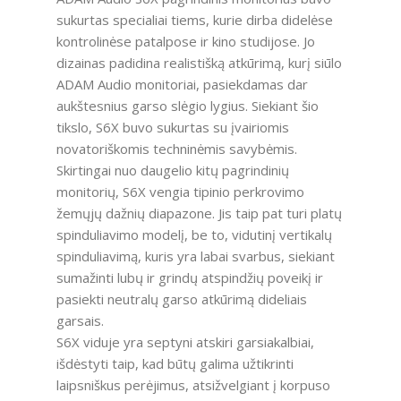
sukurtas specialiai tiems, kurie dirba didelėse
kontrolinėse patalpose ir kino studijose. Jo
dizainas padidina realistišką atkūrimą, kurį siūlo
ADAM Audio monitoriai, pasiekdamas dar
aukštesnius garso slėgio lygius. Siekiant šio
tikslo, S6X buvo sukurtas su įvairiomis
novatoriškomis techninėmis savybėmis.
Skirtingai nuo daugelio kitų pagrindinių
monitorių, S6X vengia tipinio perkrovimo
žemųjų dažnių diapazone. Jis taip pat turi platų
spinduliavimo modelį, be to, vidutinį vertikalų
spinduliavimą, kuris yra labai svarbus, siekiant
sumažinti lubų ir grindų atspindžių poveikį ir
pasiekti neutralų garso atkūrimą dideliais
garsais.
S6X viduje yra septyni atskiri garsiakalbiai,
išdėstyti taip, kad būtų galima užtikrinti
laipsniškus perėjimus, atsižvelgiant į korpuso