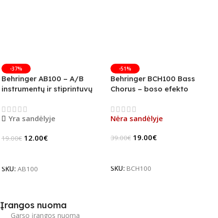
-37%
-51%
Behringer AB100 – A/B
Behringer BCH100 Bass
instrumentų ir stiprintuvų
Chorus – boso efekto
jungiklis
pedalas (B-Stock)
Yra sandėlyje
Nėra sandėlyje
19.00
€
12.00
€
39.00
€
19.00
€
Daugiau
Į Krepšelį
SKU:
BCH100
SKU:
AB100
Įrangos nuoma
Garso įrangos nuoma