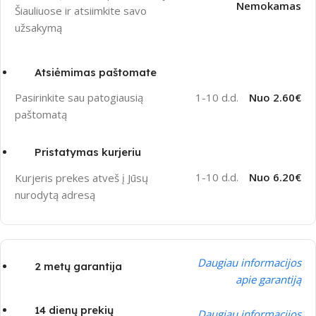
Nemokamas
Šiauliuose ir atsiimkite savo
užsakymą
Atsiėmimas paštomate
1-10 d.d.
Nuo 2.60€
Pasirinkite sau patogiausią
paštomatą
Pristatymas kurjeriu
1-10 d.d.
Nuo 6.20€
Kurjeris prekes atveš į Jūsų
nurodytą adresą
Daugiau informacijos
2 metų garantija
apie garantiją
14 dienų prekių
Daugiau informacijos