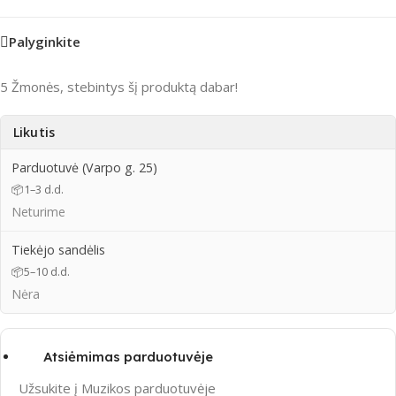
Palyginkite
5
Žmonės, stebintys šį produktą dabar!
Likutis
Parduotuvė (Varpo g. 25)
📦
1–3 d.d.
Neturime
Tiekėjo sandėlis
📦
5–10 d.d.
Nėra
Atsiėmimas parduotuvėje
Užsukite į Muzikos parduotuvėje