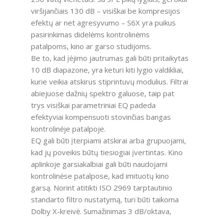
viršijančiais 130 dB – visiškai be kompresijos
efektų ar net agresyvumo – S6X yra puikus
pasirinkimas didelėms kontrolinėms
patalpoms, kino ar garso studijoms.
Be to, kad įėjimo jautrumas gali būti pritaikytas
10 dB diapazone, yra keturi kiti lygio valdikliai,
kurie veikia atskirus stiprintuvų modulius. Filtrai
abiejuose dažnių spektro galuose, taip pat
trys visiškai parametriniai EQ padeda
efektyviai kompensuoti stovinčias bangas
kontrolinėje patalpoje.
EQ gali būti įterpiami atskirai arba grupuojami,
kad jų poveikis būtų tiesiogiai įvertintas. Kino
aplinkoje garsiakalbiai gali būti naudojami
kontrolinėse patalpose, kad imituotų kino
garsą. Norint atitikti ISO 2969 tarptautinio
standarto filtro nustatymą, turi būti taikoma
Dolby X-kreivė. Sumažinimas 3 dB/oktava,