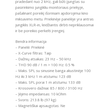
pradedant nuo 2 kHz, gali būti įjungtas su
pasirinkimo jungikliu monitoriaus priekyje,
pašalinant poreikį išoriniam apdorojimui kino
miksavimo metu. Priekinėje panelėje yra antras
jungiklis XLR-in, leidžiantis dirbti nepriklausomai
ir be poreikio perkelti įrenginį.
Bendra informacija
– Panelė: Priekinė
– X-Curve filtras: Taip
– Dažnių atsakas: 23 Hz – 50 kHz
– THD 90 dB / 1 m > 100 Hz: 0.5 %
– Maks. SPL su sinusine banga akustinėje 100
Hz iki 3 kHz 1 m atstumu: 123 dB
– Maks. SPL porai 1 m atstumu: 133 dB
– Krosovero dažniai: 85 / 800 / 3100 Hz
– Įėjimo impedansas: 10 kOhm
– Svoris: 213.8 lb (97 kg)
– Magnetiškai apsaugotas: Ne