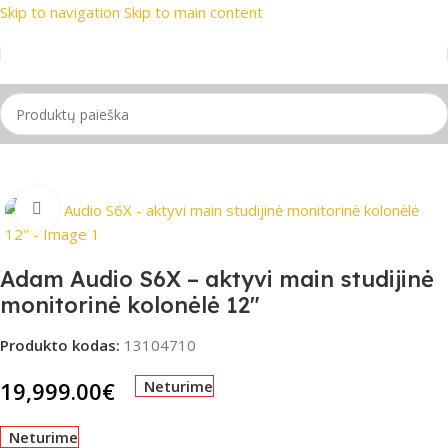
Skip to navigation
Skip to main content
prekių ženklai
📞 Konsultacija telefonu
📦 Nemokamas prista
Pradžia
/
PRO Audio
/
Garso kolonėlės
/
Monitorinės kolonėlės
Spustelėkite, jei norite padidinti
Adam Audio S6X – aktyvi main studijinė
monitorinė kolonėlė 12″
Produkto kodas:
13104710
19,999.00
€
Neturime
Neturime