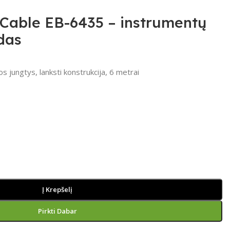
x Cable EB-6435 – instrumentų
das
os jungtys, lanksti konstrukcija, 6 metrai
Į Krepšelį
Pirkti Dabar