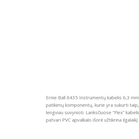
Ernie Ball 6435 Instrumentų kabelis 6,3 mm j
patikimų komponentų, kurie yra sukurti taip, k
lengviau suvynioti. Lanksčiuose “Flex” kab
patvari PVC apvalkalo išorė užtikrina ilgalaikį