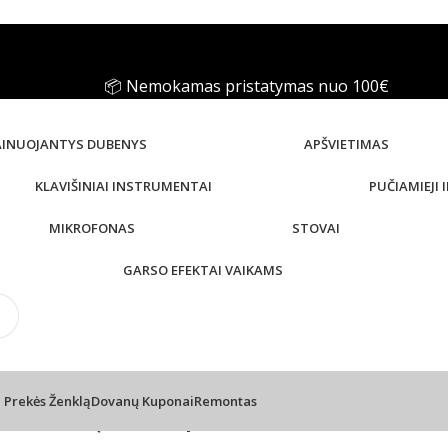
📦 Nemokamas pristatymas nuo 100€
AINUOJANTYS DUBENYS
APŠVIETIMAS
KLAVIŠINIAI INSTRUMENTAI
PUČIAMIEJI
MIKROFONAS
STOVAI
GARSO EFEKTAI VAIKAMS
l Prekės Ženklą
Dovanų Kuponai
Remontas
5 – instrumentų kabelis 6m juodas