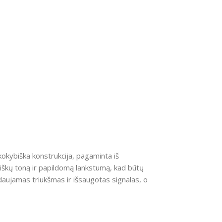
kokybiška konstrukcija, pagaminta iš
, aiškų toną ir papildomą lankstumą, kad būtų
aujamas triukšmas ir išsaugotas signalas, o