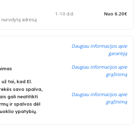
1-10 d.d.
Nuo 6.20€
sų nurodytą adresą
Daugiau informacijos apie
garantiją
Daugiau informacijos apie
inimas
grąžinimą
ž tai, kad El.
rekės savo spalva,
Daugiau informacijos apie
is gali neatitikti
grąžinimą
rmų ir spalvos dėl
uoklio ypatybių.