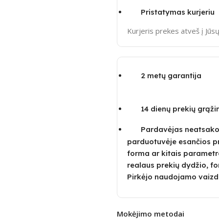
Pristatymas kurjeriu
Kurjeris prekes atveš į Jū
2 metų garantija
14 dienų prekių grąž
Pardavėjas neatsako u
parduotuvėje esančios p
forma ar kitais parametra
realaus prekių dydžio, fo
Pirkėjo naudojamo vaizd
Mokėjimo metodai