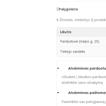
Palyginkite
8
Žmonės, stebintys šį produk
Likutis
Parduotuvė (Varpo g. 25)
Tiekėjo sandėlis
Atsiėmimas parduotu
Užsukite į Muzikos parduotu
atsiimkite savo užsakymą
Atsiėmimas paštoma
Pasirinkite sau patogiausi