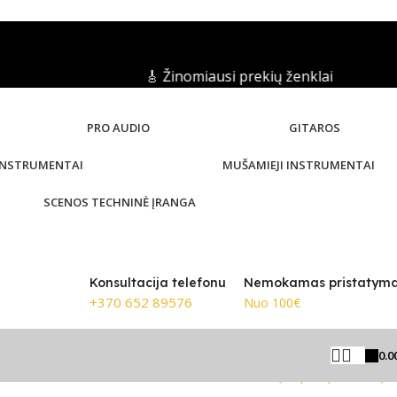
🎸 Žinomiausi prekių ženklai
PRO AUDIO
GITAROS
 INSTRUMENTAI
MUŠAMIEJI INSTRUMENTAI
SCENOS TECHNINĖ ĮRANGA
Konsultacija telefonu
Nemokamas pristatym
+370 652 89576
Nuo 100€
0.0
Grįžti prie produktų