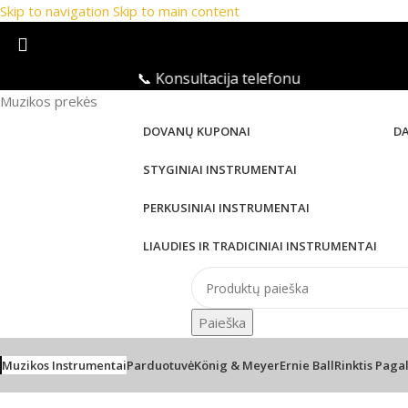
Skip to navigation
Skip to main content
📞 Konsultacija telefonu
Muzikos prekės
DOVANŲ KUPONAI
D
STYGINIAI INSTRUMENTAI
PERKUSINIAI INSTRUMENTAI
LIAUDIES IR TRADICINIAI INSTRUMENTAI
Paieška
Muzikos Instrumentai
Parduotuvė
König & Meyer
Ernie Ball
Rinktis Paga
Pradžia
/
PRO Audio
/
Audio laidai
/
Ernie Ball Flex Cable EB-643