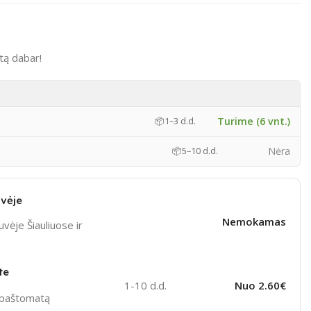
tą dabar!
Turime (6 vnt.)
📦
1–3 d.d.
Nėra
📦
5–10 d.d.
vėje
Nemokamas
vėje Šiauliuose ir
te
1-10 d.d.
Nuo 2.60€
ą paštomatą