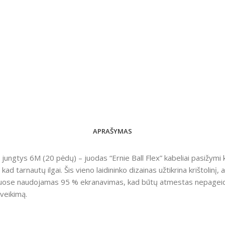
APRAŠYMAS
ungtys 6M (20 pėdų) – juodas “Ernie Ball Flex” kabeliai pasižymi 
ad tarnautų ilgai. Šis vieno laidininko dizainas užtikrina krištolinį
eliuose naudojamas 95 % ekranavimas, kad būtų atmestas nepageid
 veikimą.