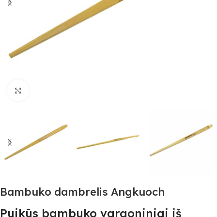
Spustelėkite, jei norite padidinti
Bambuko dambrelis Angkuoch
Puikūs bambuko vargoniniai iš