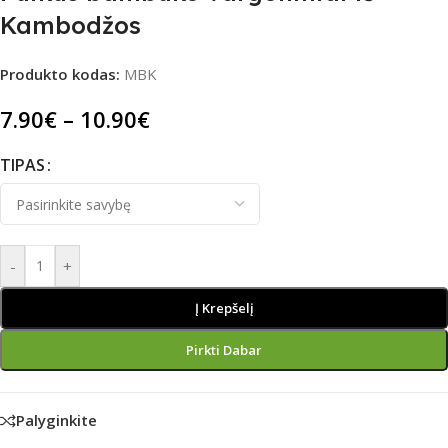
Kambodžos
Produkto kodas:
MBK
7.90
€
–
10.90
€
TIPAS
-
+
Į Krepšelį
Pirkti Dabar
Palyginkite