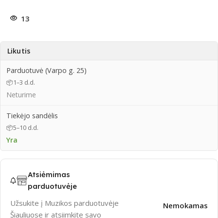
13
Likutis
Parduotuvė (Varpo g. 25)
📦
1–3 d.d.
Neturime
Tiekėjo sandėlis
📦
5–10 d.d.
Yra
Atsiėmimas
parduotuvėje
Užsukite į Muzikos parduotuvėje
Nemokamas
Šiauliuose ir atsiimkite savo