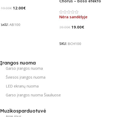
Chorus – boso efekto
pedalas (B-Stock)
12.00
€
19.00
€
Į Krepšelį
Nėra sandėlyje
SKU:
AB100
19.00
€
39.00
€
Daugiau
SKU:
BCH100
Įrangos nuoma
Garso įrangos nuoma
Šviesos įrangos nuoma
LED ekranų nuoma
Garso įrangos nuoma Šiauliuose
Muzikosparduotuvė
Apie mus