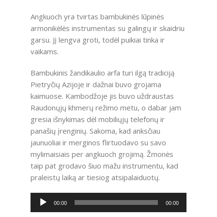
Angkuoch yra tvirtas bambukinės lūpinės
armonikėlės instrumentas su galingų ir skaidriu
garsu. Jį lengva groti, todėl puikiai tinka ir
vaikams.
Bambukinis žandikaulio arfa turi ilgą tradiciją
Pietryčių Azijoje ir dažnai buvo grojama
kaimuose. Kambodžoje jis buvo uždraustas
Raudonųjų khmerų režimo metu, o dabar jam
gresia išnykimas dėl mobiliųjų telefonų ir
panašių įrenginių. Sakoma, kad anksčiau
jaunuoliai ir merginos flirtuodavo su savo
mylimaisiais per angkuoch grojimą. Žmonės
taip pat grodavo šiuo mažu instrumentu, kad
praleistų laiką ar tiesiog atsipalaiduotų.
Audio
00:00
00:00
grotuvas