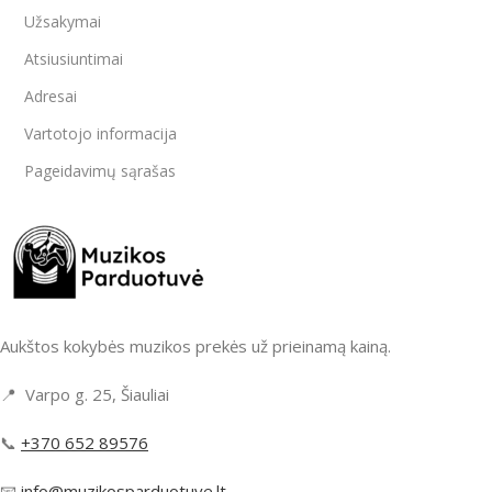
Užsakymai
Atsiusiuntimai
Adresai
Vartotojo informacija
Pageidavimų sąrašas
Aukštos kokybės muzikos prekės už prieinamą kainą.
📍 Varpo g. 25, Šiauliai
📞
+370 652 89576
📧
info@muzikosparduotuve.lt