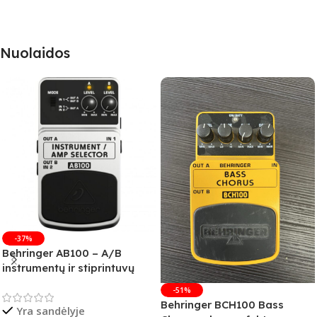
Nuolaidos
-37%
Behringer AB100 – A/B
instrumentų ir stiprintuvų
jungiklis
-51%
Behringer BCH100 Bass
Yra sandėlyje