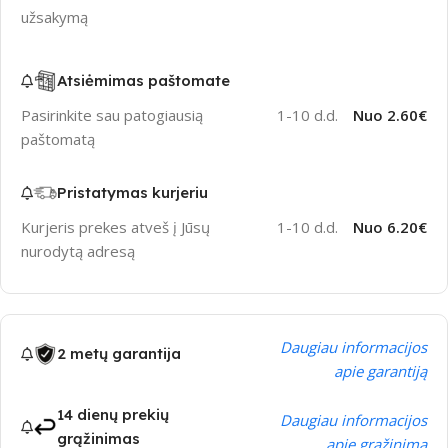
užsakymą
Atsiėmimas paštomate
Pasirinkite sau patogiausią
1-10 d.d.
Nuo 2.60€
paštomatą
Pristatymas kurjeriu
Kurjeris prekes atveš į Jūsų
1-10 d.d.
Nuo 6.20€
nurodytą adresą
Daugiau informacijos
2 metų garantija
apie garantiją
14 dienų prekių
Daugiau informacijos
grąžinimas
apie grąžinimą