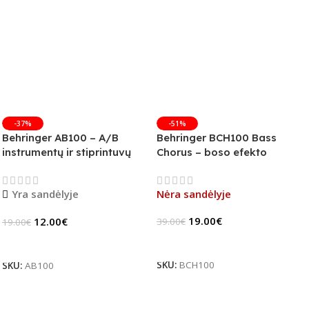
-37%
-51%
Behringer AB100 – A/B
Behringer BCH100 Bass
instrumentų ir stiprintuvų
Chorus – boso efekto
jungiklis
pedalas (B-Stock)
Yra sandėlyje
Nėra sandėlyje
19.00
€
12.00
€
39.00
€
19.00
€
Daugiau
Į Krepšelį
SKU:
BCH100
SKU:
AB100