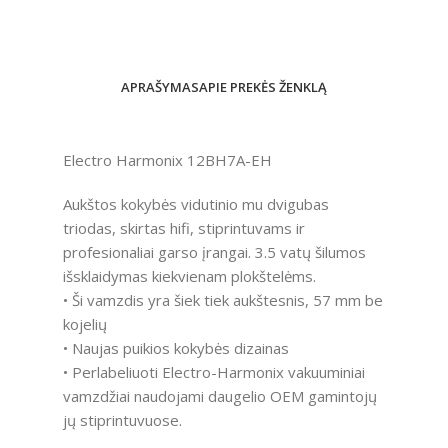
APRAŠYMAS
APIE PREKĖS ŽENKLĄ
Electro Harmonix 12BH7A-EH
Aukštos kokybės vidutinio mu dvigubas
triodas, skirtas hifi, stiprintuvams ir
profesionaliai garso įrangai. 3.5 vatų šilumos
išsklaidymas kiekvienam plokštelėms.
• Ši vamzdis yra šiek tiek aukštesnis, 57 mm be
kojelių
• Naujas puikios kokybės dizainas
• Perlabeliuoti Electro-Harmonix vakuuminiai
vamzdžiai naudojami daugelio OEM gamintojų
jų stiprintuvuose.