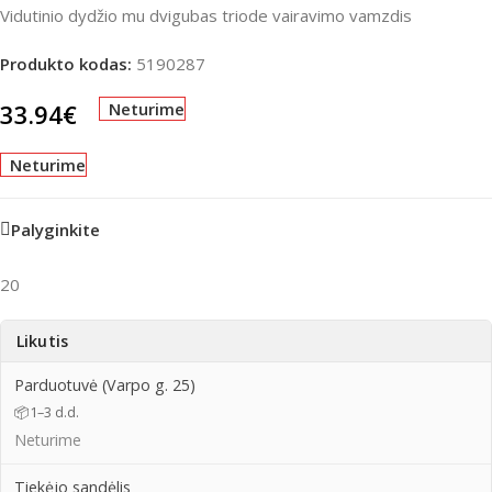
Vidutinio dydžio mu dvigubas triode vairavimo vamzdis
Produkto kodas:
5190287
33.94
€
Neturime
Neturime
Palyginkite
20
Likutis
Parduotuvė (Varpo g. 25)
📦
1–3 d.d.
Neturime
Tiekėjo sandėlis