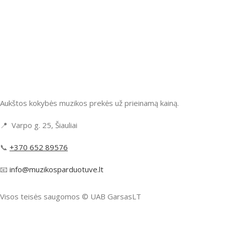
Aukštos kokybės muzikos prekės už prieinamą kainą.
📍 Varpo g. 25, Šiauliai
📞
+370 652 89576
📧
info@muzikosparduotuve.lt
Visos teisės saugomos ©️ UAB GarsasLT