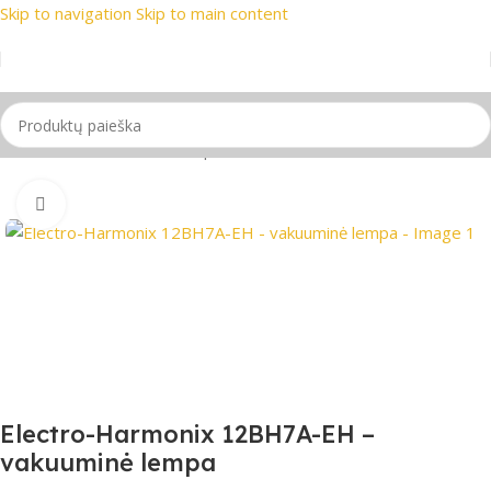
Skip to navigation
Skip to main content
si prekių ženklai
📞 Konsultacija telefonu
📦 Nemokamas pri
Pradžia
/
Gitaros
/
Gitaros stiprintuvai
Spustelėkite, jei norite padidinti
Electro-Harmonix 12BH7A-EH –
vakuuminė lempa