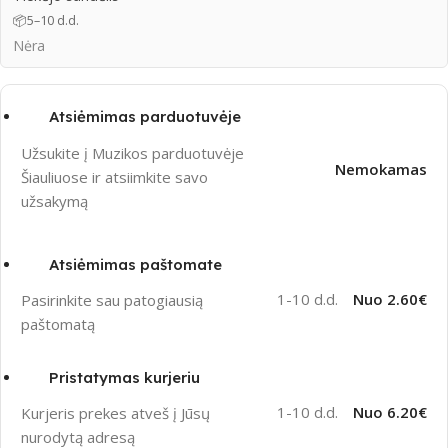
📦
5–10 d.d.
Nėra
Atsiėmimas parduotuvėje
Užsukite į Muzikos parduotuvėje
Nemokamas
Šiauliuose ir atsiimkite savo
užsakymą
Atsiėmimas paštomate
1-10 d.d.
Nuo 2.60€
Pasirinkite sau patogiausią
paštomatą
Pristatymas kurjeriu
1-10 d.d.
Nuo 6.20€
Kurjeris prekes atveš į Jūsų
nurodytą adresą