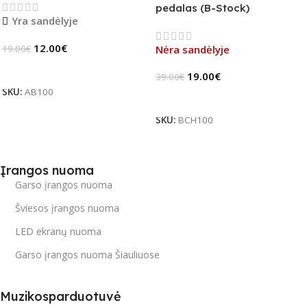
pedalas (B-Stock)
Yra sandėlyje
12.00
€
19.00
€
Nėra sandėlyje
Į Krepšelį
19.00
€
39.00
€
SKU:
AB100
Daugiau
SKU:
BCH100
Įrangos nuoma
Garso įrangos nuoma
Šviesos įrangos nuoma
LED ekranų nuoma
Garso įrangos nuoma Šiauliuose
Muzikosparduotuvė