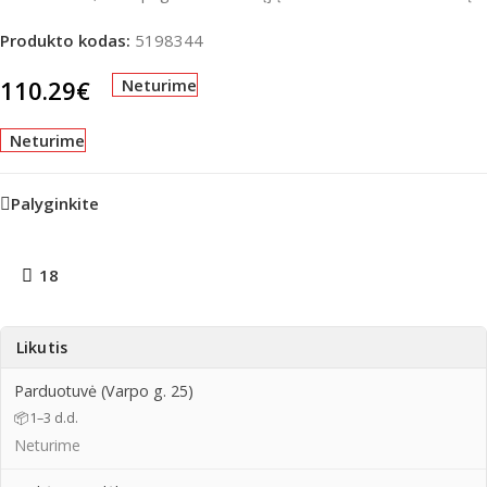
Produkto kodas:
5198344
110.29
€
Neturime
Neturime
Palyginkite
18
Likutis
Parduotuvė (Varpo g. 25)
📦
1–3 d.d.
Neturime