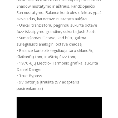
Shadow nustatymo ir aštraus, kandžiojančio
Sun nustatymo. Balance kontrolės efektas ypač
akivaizdus, kai octave nustatyta aukštai.
• Unikali tranzistorių pagrindu sukurta octave
fuzz iškraipymo grandinė, sukurta Josh Scott
• Sumaišomas Octave, kad būtų galima
sureguliuoti analoginį octave chaosą
• Balance kontrolė reguliuoja tarp sklandžių
išlaikančių tonų ir aštrių fuzz tonų
• 1970-ųjų Electro-Harmonix grafika, sukurta
Daniel Danger
• True Bypass
• 9V baterija įtraukta (9V adapteris
pasirenkamas)