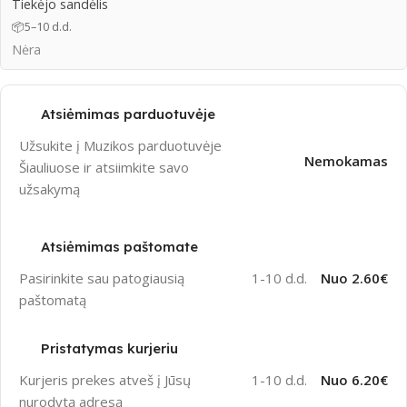
Tiekėjo sandėlis
📦
5–10 d.d.
Nėra
Atsiėmimas parduotuvėje
Užsukite į Muzikos parduotuvėje
Nemokamas
Šiauliuose ir atsiimkite savo
užsakymą
Atsiėmimas paštomate
Pasirinkite sau patogiausią
1-10 d.d.
Nuo 2.60€
paštomatą
Pristatymas kurjeriu
Kurjeris prekes atveš į Jūsų
1-10 d.d.
Nuo 6.20€
nurodytą adresą