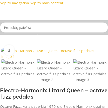
Skip to navigation
Skip to main content
inomiausi prekių ženklai
📞 Konsultacija telefonu
📦 Nemokam
Pradžia
/
Gitaros
/
Gitarų priedai
Spustelėkite, jei norite padidinti
Electro-Harmonix Lizard Queen – octave
fuzz pedalas
Octave Fuzz, kuris pagerbia 1970-ųjų Electro Harmonix dizainą.