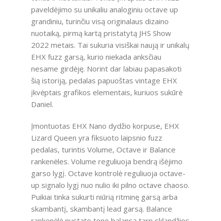
paveldėjimo su unikaliu analoginiu octave up
grandiniu, turinčiu visą originalaus dizaino
nuotaiką, pirmą kartą pristatytą JHS Show
2022 metais. Tai sukuria visiškai naują ir unikalų
EHX fuzz garsą, kurio niekada anksčiau
nesame girdėję. Norint dar labiau papasakoti
šią istoriją, pedalas papuoštas vintage EHX
įkvėptais grafikos elementais, kuriuos sukūrė
Daniel.
Įmontuotas EHX Nano dydžio korpuse, EHX
Lizard Queen yra fiksuoto laipsnio fuzz
pedalas, turintis Volume, Octave ir Balance
rankenėles. Volume reguliuoja bendrą išėjimo
garso lygį. Octave kontrolė reguliuoja octave-
up signalo lygį nuo nulio iki pilno octave chaoso.
Puikiai tinka sukurti niūrią ritminę garsą arba
skambantį, skambantį lead garsą. Balance
rankenėlė nustato tono balansą tarp sklandžios