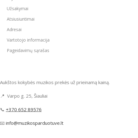
Užsakymai
Atsiusiuntimai
Adresai
Vartotojo informacija
Pageidavimų sąrašas
Aukštos kokybės muzikos prekės už prieinamą kainą.
📍 Varpo g. 25, Šiauliai
📞
+370 652 89576
📧
info@muzikosparduotuve.lt