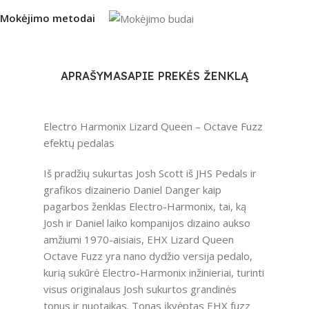
Mokėjimo metodai
APRAŠYMAS
APIE PREKĖS ŽENKLĄ
Electro Harmonix Lizard Queen – Octave Fuzz
efektų pedalas
Iš pradžių sukurtas Josh Scott iš JHS Pedals ir
grafikos dizainerio Daniel Danger kaip
pagarbos ženklas Electro-Harmonix, tai, ką
Josh ir Daniel laiko kompanijos dizaino aukso
amžiumi 1970-aisiais, EHX Lizard Queen
Octave Fuzz yra nano dydžio versija pedalo,
kurią sukūrė Electro-Harmonix inžinieriai, turinti
visus originalaus Josh sukurtos grandinės
tonus ir nuotaikas. Tonas įkvėptas EHX fuzz