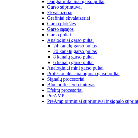
Daugiafunkciniai garso pultai
Garso stiprintuvai
Ekvalaizeriai
Grafiniai ekvalaizeriai
Garso plokštės
Garso sąsajos
Garso pultai
Analoginiai garso pultai
24 kanalų garso pultas
20 kanalų garso pultas
8 kanalų garso pultai
6 kanalų garso pultai
Analoginiai mini garso pultai
Profesionalūs analoginiai garso pultai
Signalų procesoriai
Bluetooth stereo imtuvas
Efektų procesoriai
PreAMP
PreAmp pirminiai stiprintuvai ir signalo stiprin
Kolonėlių stovai ir laikikliai
Kolonėlių laikikliai/stovai
Kolonėlių stovai
Kolonėlių stovo dėklas