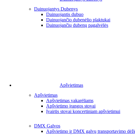
Dainuojantys Dubenys
Dainuojantis dubuo
Dainuojančio dubenėlio plaktukai
Dainuojančių dubenų pagalvėlės
Apšvietimas
Apšvietimas
Apšvietimas vakarėliams
Apšvietimo įrangos stovai
Įvairūs stovai koncertiniam apšvietimui
DMX Galvos
Apšvietimo ir DMX galvų transportavimo dėž