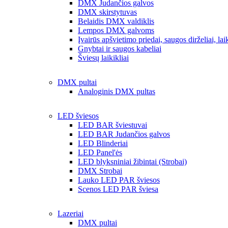
DMX Judančios galvos
DMX skirstytuvas
Belaidis DMX valdiklis
Lempos DMX galvoms
Įvairūs apšvietimo priedai, saugos dirželiai, laik
Gnybtai ir saugos kabeliai
Šviesų laikikliai
DMX pultai
Analoginis DMX pultas
LED šviesos
LED BAR šviestuvai
LED BAR Judančios galvos
LED Blinderiai
LED Panel'ės
LED blyksniniai žibintai (Strobai)
DMX Strobai
Lauko LED PAR šviesos
Scenos LED PAR šviesa
Lazeriai
DMX pultai