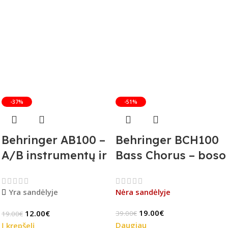
-37%
-51%
Behringer AB100 –
Behringer BCH100
A/B instrumentų ir
Bass Chorus – boso
stiprintuvų
efekto pedalas (B-
jungiklis
Stock)
Yra sandėlyje
Nėra sandėlyje
19.00
€
12.00
€
39.00
€
19.00
€
Daugiau
Į krepšelį