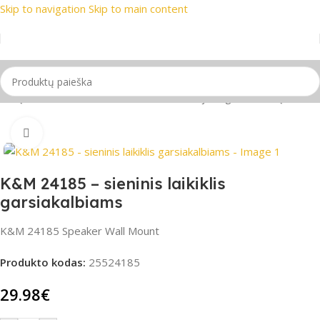
Skip to navigation
Skip to main content
rekių ženklai
📞 Konsultacija telefonu
📦 Nemokamas prista
ėlių stovai ir laikikliai
/
Prie sienos montuojami garsiakalbių laikikliai
Spustelėkite, jei norite padidinti
K&M 24185 – sieninis laikiklis
garsiakalbiams
K&M 24185 Speaker Wall Mount
Produkto kodas:
25524185
29.98
€