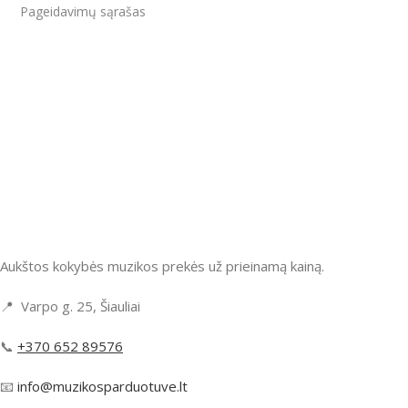
Pageidavimų sąrašas
Aukštos kokybės muzikos prekės už prieinamą kainą.
📍 Varpo g. 25, Šiauliai
📞
+370 652 89576
📧
info@muzikosparduotuve.lt