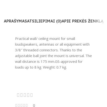
APRAŠYMAS
ATSILIEPIMAI (0)
APIE PREKĖS ŽENKLĄ
Practical wall/ ceiling mount for small
loudspeakers, antennas or all equipment with
3/8″ threaded connectors. Thanks to the
adjustable ball joint the mount is universal. The
wall distance is 175 mm.GS-approved for
loads up to 8 kg. Weight: 0.7 kg.
0