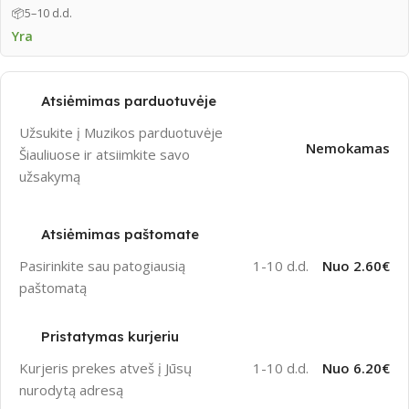
📦
5–10 d.d.
Yra
Atsiėmimas parduotuvėje
Užsukite į Muzikos parduotuvėje
Nemokamas
Šiauliuose ir atsiimkite savo
užsakymą
Atsiėmimas paštomate
Pasirinkite sau patogiausią
1-10 d.d.
Nuo 2.60€
paštomatą
Pristatymas kurjeriu
Kurjeris prekes atveš į Jūsų
1-10 d.d.
Nuo 6.20€
nurodytą adresą