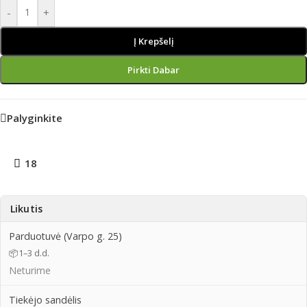
-
+
Į Krepšelį
Pirkti Dabar
Palyginkite
18
Likutis
Parduotuvė (Varpo g. 25)
📦
1–3 d.d.
Neturime
Tiekėjo sandėlis