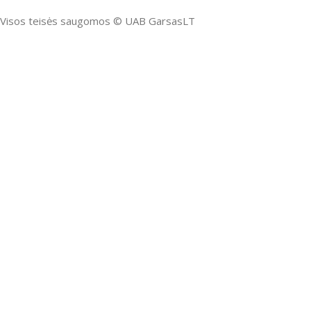
Visos teisės saugomos ©️ UAB GarsasLT