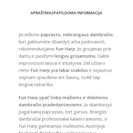
APRAŠYMAS
PAPILDOMA INFORMACIJA
Jei ieškote
paprasto, nebrangaus dambračio
,
kurį galėtumėte išbandyti arba padovanoti,
rekomenduojame
Fun Harp
. Jis grojamas prie
dantų ir pasižymi
lengvu grojamumu
. Galite
improvizuoti laisvai ir intuityviai. Dėl uždaro
rėmo
Fun Harp yra labai stabilus
ir nejautrus
stipriam spaudimui ant šlaunų, todėl taip
lengvai nebarška.
Fun Harp ypač tinka mažiems ir dideliems
dambračio pradedantiesiems
. Jo skambesys
pagal kainą paprastas, bet garsus. Brangūs
dambračiai profesionaliai kalami rankomis, o
Fun Harp gaminamas mašinomis Austrijoje.