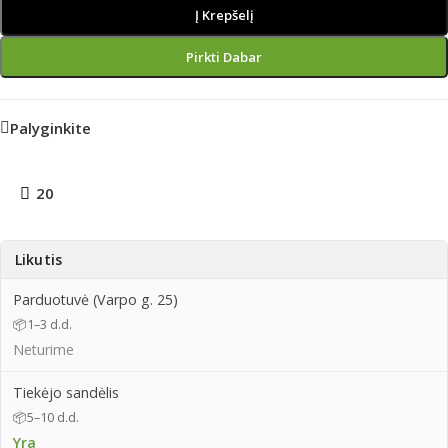
Į Krepšelį
Pirkti Dabar
Palyginkite
20
Likutis
Parduotuvė (Varpo g. 25)
📦
1–3 d.d.
Neturime
Tiekėjo sandėlis
📦
5–10 d.d.
Yra