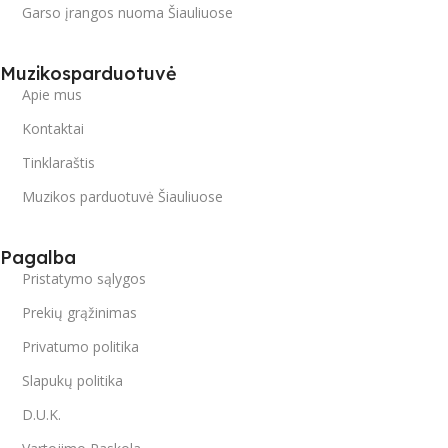
Garso įrangos nuoma Šiauliuose
Muzikosparduotuvė
Apie mus
Kontaktai
Tinklaraštis
Muzikos parduotuvė Šiauliuose
Pagalba
Pristatymo sąlygos
Prekių grąžinimas
Privatumo politika
Slapukų politika
D.U.K.