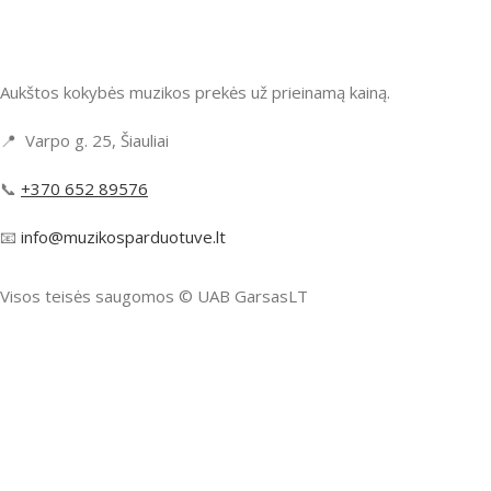
Aukštos kokybės muzikos prekės už prieinamą kainą.
📍 Varpo g. 25, Šiauliai
📞
+370 652 89576
📧
info@muzikosparduotuve.lt
Visos teisės saugomos ©️ UAB GarsasLT