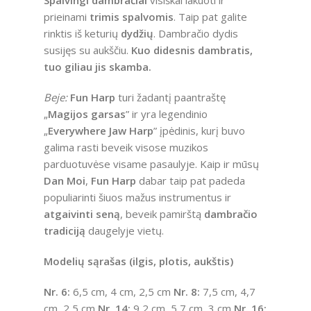
Spalvingi dambračiai
visiškai lakuoti ir
prieinami
trimis spalvomis
. Taip pat galite
rinktis iš keturių
dydžių
. Dambračio dydis
susijęs su aukščiu.
Kuo didesnis dambratis,
tuo giliau jis skamba.
Beje:
Fun Harp
turi žadantį paantraštę
„
Magijos garsas
” ir yra legendinio
„
Everywhere Jaw Harp
” įpėdinis, kurį buvo
galima rasti beveik visose muzikos
parduotuvėse visame pasaulyje. Kaip ir mūsų
Dan Moi
,
Fun Harp
dabar taip pat padeda
populiarinti šiuos mažus instrumentus ir
atgaivinti seną
, beveik pamirštą
dambračio
tradiciją
daugelyje vietų.
Modelių sąrašas (ilgis, plotis, aukštis)
Nr. 6:
6,5 cm, 4 cm, 2,5 cm
Nr. 8:
7,5 cm, 4,7
cm, 2,5 cm
Nr. 14:
9,2 cm, 5,7 cm, 3 cm
Nr. 16: