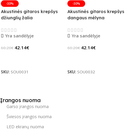
-30%
-30%
Akustinės gitaros krepšys
Akustinės gitaros krepšys
džiunglių žalia
dangaus mėlyna
Yra sandėlyje
Yra sandėlyje
42.14
€
42.14
€
60.20
€
60.20
€
Į Krepšelį
Į Krepšelį
SKU:
SOU0031
SKU:
SOU0032
Įrangos nuoma
Garso įrangos nuoma
Šviesos įrangos nuoma
LED ekranų nuoma