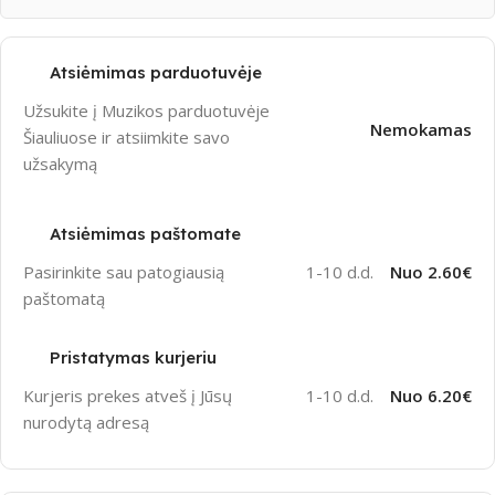
Atsiėmimas parduotuvėje
Užsukite į Muzikos parduotuvėje
Nemokamas
Šiauliuose ir atsiimkite savo
užsakymą
Atsiėmimas paštomate
Pasirinkite sau patogiausią
1-10 d.d.
Nuo 2.60€
paštomatą
Pristatymas kurjeriu
Kurjeris prekes atveš į Jūsų
1-10 d.d.
Nuo 6.20€
nurodytą adresą