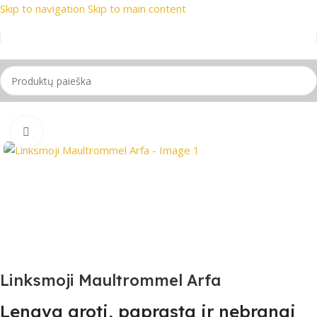
Skip to navigation
Skip to main content
ų ženklai
📞 Konsultacija telefonu
📦 Nemokamas pristatymas
Pradžia
/
Perkusiniai instrumentai
Spustelėkite, jei norite padidinti
Linksmoji Maultrommel Arfa
Lengva groti, paprasta ir nebrangi