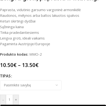
Paprasta, vidutinio garsumo vargoninė armonikėlė
Raudonos, mėlynos arba baltos lakuotos spalvos
Keturi skirtingi dydžiai
Sąžininga kaina
Tinka pradedantiesiems
Lengva groti, ideali vaikams
Pagaminta Austrijoje/Europoje
Produkto kodas:
MMO-2
10.50
€
–
13.50
€
TIPAS
-
+