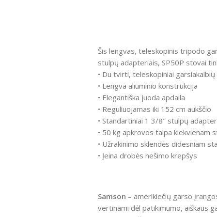
Šis lengvas, teleskopinis tripodo gar
stulpų adapteriais, SP50P stovai ti
• Du tvirti, teleskopiniai garsiakalbi
• Lengva aliuminio konstrukcija
• Elegantiška juoda apdaila
• Reguliuojamas iki 152 cm aukščio
• Standartiniai 1 3/8″ stulpų adapte
• 50 kg apkrovos talpa kiekvienam 
• Užrakinimo sklendės didesniam sta
• Įeina drobės nešimo krepšys
Samson
– amerikiečių garso įrangos
vertinami dėl patikimumo, aiškaus g