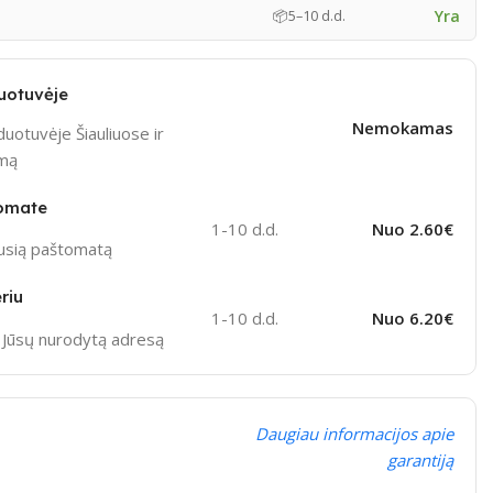
Yra
📦
5–10 d.d.
uotuvėje
Nemokamas
uotuvėje Šiauliuose ir
ymą
omate
1-10 d.d.
Nuo 2.60€
ausią paštomatą
riu
1-10 d.d.
Nuo 6.20€
į Jūsų nurodytą adresą
Daugiau informacijos apie
garantiją