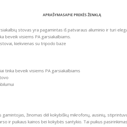
APRAŠYMAS
APIE PREKĖS ŽENKLĄ
siakalbių stovas yra pagamintas iš patvaraus aliuminio ir turi elega
nka beveik visiems PA garsiakalbiams.
ų stovai, kiekvienas su tripodo baze
riai tinka beveik visiems PA garsiakalbiams
stovo
bilumui
 gamintojas, žinomas dėl kokybiškų mikrofonų, ausinių, stiprintuv
arso ir puikaus kainos bei kokybės santykio. Tai puikus pasirinkim