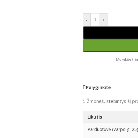
-
+
Mokėkite trim
Palyginkite
5
Žmonės, stebintys šį pr
Likutis
Parduotuvė (Varpo g. 25