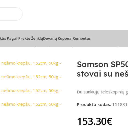
📦 Nemokamas pristatymas nuo 100€
ktis Pagal Prekės Ženklą
Dovanų Kuponai
Remontas
SP50P – Teleskopiniai garsiakalbių stovai su nešimo krepšiu
Samson SP50P
stovai su ne
Du sunkiųjų teleskopinių g
Produkto kodas:
151831
153.30
€