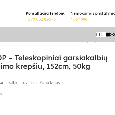
🎸 Žinomiausi prekių ženklai
Konsultacija telefonu
Nemokamas pristatym
+370 652 89576
Nuo 100€
0.0
, 152cm, 50kg
Grįžti prie produktų
 – Teleskopiniai garsiakalbių
šimo krepšiu, 152cm, 50kg
arsiakalbių stovai su nešimo krepšiu.
6