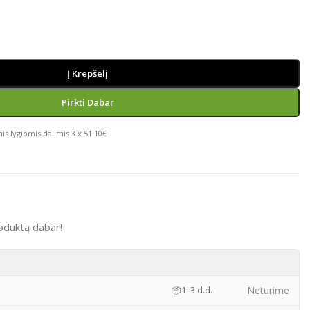
Į Krepšelį
Pirkti Dabar
is lygiomis dalimis 3 x 51.10€
oduktą dabar!
)
Neturime
📦
1–3 d.d.