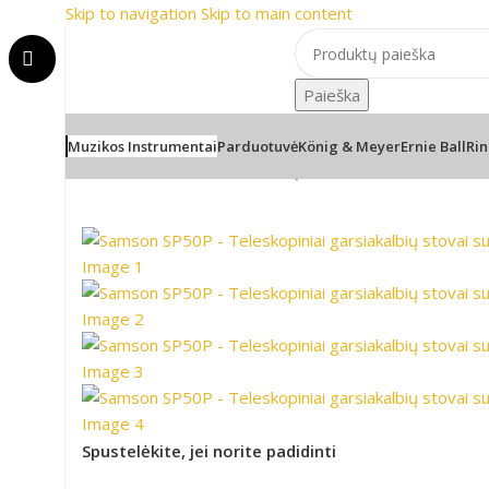
Skip to navigation
Skip to main content
ai
📞 Konsultacija telefonu
Paieška
Muzikos Instrumentai
Parduotuvė
König & Meyer
Ernie Ball
Rin
Pradžia
/
PRO Audio
/
Kolonėlių stovai ir laikikliai
/
Samson 
Spustelėkite, jei norite padidinti