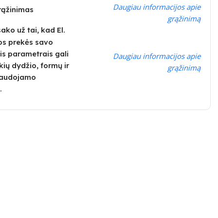
Daugiau informacijos apie
grąžinimas
grąžinimą
ko už tai, kad El.
os prekės savo
is parametrais gali
Daugiau informacijos apie
kių dydžio, formų ir
grąžinimą
 naudojamo
.