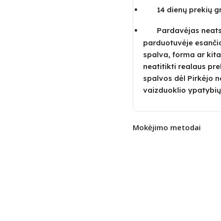
14 dienų prekių 
Pardavėjas neatsa
parduotuvėje esanči
spalva, forma ar kita
neatitikti realaus pre
spalvos dėl Pirkėjo
vaizduoklio ypatybių
Mokėjimo metodai