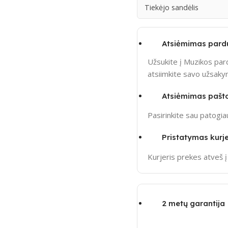
Tiekėjo sandėlis
Atsiėmimas pard
Užsukite į Muzikos pard
atsiimkite savo užsak
Atsiėmimas pašt
Pasirinkite sau patogi
Pristatymas kurje
Kurjeris prekes atveš 
2 metų garantija