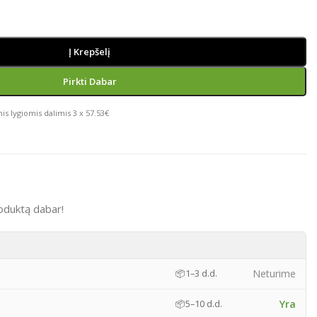
Į Krepšelį
Pirkti Dabar
is lygiomis dalimis 3 x 57.53€
oduktą dabar!
)
Neturime
📦
1–3 d.d.
Yra
📦
5–10 d.d.