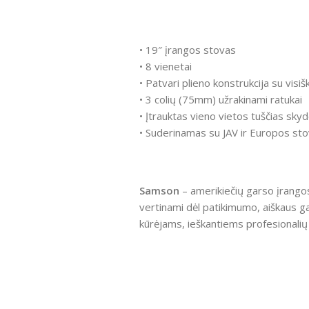
• 19″ įrangos stovas
• 8 vienetai
• Patvari plieno konstrukcija su visi
• 3 colių (75mm) užrakinami ratukai
• Įtrauktas vieno vietos tuščias skyd
• Suderinamas su JAV ir Europos sto
Samson
– amerikiečių garso įrangos
vertinami dėl patikimumo, aiškaus g
kūrėjams, ieškantiems profesionalių 