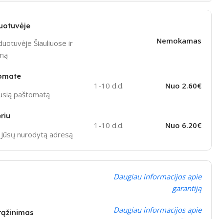
uotuvėje
Nemokamas
uotuvėje Šiauliuose ir
ymą
omate
1-10 d.d.
Nuo 2.60€
ausią paštomatą
riu
1-10 d.d.
Nuo 6.20€
į Jūsų nurodytą adresą
Daugiau informacijos apie
garantiją
Daugiau informacijos apie
grąžinimas