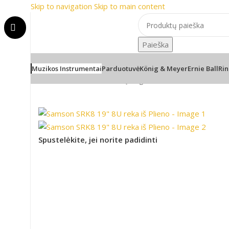
Skip to navigation
Skip to main content
kių ženklai
📞 Konsultacija telef
Paieška
Muzikos Instrumentai
Parduotuvė
König & Meyer
Ernie Ball
Rin
Pradžia
/
Scenos techninė įranga
/
Samson SRK8 19″ 8U r
Spustelėkite, jei norite padidinti