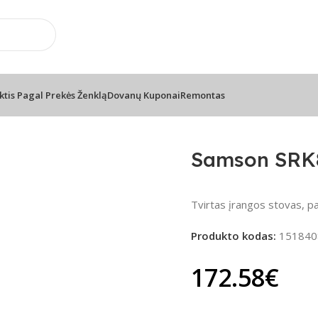
onu
📦 Nemokamas pristatymas n
ktis Pagal Prekės Ženklą
Dovanų Kuponai
Remontas
eka iš Plieno
Samson SRK8 
Tvirtas įrangos stovas, pa
Produkto kodas:
151840
172.58
€