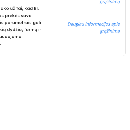
grąžinimą
ko už tai, kad El.
os prekės savo
is parametrais gali
Daugiau informacijos apie
kių dydžio, formų ir
grąžinimą
 naudojamo
.