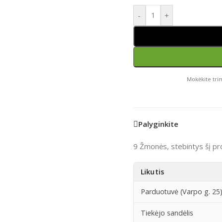
-
+
Mokėkite trim
Palyginkite
9
Žmonės, stebintys šį pr
Likutis
Parduotuvė (Varpo g. 25
Tiekėjo sandėlis