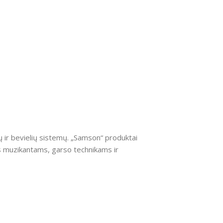
ų ir bevielių sistemų. „Samson“ produktai
as muzikantams, garso technikams ir