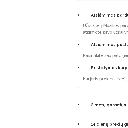
Atsiėmimas pard
Užsukite į Muzikos pard
atsiimkite savo užsak
Atsiėmimas pašt
Pasirinkite sau patogi
Pristatymas kurje
Kurjeris prekes atveš 
2 metų garantija
14 dienų prekių 