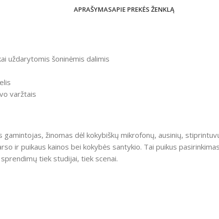
APRAŠYMAS
APIE PREKĖS ŽENKLĄ
škai uždarytomis šoninėmis dalimis
elis
vo varžtais
 gamintojas, žinomas dėl kokybiškų mikrofonų, ausinių, stiprintuv
arso ir puikaus kainos bei kokybės santykio. Tai puikus pasirinkim
sprendimų tiek studijai, tiek scenai.