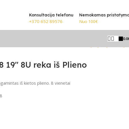
uo 100€
🎸 Žinomiausi prekių ženk
Konsultacija telefonu
Nemokamas pristatym
+370 652 89576
Nuo 100€
0.0
Grįžti prie produktų
19″ 8U reka iš Plieno
gamintas iš kietos plieno. 8 vienetai
8