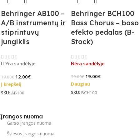
Behringer AB100 –
Behringer BCH100
A/B instrumentų ir
Bass Chorus – boso
stiprintuvų
efekto pedalas (B-
jungiklis
Stock)
Yra sandėlyje
Nėra sandėlyje
19.00
€
12.00
€
39.00
€
19.00
€
Daugiau
Į krepšelį
SKU:
BCH100
SKU:
AB100
Įrangos nuoma
Garso įrangos nuoma
Šviesos įrangos nuoma