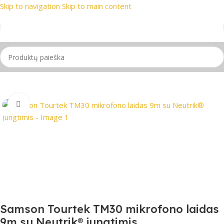
Skip to navigation
Skip to main content
ekių ženklai
📞 Konsultacija telefonu
📦 Nemokamas pristaty
Pradžia
/
PRO Audio
/
Audio laidai
Spustelėkite, jei norite padidinti
Samson Tourtek TM30 mikrofono laidas
9m su Neutrik® jungtimis