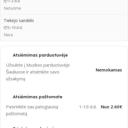
📦
1–3 d.d.
Neturime
Tiekėjo sandėlis
📦
5–10 d.d.
Nėra
Atsiėmimas parduotuvėje
Užsukite į Muzikos parduotuvėje
Nemokamas
Šiauliuose ir atsiimkite savo
užsakymą
Atsiėmimas paštomate
Pasirinkite sau patogiausią
1-10 d.d.
Nuo 2.60€
paštomatą