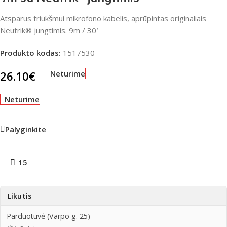
Atsparus triukšmui mikrofono kabelis, aprūpintas originaliais
Neutrik® jungtimis. 9m / 30′
Produkto kodas:
1517530
26.10
€
Neturime
Neturime
Palyginkite
15
Likutis
Parduotuvė (Varpo g. 25)