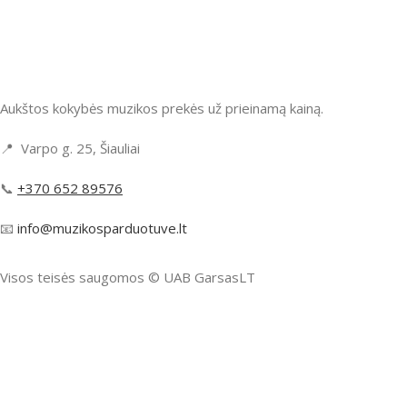
Aukštos kokybės muzikos prekės už prieinamą kainą.
📍 Varpo g. 25, Šiauliai
📞
+370 652 89576
📧
info@muzikosparduotuve.lt
Visos teisės saugomos ©️ UAB GarsasLT