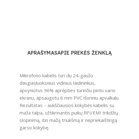
APRAŠYMAS
APIE PREKĖS ŽENKLĄ
Mikrofono kabelis turi du 24-gaužo
daugiasluoksnius vidinius laidininkus,
apvyniotus 96% aprėpties turinčiu pintu vario
ekranu, apsaugotu 6 mm PVC išoriniu apvalkalu.
Rezultatas – aukščiausios kokybės kabelis su
maža talpa, užtikrinantis puikų RFI/EMI trikdžių
slopinimą, itin mažą triukšmą ir nepriekaištingą
garso kokybę.