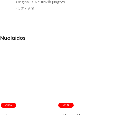
Originalūs Neutrik® jungtys
• 30′ / 9 m
Nuolaidos
-37%
-51%