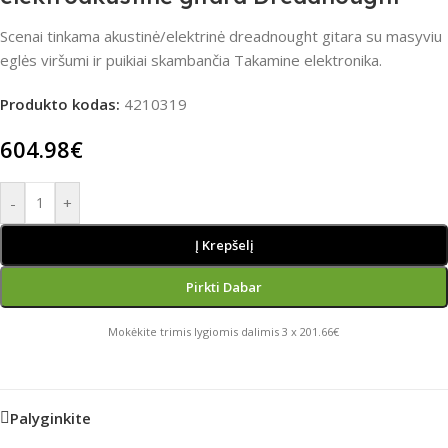
Scenai tinkama akustinė/elektrinė dreadnought gitara su masyviu
eglės viršumi ir puikiai skambančia Takamine elektronika.
Produkto kodas:
4210319
604.98
€
-
+
Į Krepšelį
Pirkti Dabar
Mokėkite trimis lygiomis dalimis 3 x 201.66€
Palyginkite