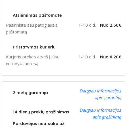
Atsiėmimas paštomate
Pasirinkite sau patogiausią
1-10 d.d.
Nuo 2.60€
paštomatą
Pristatymas kurjeriu
Kurjeris prekes atveš į Jūsų
1-10 d.d.
Nuo 6.20€
nurodytą adresą
Daugiau informacijos
2 metų garantija
apie garantiją
Daugiau informacijos
14 dienų prekių grąžinimas
apie grąžinimą
Pardavėjas neatsako už