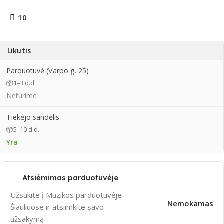
10
Likutis
Parduotuvė (Varpo g. 25)
📦
1–3 d.d.
Neturime
Tiekėjo sandėlis
📦
5–10 d.d.
Yra
Atsiėmimas parduotuvėje
Užsukite į Muzikos parduotuvėje
Nemokamas
Šiauliuose ir atsiimkite savo
užsakymą