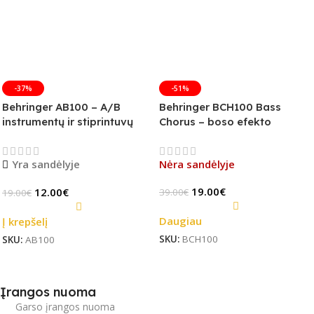
-37%
-51%
Behringer AB100 – A/B
Behringer BCH100 Bass
instrumentų ir stiprintuvų
Chorus – boso efekto
jungiklis
pedalas (B-Stock)
Yra sandėlyje
Nėra sandėlyje
19.00
€
12.00
€
39.00
€
19.00
€
Daugiau
Į krepšelį
SKU:
BCH100
SKU:
AB100
Įrangos nuoma
Garso įrangos nuoma