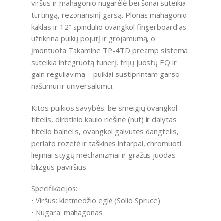
viršus ir mahagonio nugarėlė bei šonai suteikia
turtingą, rezonansinį garsą. Plonas mahagonio
kaklas ir 12” spindulio ovangkol fingerboard’as
užtikrina puikų pojūtį ir grojamumą, o
įmontuota Takamine TP-4TD preamp sistema
suteikia integruotą tunerį, trijų juostų EQ ir
gain reguliavimą – puikiai sustiprintam garso
našumui ir universalumui.
Kitos puikios savybės: be smeigių ovangkol
tiltelis, dirbtinio kaulo riešinė (nut) ir dalytas
tiltelio balnelis, ovangkol galvutės dangtelis,
perlato rozetė ir taškinės intarpai, chromuoti
liejiniai stygų mechanizmai ir gražus juodas
blizgus paviršius.
Specifikacijos:
• Viršus: kietmedžio eglė (Solid Spruce)
• Nugara: mahagonas