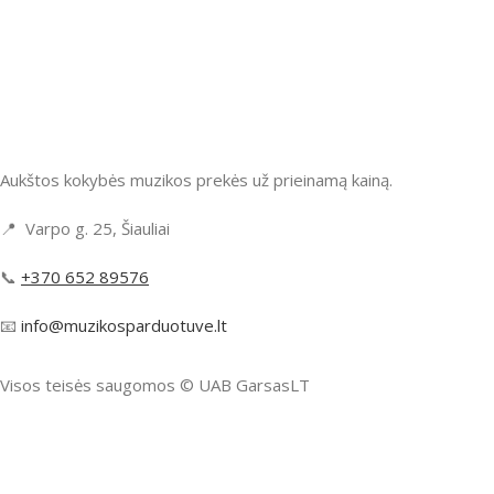
Aukštos kokybės muzikos prekės už prieinamą kainą.
📍 Varpo g. 25, Šiauliai
📞
+370 652 89576
📧
info@muzikosparduotuve.lt
Visos teisės saugomos ©️ UAB GarsasLT