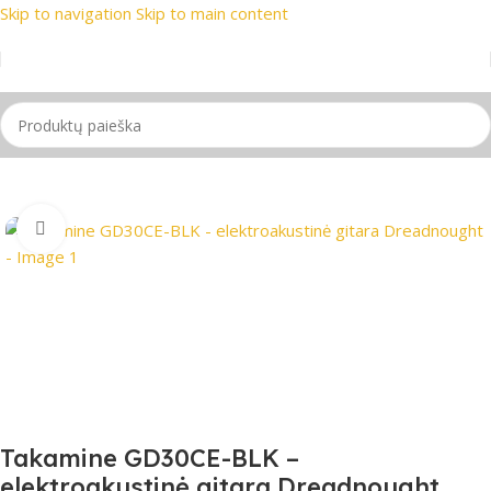
Skip to navigation
Skip to main content
nklai
📞 Konsultacija telefonu
📦 Nemokamas pristatymas n
Pradžia
/
Gitaros
Spustelėkite, jei norite padidinti
Takamine GD30CE-BLK –
elektroakustinė gitara Dreadnought