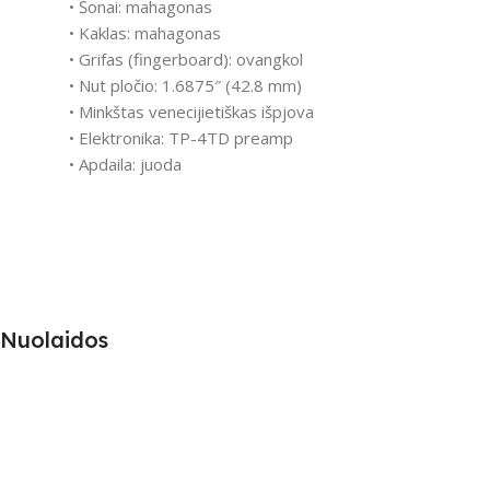
• Šonai: mahagonas
• Kaklas: mahagonas
• Grifas (fingerboard): ovangkol
• Nut pločio: 1.6875″ (42.8 mm)
• Minkštas venecijietiškas išpjova
• Elektronika: TP-4TD preamp
• Apdaila: juoda
Nuolaidos