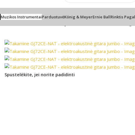
Muzikos Instrumentai
Parduotuvė
König & Meyer
Ernie Ball
Rinktis Paga
Pradžia
/
Gitaros
/
Takamine GJ72CE-NAT – elektroakustinė gi
Spustelėkite, jei norite padidinti