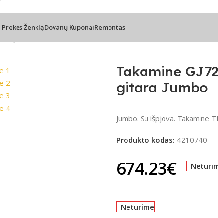
l Prekės Ženklą
Dovanų Kuponai
Remontas
tara Jumbo
Takamine GJ72
gitara Jumbo
Jumbo. Su išpjova. Takamine 
Produkto kodas:
4210740
674.23
€
Neturi
Neturime