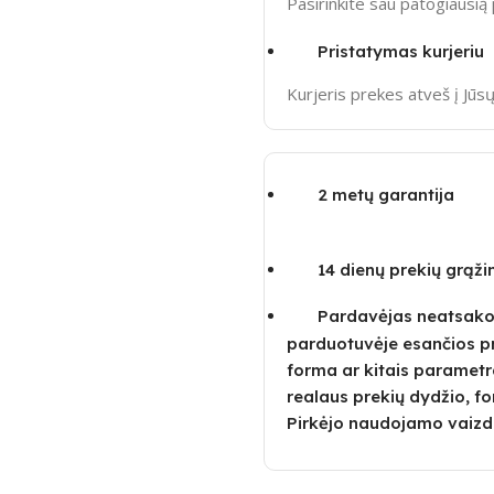
Pasirinkite sau patogiausi
Pristatymas kurjeriu
Kurjeris prekes atveš į Jū
2 metų garantija
14 dienų prekių grąž
Pardavėjas neatsako u
parduotuvėje esančios p
forma ar kitais parametra
realaus prekių dydžio, fo
Pirkėjo naudojamo vaizd