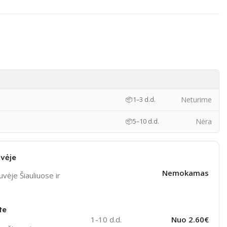
Neturime
📦
1–3 d.d.
Nėra
📦
5–10 d.d.
vėje
Nemokamas
vėje Šiauliuose ir
te
1-10 d.d.
Nuo 2.60€