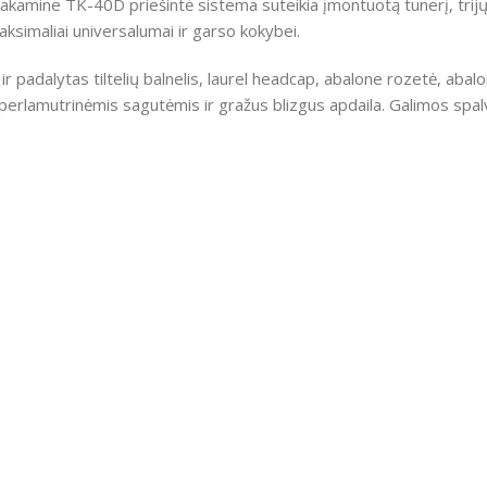
kamine TK-40D priešintė sistema suteikia įmontuotą tunerį, trijų
 maksimaliai universalumai ir garso kokybei.
s ir padalytas tiltelių balnelis, laurel headcap, abalone rozetė, a
perlamutrinėmis sagutėmis ir gražus blizgus apdaila. Galimos spalv