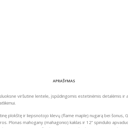
APRAŠYMAS
sluoksne viršutine lentele, įspūdingomis estetinėmis detalėmis ir 
tlikimui.
inę plokštę ir liepsnotojo klevų (flame maple) nugarą bei šonus, G
gitaros. Plonas mahogany (mahagonio) kaklas ir 12” spindulio apvadu