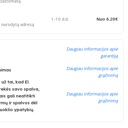
ą paštomatą
1-10 d.d.
Nuo 6.20€
sų nurodytą adresą
Daugiau informacijos apie
garantiją
Daugiau informacijos apie
inimas
grąžinimą
ž tai, kad El.
rekės savo spalva,
Daugiau informacijos apie
is gali neatitikti
grąžinimą
rmų ir spalvos dėl
uoklio ypatybių.