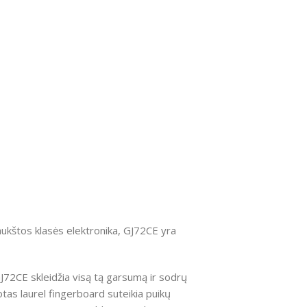
aukštos klasės elektronika, GJ72CE yra
J72CE skleidžia visą tą garsumą ir sodrų
otas laurel fingerboard suteikia puikų