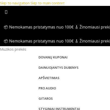
Skip to navigation
Skip to main content
📦 Nemokamas pristatymas nuo 100€
🎸 Žinomiausi prek
📦 Nemokamas pristatymas nuo 100€
🎸 Žinomiausi prek
Muzikos prekės
DOVANŲ KUPONAI
DAINUOJANTYS DUBENYS
APŠVIETIMAS
PRO AUDIO
GITAROS
STYGINIAI INSTRUMENTAI