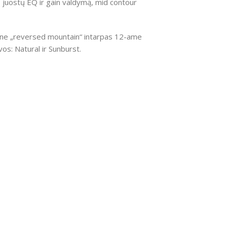
 juostų EQ ir gain valdymą, mid contour
balone „reversed mountain“ intarpas 12-ame
os: Natural ir Sunburst.