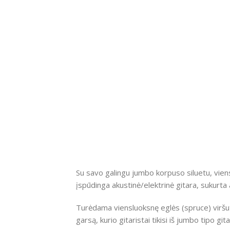
Su savo galingu jumbo korpuso siluetu, vien
įspūdinga akustinė/elektrinė gitara, sukurta a
Turėdama viensluoksnę eglės (spruce) viršut
garsą, kurio gitaristai tikisi iš jumbo tipo 