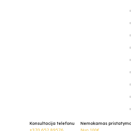
Konsultacija telefonu
Nemokamas pristatym
+370 652 89576
Nuo 100€