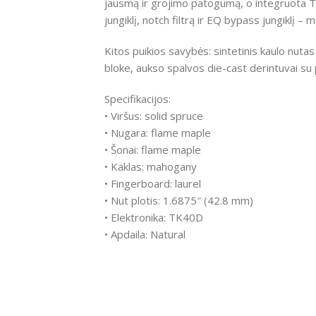
jausmą ir grojimo patogumą, o integruota Ta
jungiklį, notch filtrą ir EQ bypass jungiklį –
Kitos puikios savybės: sintetinis kaulo nuta
bloke, aukso spalvos die-cast derintuvai su 
Specifikacijos:
• Viršus: solid spruce
• Nugara: flame maple
• Šonai: flame maple
• Kaklas: mahogany
• Fingerboard: laurel
• Nut plotis: 1.6875″ (42.8 mm)
• Elektronika: TK40D
• Apdaila: Natural