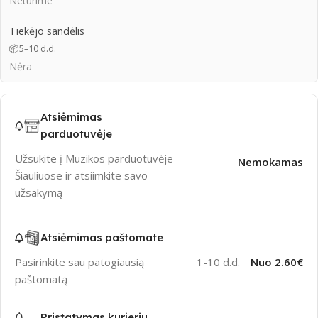
Neturime
Tiekėjo sandėlis
📦
5–10 d.d.
Nėra
Atsiėmimas
parduotuvėje
Užsukite į Muzikos parduotuvėje
Nemokamas
Šiauliuose ir atsiimkite savo
užsakymą
Atsiėmimas paštomate
Pasirinkite sau patogiausią
1-10 d.d.
Nuo 2.60€
paštomatą
Pristatymas kurjeriu