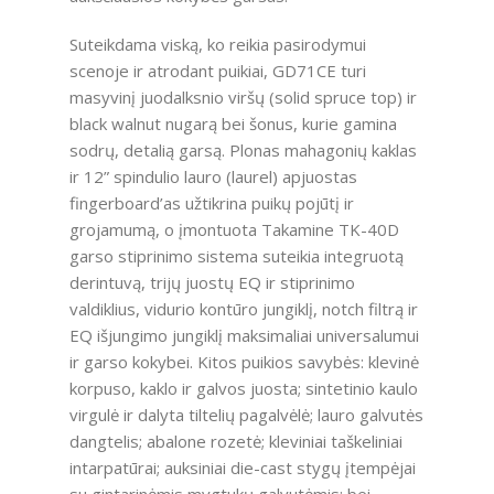
Suteikdama viską, ko reikia pasirodymui
scenoje ir atrodant puikiai, GD71CE turi
masyvinį juodalksnio viršų (solid spruce top) ir
black walnut nugarą bei šonus, kurie gamina
sodrų, detalią garsą. Plonas mahagonių kaklas
ir 12” spindulio lauro (laurel) apjuostas
fingerboard’as užtikrina puikų pojūtį ir
grojamumą, o įmontuota Takamine TK-40D
garso stiprinimo sistema suteikia integruotą
derintuvą, trijų juostų EQ ir stiprinimo
valdiklius, vidurio kontūro jungiklį, notch filtrą ir
EQ išjungimo jungiklį maksimaliai universalumui
ir garso kokybei. Kitos puikios savybės: klevinė
korpuso, kaklo ir galvos juosta; sintetinio kaulo
virgulė ir dalyta tiltelių pagalvėlė; lauro galvutės
dangtelis; abalone rozetė; kleviniai taškeliniai
intarpatūrai; auksiniai die-cast stygų įtempėjai
su gintarinėmis mygtukų galvutėmis; bei