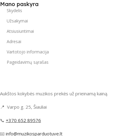
Mano paskyra
Skydelis
Užsakymai
Atsiusiuntimai
Adresai
Vartotojo informacija
Pageidavimų sąrašas
Aukštos kokybės muzikos prekės už prieinamą kainą.
📍 Varpo g. 25, Šiauliai
📞
+370 652 89576
📧
info@muzikosparduotuve.lt