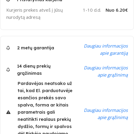
Kurjeris prekes atveš į Jūsų
1-10 d.d.
Nuo 6.20€
nurodytą adresą
Daugiau informacijos
2 metų garantija
apie garantiją
14 dienų prekių
Daugiau informacijos
grąžinimas
apie grąžinimą
Pardavėjas neatsako už
tai, kad El. parduotuvėje
esančios prekės savo
spalva, forma ar kitais
Daugiau informacijos
parametrais gali
apie grąžinimą
neatitikti realaus prekių
dydžio, formų ir spalvos
dėl Pirkėjo naudojamo