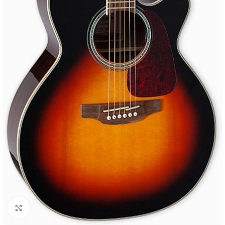
Spustelėkite, jei norite padidinti