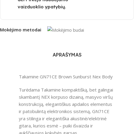
vaizduoklio ypatybių.
Mokėjimo metodai
APRAŠYMAS
Takamine GN71CE Brown Sunburst Nex Body
Turėdama Takamine kompaktišką, bet galingai
skambantį NEX korpuso dizainą, masyvo viršų
konstrukciją, elegantiškus apdailos elementus
ir patobulintą elektronikos sistemą, GN71CE
yra stilinga ir elegantiška akustinė/elektrinė
gitara, kurios esmė – puiki išvaizda ir
aukščiausios kokybės garsas.