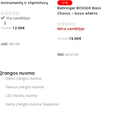
instrumentų ir stiprintuvų
-51%
jungiklis
Behringer BCH100 Bass
Chorus – boso efekto
Yra sandėlyje
pedalas (B-Stock)
12.00
€
19.00
€
Nėra sandėlyje
Į Krepšelį
19.00
€
39.00
€
SKU:
AB100
Daugiau
SKU:
BCH100
Įrangos nuoma
Garso įrangos nuoma
Šviesos įrangos nuoma
LED ekranų nuoma
Garso įrangos nuoma Šiauliuose