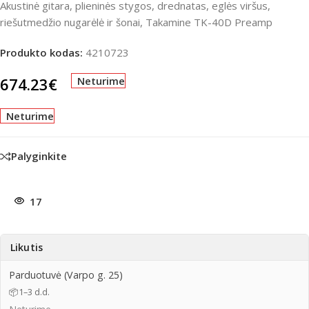
Akustinė gitara, plieninės stygos, drednatas, eglės viršus,
riešutmedžio nugarėlė ir šonai, Takamine TK-40D Preamp
Produkto kodas:
4210723
674.23
€
Neturime
Neturime
Palyginkite
17
Likutis
Parduotuvė (Varpo g. 25)
📦
1–3 d.d.