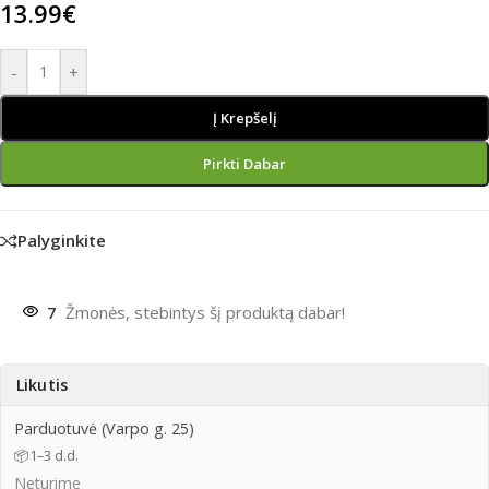
13.99
€
-
+
Į Krepšelį
Pirkti Dabar
Palyginkite
7
Žmonės, stebintys šį produktą dabar!
Likutis
Parduotuvė (Varpo g. 25)
📦
1–3 d.d.
Neturime