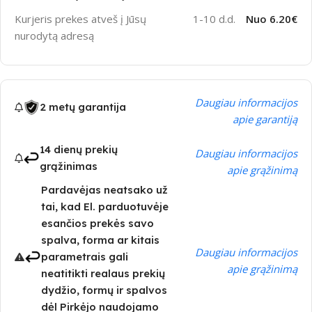
Kurjeris prekes atveš į Jūsų
1-10 d.d.
Nuo 6.20€
nurodytą adresą
Daugiau informacijos
2 metų garantija
apie garantiją
14 dienų prekių
Daugiau informacijos
grąžinimas
apie grąžinimą
Pardavėjas neatsako už
tai, kad El. parduotuvėje
esančios prekės savo
spalva, forma ar kitais
Daugiau informacijos
parametrais gali
apie grąžinimą
neatitikti realaus prekių
dydžio, formų ir spalvos
dėl Pirkėjo naudojamo