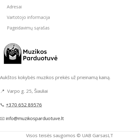
Adresai
Vartotojo informacija
Pageidavimų sąrašas
Aukštos kokybės muzikos prekės už prieinamą kainą.
📍 Varpo g. 25, Šiauliai
📞
+370 652 89576
📧
info@muzikosparduotuve.lt
Visos teisės saugomos ©️ UAB GarsasLT