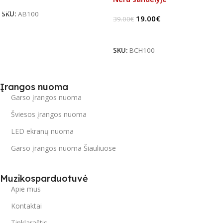
SKU:
AB100
19.00
€
39.00
€
Daugiau
SKU:
BCH100
Įrangos nuoma
Garso įrangos nuoma
Šviesos įrangos nuoma
LED ekranų nuoma
Garso įrangos nuoma Šiauliuose
Muzikosparduotuvė
Apie mus
Kontaktai
Tinklaraštis