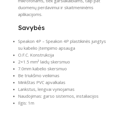
mikrofonams, tiek garsiakalbiams, taip pat
duomenų perdavimui ir skaitmeninėms
aplikacijoms.
Savybės
Speakon 4P – Speakon 4P plastikinės jungtys
su kabelio įtempimo apsauga
O.F.C. Konstrukcija
2×1.5 mm² laidų skersmuo
7.0mm kabelio skersmuo
Be triukšmo veikimas
Minkštas PVC apvalkalas
Lankstus, lengvai vyniojamas
Naudojimas: garso sistemos, instaliacijos
Ilgis: 1m