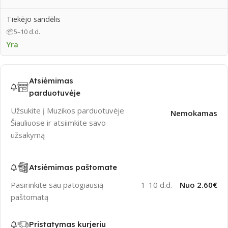
Tiekėjo sandėlis
📦
5–10 d.d.
Yra
Atsiėmimas
parduotuvėje
Užsukite į Muzikos parduotuvėje
Nemokamas
Šiauliuose ir atsiimkite savo
užsakymą
Atsiėmimas paštomate
Pasirinkite sau patogiausią
1-10 d.d.
Nuo 2.60€
paštomatą
Pristatymas kurjeriu