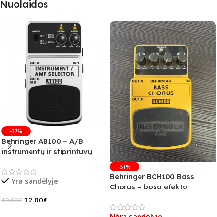
Nuolaidos
-37%
Behringer AB100 – A/B
instrumentų ir stiprintuvų
jungiklis
-51%
Behringer BCH100 Bass
Yra sandėlyje
Chorus – boso efekto
pedalas (B-Stock)
12.00
€
19.00
€
Į Krepšelį
Nėra sandėlyje