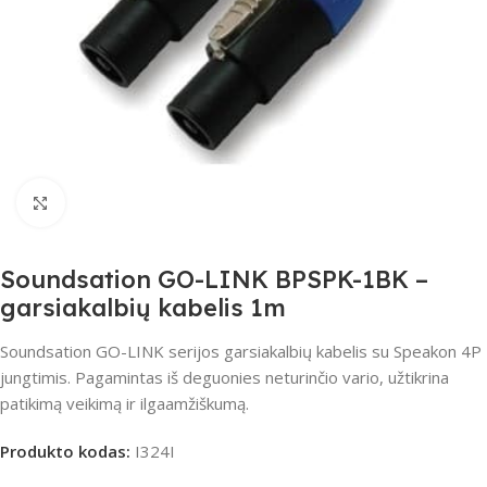
Spustelėkite, jei norite padidinti
Soundsation GO-LINK BPSPK-1BK –
garsiakalbių kabelis 1m
Soundsation GO-LINK serijos garsiakalbių kabelis su Speakon 4P
jungtimis. Pagamintas iš deguonies neturinčio vario, užtikrina
patikimą veikimą ir ilgaamžiškumą.
Produkto kodas:
I324I